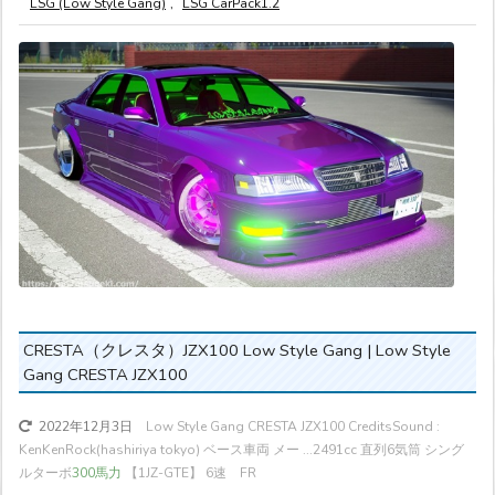
LSG (Low Style Gang)
,
LSG CarPack1.2
CRESTA（クレスタ）JZX100 Low Style Gang | Low Style
Gang CRESTA JZX100
Low Style Gang CRESTA JZX100 CreditsSound :
2022年12月3日
KenKenRock(hashiriya tokyo) ベース車両 メー ...
2491cc 直列6気筒 シング
ルターボ
300馬力
【1JZ-GTE】 6速 FR