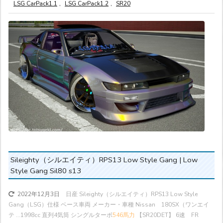
LSG CarPack1.1
,
LSG CarPack1.2
,
SR20
Sileighty（シルエイティ）RPS13 Low Style Gang | Low
Style Gang Sil80 s13
日産 Sileighty（シルエイティ）RPS13 Low Style
2022年12月3日
Gang（LSG）仕様 ベース車両 メーカー・車種 Nissan 180SX（ワンエイ
テ ...
1998cc 直列4気筒 シングルターボ
546馬力
【SR20DET】 6速 FR