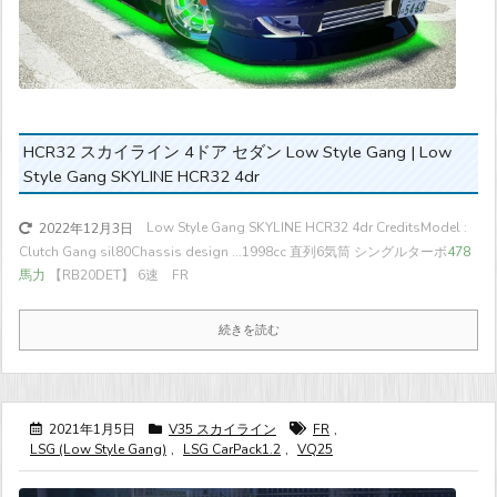
HCR32 スカイライン 4ドア セダン Low Style Gang | Low
Style Gang SKYLINE HCR32 4dr
Low Style Gang SKYLINE HCR32 4dr CreditsModel :
2022年12月3日
Clutch Gang sil80Chassis design ...
1998cc 直列6気筒 シングルターボ
478
馬力
【RB20DET】 6速 FR
続きを読む
2021年1月5日
V35 スカイライン
FR
,
LSG (Low Style Gang)
,
LSG CarPack1.2
,
VQ25