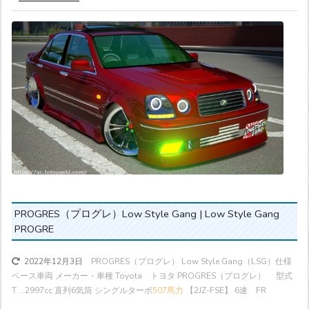
PROGRES（プログレ）Low Style Gang | Low Style Gang
PROGRE
PROGRES（プログレ） Low Style Gang（LSG）仕様
2022年12月3日
ベース車両 メーカー・車種 Toyota トヨタ PROGRES（プログレ） 型式
T ...
2997cc 直列6気筒 シングルターボ
507馬力
【2JZ-FSE】 6速 FR