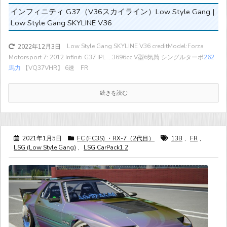
インフィニティ G37（V36スカイライン）Low Style Gang |
Low Style Gang SKYLINE V36
Low Style Gang SKYLINE V36 creditModel:Forza
2022年12月3日
Motorsport 7: 2012 Infiniti G37 IPL ...
3696cc V型6気筒 シングルターボ
262
馬力
【VQ37VHR】 6速 FR
続きを読む
2021年1月5日
FC (FC3S) ・RX-7（2代目）
13B
,
FR
,
LSG (Low Style Gang)
,
LSG CarPack1.2