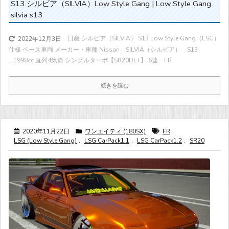
S13 シルビア（SILVIA）Low Style Gang | Low Style Gang
silvia s13
日産 シルビア（SILVIA） S13 Low Style Gang（LSG）
2022年12月3日
仕様 ベース車両 メーカー・車種 Nissan SILVIA（シルビア） S13
...
1998cc 直列4気筒 シングルターボ
【SR20DET】 6速 FR
続きを読む
2020年11月22日
ワンエイティ (180SX)
FR
,
LSG (Low Style Gang)
,
LSG CarPack1.1
,
LSG CarPack1.2
,
SR20