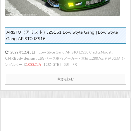
ARISTO（アリスト）JZS161 Low Style Gang | Low Style
Gang ARISTO JZS16
Low Style Gang ARISTO JZS16 CreditsModel :
2022年12月3日
C.N.KBody design : LSG ベース車両 メーカー・車種 ...
2997cc 直列6気筒 シ
ングルターボ
1083馬力
【2JZ-GTE】 6速 FR
続きを読む