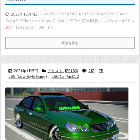
Low Style Gang SILVIA S15 CreditsModel : Clutch
2022年12月4日
Gang S15Chassis design : Clutch ...
1998cc 直列4気筒 シングルターボ
1014
馬力
【SR20DET】 6速 FR
続きを読む
2021年1月5日
アリスト (JZS160)
2JZ
,
FR
,
LSG (Low Style Gang)
,
LSG CarPack1.2