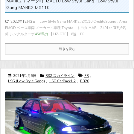
MARK2（マークII）JZX110 Low Style Gang | Low Style
Gang MARK2 JZX110
Low Style Gang MARK2 JZX110 CreditsSound : Ama
2022年12月3日
FMOD ベース車両 メーカー・車種 Toyota トヨタ MAR ...
2491cc 直列6気
筒 シングルターボ
456馬力
【1JZ-GTE】 6速 FR
続きを読む
2021年1月5日
R32 スカイライン
FR
,
LSG (Low Style Gang)
,
LSG CarPack1.2
,
RB20