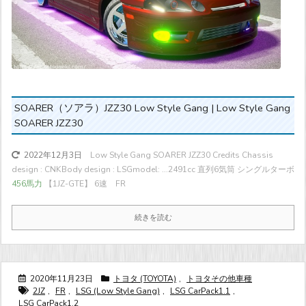
SOARER（ソアラ）JZZ30 Low Style Gang | Low Style Gang
SOARER JZZ30
Low Style Gang SOARER JZZ30 Credits Chassis
2022年12月3日
design : CNKBody design : LSGmodel: ...
2491cc 直列6気筒 シングルターボ
456馬力
【1JZ-GTE】 6速 FR
続きを読む
2020年11月23日
トヨタ (TOYOTA)
,
トヨタその他車種
2JZ
,
FR
,
LSG (Low Style Gang)
,
LSG CarPack1.1
,
LSG CarPack1.2