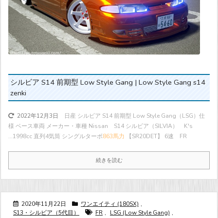
シルビア S14 前期型 Low Style Gang | Low Style Gang s14
zenki
日産 シルビア S14 前期型 Low Style Gang（LSG）仕
2022年12月3日
様 ベース車両 メーカー・車種 Nissan S14 シルビア（SILVIA） K's
...
1998cc 直列4気筒 シングルターボ
863馬力
【SR20DET】 6速 FR
続きを読む
2020年11月22日
ワンエイティ (180SX)
,
S13・シルビア（5代目）
FR
,
LSG (Low Style Gang)
,