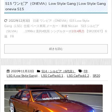
S15 ワンビア（ONEVIA）Low Style Gang | Low Style Gang
onevia S15
日産 ワンビア（ONEVIA）S15 Low Style
2022年12月3日
Gang（LSG）仕様 ベース車両 メーカー・車種 Nissan S15 シルビア
（SILVIA） ...
1998cc 直列4気筒 シングルターボ
1014馬力
【SR20DET】 6
速 FR
続きを読む
2020年11月22日
S14・シルビア（6代目）
FR
,
LSG (Low Style Gang)
,
LSG CarPack1.1
,
LSG CarPack1.2
,
SR20