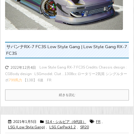
サバンナRX-7 FC3S Low Style Gang | Low Style Gang RX-7
FC3S
Low Style Gang RX-7 FC3S Credits Chassis design :
2022年12月4日
CGBody design : LSGmodel: Clut ...
1308cc ロータリー2気筒 シングルター
ボ
799馬力
【13B】 6速 FR
続きを読む
2021年1月5日
S14・シルビア（6代目）
FR
,
LSG (Low Style Gang)
,
LSG CarPack1.2
,
SR20