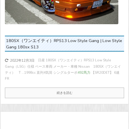
180SX（ワンエイティ）RPS13 Low Style Gang | Low Style
Gang 180sx S13
日産 180SX（ワンエイティ）RPS13 Low Style
2022年12月3日
Gang（LSG）仕様 ベース車両 メーカー・車種 Nissan 180SX（ワンエイ
ティ） T ...
1998cc 直列4気筒 シングルターボ
492馬力
【SR20DET】 6速
FR
続きを読む