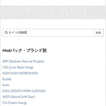
Modパック・ブランド別
SRP (Shutoko Revival Project)
LSG (Low Style Gang)
SGM (SGM WORKSHOP)
Excite!
hush.
DWG (DEATH WISH GARAGE)
WDT (World Drift Tour)
CG (Clutch Gang)