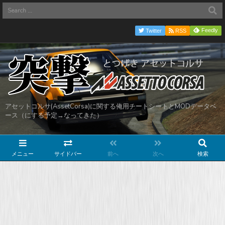
Feedly
Twitter
RSS
アセットコルサ(AssetCorsa)に関する俺用チートシートとMODデータベ
ース（にする予定→なってきた）
メニュー
サイドバー
前へ
次へ
検索