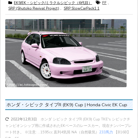
EK9/EK・シビック/ミラクルシビック（6代目）
FF
,
SRP (Shutoko Revival Project)
,
SRP SlowCarPack1.1
ホンダ・シビック タイプR (EK9) Cup | Honda Civic EK Cup
ホンダ シビック タイプR (EK9) Cup TKE's シビックチ
2022年12月3日
ャンピオンシップ用に作成されたEKベースのレースカー。現在ナンバープレ
ート付き。 ※注意: ...
1595cc 直列4気筒 NA（自然吸気）
233馬力
【B16B】