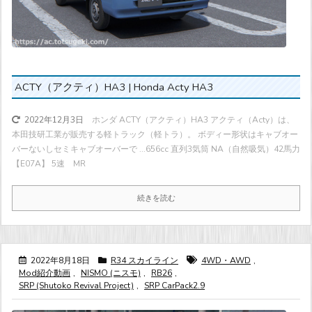
ACTY（アクティ）HA3 | Honda Acty HA3
ホンダ ACTY（アクティ）HA3 アクティ（Acty）は、
2022年12月3日
本田技研工業が販売する軽トラック（軽トラ）。 ボディー形状はキャブオー
バーないしセミキャブオーバーで ...
656cc 直列3気筒 NA（自然吸気）
42馬力
【E07A】 5速 MR
続きを読む
2022年8月18日
R34 スカイライン
4WD・AWD
,
Mod紹介動画
,
NISMO (ニスモ)
,
RB26
,
SRP (Shutoko Revival Project)
,
SRP CarPack2.9