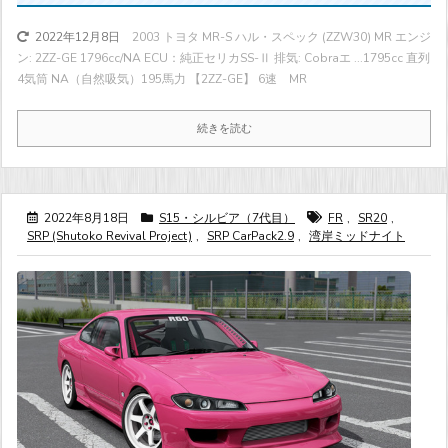
2003 トヨタ MR-S ハル・スペック (ZZW30) MR エンジ
2022年12月8日
ン: 2ZZ-GE 1796cc/NA ECU：純正セリカSS-Ⅱ 排気: Cobraエ ...
1795cc 直列
4気筒 NA（自然吸気）
195馬力
【2ZZ-GE】 6速 MR
続きを読む
2022年8月18日
S15・シルビア（7代目）
FR
,
SR20
,
SRP (Shutoko Revival Project)
,
SRP CarPack2.9
,
湾岸ミッドナイト