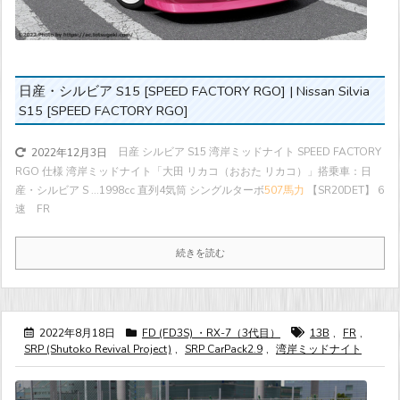
日産・シルビア S15 [SPEED FACTORY RGO] | Nissan Silvia
S15 [SPEED FACTORY RGO]
日産 シルビア S15 湾岸ミッドナイト SPEED FACTORY
2022年12月3日
RGO 仕様 湾岸ミッドナイト「大田 リカコ（おおた リカコ）」搭乗車：日
産・シルビア S ...
1998cc 直列4気筒 シングルターボ
507馬力
【SR20DET】 6
速 FR
続きを読む
2022年8月18日
FD (FD3S) ・RX-7（3代目）
13B
,
FR
,
SRP (Shutoko Revival Project)
,
SRP CarPack2.9
,
湾岸ミッドナイト