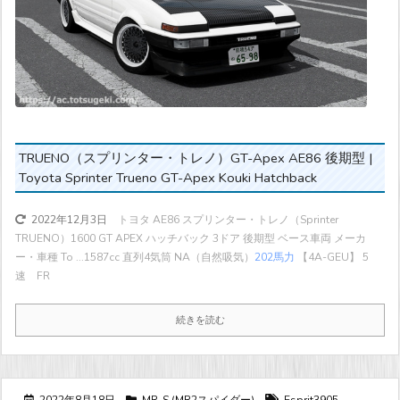
TRUENO（スプリンター・トレノ）GT-Apex AE86 後期型 |
Toyota Sprinter Trueno GT-Apex Kouki Hatchback
トヨタ AE86 スプリンター・トレノ（Sprinter
2022年12月3日
TRUENO）1600 GT APEX ハッチバック 3ドア 後期型 ベース車両 メーカ
ー・車種 To ...
1587cc 直列4気筒 NA（自然吸気）
202馬力
【4A-GEU】 5
速 FR
続きを読む