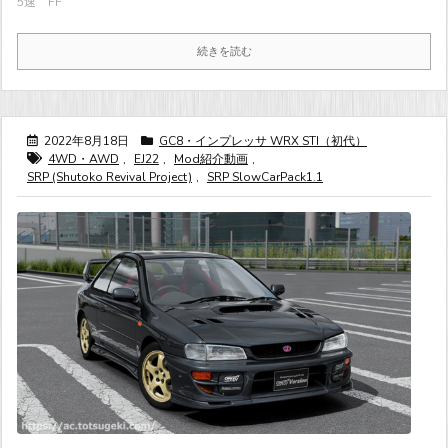
5速 FF
続きを読む
2022年8月18日
GC8・インプレッサ WRX STI（初代）
4WD・AWD
,
EJ22
,
Mod紹介動画
,
SRP (Shutoko Revival Project)
,
SRP SlowCarPack1.1