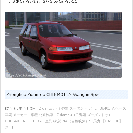
,
SRP CarPack2.9
,
SRP SlowCarPack1.1
Zhonghua Zidantou CHB6401TA Wangan Spec
Zidantou（子弾頭 ズーダントゥ）CHB6401TA ベース
2022年12月3日
車両 メーカー・車種 北京汽車 Zidantou（子弾頭 ズーダントゥ）
CHB6401TA ...
1596cc 直列4気筒 NA（自然吸気）
92馬力
【GA16DE】 5
速 FF