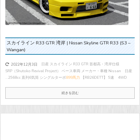
スカイライン R33 GTR 湾岸 | Nissan Skyline GTR R33 (S3 –
Wangan)
日産 スカイライン R33 GTR 首都高・湾岸仕様
2022年12月3日
SRP（Shutoko Revival Project） ベース車両 メーカー・車種 Nissan 日産
...
2568cc 直列6気筒 シングルターボ
899馬力
【RB26DETT】 5速 4WD
続きを読む