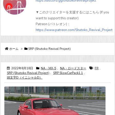
https://discord.gg/shutokorevivalproject
▼このクリエイターを支援するにはこちら (If you
want to support this creator)
Patreon (パトレオン)：
https://www.patreon.com/Shutoko_Revival_Project
ホーム
>
SRP (Shutoko Revival Project)
2022年8月18日
NA・MX-5
,
NA・ロードスター
FR
,
SRP (Shutoko Revival Project)
,
SRP SlowCarPack1.1
,
頭文字D（イニシャルD）