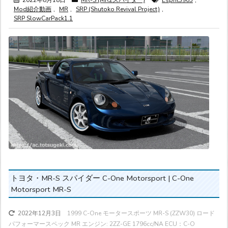
2022年8月18日
MR-S (MR2スパイダー)
Esprit3905
,
Mod紹介動画
,
MR
,
SRP (Shutoko Revival Project)
,
SRP SlowCarPack1.1
トヨタ・MR-S スパイダー C-One Motorsport | C-One
Motorsport MR-S
1999 C-One モータースポーツ MR-S (ZZW30) ロード
2022年12月3日
パフォーマースペック MR エンジン: 2ZZ-GE 1796cc/NA ECU：C-O