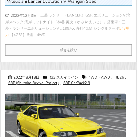
Mitsubishi Lancer Evolution V Wangan Spec
三菱 ランサー（LANCER）GSR エボリューションV 湾
2022年12月3日
岸スペック 湾岸ミッドナイト「神谷 英次（かみや えいじ）」搭乗車：三
菱・ランサーエボリューションV ...
1997cc 直列4気筒 シングルターボ
543馬
力
【4G63】 5速 4WD
続きを読む
2022年8月18日
R33 スカイライン
4WD・AWD
,
RB26
,
SRP (Shutoko Revival Project)
,
SRP CarPack2.9