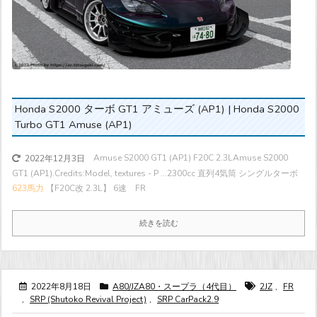
Honda S2000 ターボ GT1 アミューズ (AP1) | Honda S2000
Turbo GT1 Amuse (AP1)
Amuse S2000 GT1 (AP1) F20C 2.3LAmuse S2000
2022年12月3日
GT1 (AP1).Credits:Model, textures - P ...
2300cc 直列4気筒 シングルターボ
623馬力
【F20C改 2.3L】 6速 FR
続きを読む
2022年8月18日
A80/JZA80・スープラ（4代目）
2JZ
,
FR
,
SRP (Shutoko Revival Project)
,
SRP CarPack2.9