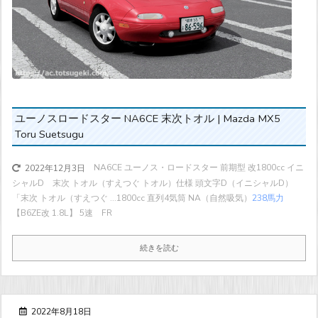
ユーノスロードスター NA6CE 末次トオル | Mazda MX5
Toru Suetsugu
NA6CE ユーノス・ロードスター 前期型 改1800cc イニ
2022年12月3日
シャルD 末次 トオル（すえつぐ トオル）仕様 頭文字D（イニシャルD）
「末次 トオル（すえつぐ ...
1800cc 直列4気筒 NA（自然吸気）
238馬力
【B6ZE改 1.8L】 5速 FR
続きを読む
2022年8月18日