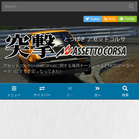
Feedly
Twitter
RSS
アセットコルサ(AssetCorsa)に関する俺用チートシートとMODデータベ
ース（にする予定→なってきた）
メニュー
サイドバー
前へ
次へ
検索