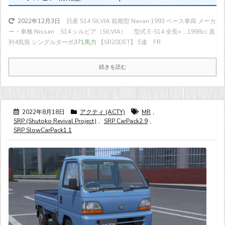
日産 S14 SILVIA 前期型 Navan 1993 ベース車両 メーカ
2022年12月3日
ー・車種 Nissan S14 シルビア（SILVIA） 型式 E-S14 全長× ...
1998cc 直
列4気筒 シングルターボ
371馬力
【SR20DET】 5速 FR
続きを読む
2022年8月18日
アクティ (ACTY)
MR
,
SRP (Shutoko Revival Project)
,
SRP CarPack2.9
,
SRP SlowCarPack1.1