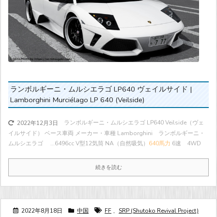
ランボルギーニ・ムルシエラゴ LP640 ヴェイルサイド |
Lamborghini Murciélago LP 640 (Veilside)
ランボルギーニ・ムルシエラゴ LP640 Veilside（ヴェ
2022年12月3日
イルサイド） ベース車両 メーカー・車種 Lamborghini ランボルギーニ・
ムルシエラゴ ...
6496cc V型12気筒 NA（自然吸気）
640馬力
6速 4WD
続きを読む
2022年8月18日
中国
FF
,
SRP (Shutoko Revival Project)