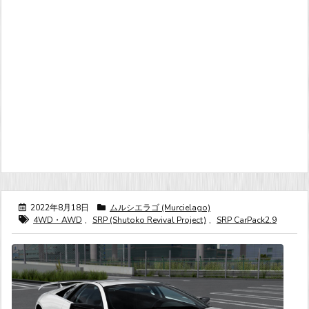
2022年8月18日
ムルシエラゴ (Murcielago)
4WD・AWD
,
SRP (Shutoko Revival Project)
,
SRP CarPack2.9