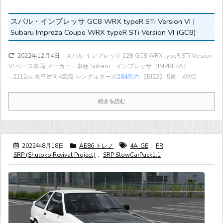
スバル・インプレッサ GC8 WRX typeR STi Version VI |
Subaru Impreza Coupe WRX typeR STi Version VI (GC8)
スバル インプレッサ 22B GC8 WRX typeR STi Version
2022年12月4日
VI ベース車両 メーカー・車種 Subaru インプレッサ（IMPREZA）
...
2212cc 水平対向4気筒 シングルターボ
284馬力
【EJ22】 5速 4WD
続きを読む
2022年8月18日
AE86 トレノ
4A-GE
,
FR
,
SRP (Shutoko Revival Project)
,
SRP SlowCarPack1.1