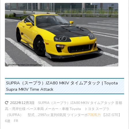
SUPRA（スープラ）JZA80 MKIV タイムアタック | Toyota
Supra MKIV Time Attack
SUPRA（スープラ）JZA80 MKIV タイムアタック 首都
2022年12月3日
高・湾岸仕様 ベース車両 メーカー・車種 Toyota トヨタ スープラ
（SUPRA） 型式 ...
2997cc 直列6気筒 ツインターボ
700馬力
【2JZ-GTE】
6速 FR