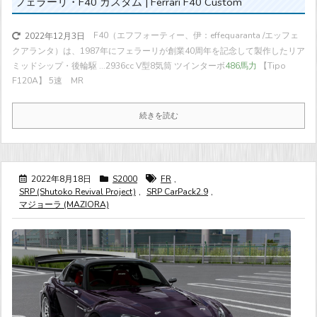
フェラーリ・F40 カスタム | Ferrari F40 Custom
F40（エフフォーティー、伊：effequaranta /エッフェ
2022年12月3日
クアランタ）は、1987年にフェラーリが創業40周年を記念して製作したリア
ミッドシップ・後輪駆 ...
2936cc V型8気筒 ツインターボ
486馬力
【Tipo
F120A】 5速 MR
続きを読む
2022年8月18日
S2000
FR
,
SRP (Shutoko Revival Project)
,
SRP CarPack2.9
,
マジョーラ (MAZIORA)