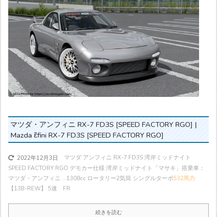
マツダ・アンフィニ RX-7 FD3S [SPEED FACTORY RGO] |
Mazda ɛ̃fini RX-7 FD3S [SPEED FACTORY RGO]
マツダ アンフィニ RX-7 FD3S 湾岸ミッドナイト
2022年12月3日
SPEED FACTORY RGO デモカー仕様 湾岸ミッドナイト「マサキ」搭乗車：
マツダ・アンフィニ ...
1308cc ロータリー2気筒 シングルターボ
532馬力
【13B-REW】 5速 FR
続きを読む