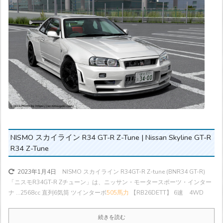
NISMO スカイライン R34 GT-R Z-Tune | Nissan Skyline GT-R
R34 Z-Tune
NISMO スカイライン R34GT-R Z-tune (BNR34 GT-R)
2023年1月4日
「ニスモR34GT-R Zチューン」は、ニッサン・モータースポーツ・インター
ナ ...
2568cc 直列6気筒 ツインターボ
505馬力
【RB26DETT】 6速 4WD
続きを読む