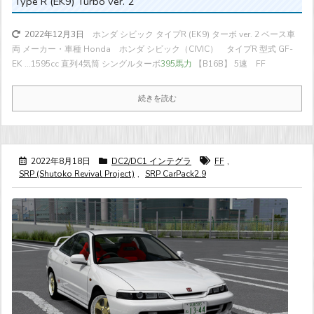
Type R (EK9) Turbo ver. 2
ホンダ シビック タイプR (EK9) ターボ ver. 2 ベース車
2022年12月3日
両 メーカー・車種 Honda ホンダ シビック（CIVIC） タイプR 型式 GF-
EK ...
1595cc 直列4気筒 シングルターボ
395馬力
【B16B】 5速 FF
続きを読む
2022年8月18日
DC2/DC1 インテグラ
FF
,
SRP (Shutoko Revival Project)
,
SRP CarPack2.9