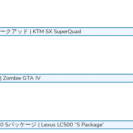
ークアッド | KTM SX SuperQuad
 Zombie GTA IV
 Sパッケージ | Lexus LC500 “S Package”