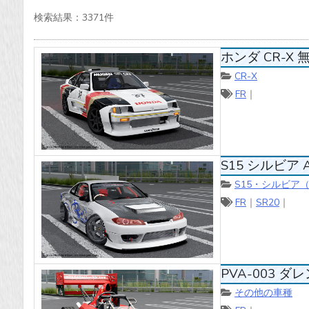
選
検索結果：
3371
件
択
可
ホンダ CR-X 無限
能
CR-X
FR
｜
S15 シルビア Alex
S15・シルビア
FR
｜
SR20
｜
PVA-003 ダレン
その他の車種