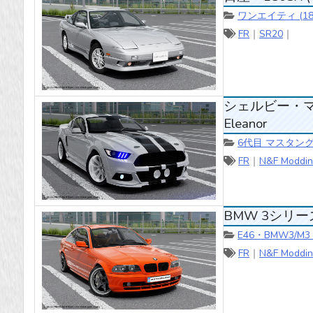
ワンエイティ (18
FR
｜
SR20
｜
シェルビー・マスタン
Eleanor
6代目 マスタング（
FR
｜
N&F Moddin
BMW 3シリーズ E4
E46・BMW3/M
FR
｜
N&F Moddin