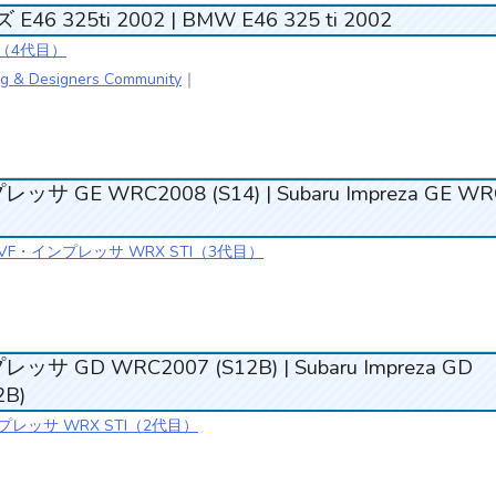
6 325ti 2002 | BMW E46 325 ti 2002
3（4代目）
g & Designers Community
｜
GE WRC2008 (S14) | Subaru Impreza GE WR
B/GVF・インプレッサ WRX STI（3代目）
GD WRC2007 (S12B) | Subaru Impreza GD
2B)
プレッサ WRX STI（2代目）