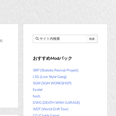
4)
おすすめModパック
SRP (Shutoko Revival Project)
LSG (Low Style Gang)
SGM (SGM WORKSHOP)
Excite!
hush.
DWG (DEATH WISH GARAGE)
WDT (World Drift Tour)
CG (Clutch Gang)