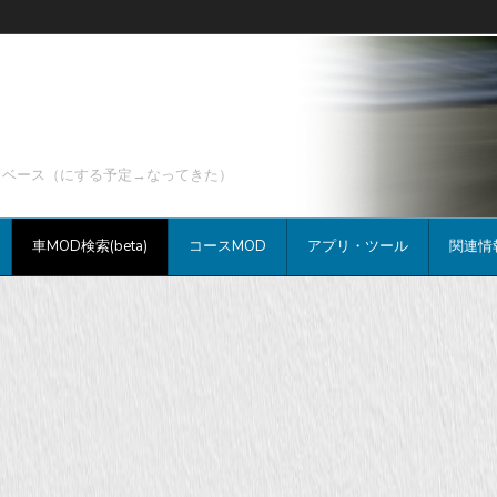
データベース（にする予定→なってきた）
車MOD検索(beta)
コースMOD
アプリ・ツール
関連情