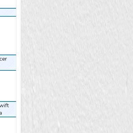
er
ift
a