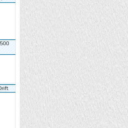
500
ift