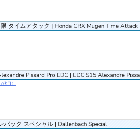
 タイムアタック | Honda CRX Mugen Time Attack
andre Pissard Pro EDC | EDC S15 Alexandre Pissa
（7代目）
バック スペシャル | Dallenbach Special