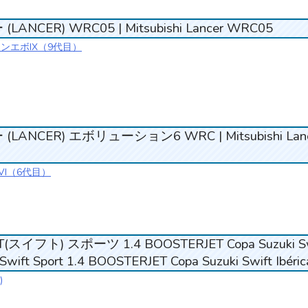
NCER) WRC05 | Mitsubishi Lancer WRC05
・ランエボIX（9代目）
ANCER) エボリューション6 WRC | Mitsubishi Lanc
VI（6代目）
イフト) スポーツ 1.4 BOOSTERJET Copa Suzuki Sw
i Swift Sport 1.4 BOOSTERJET Copa Suzuki Swift Ibéric
)