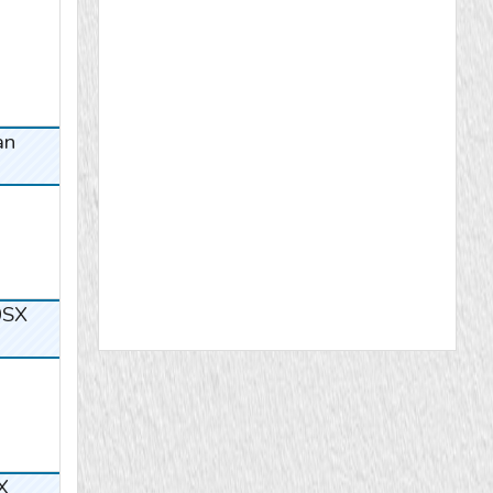
an
0SX
X