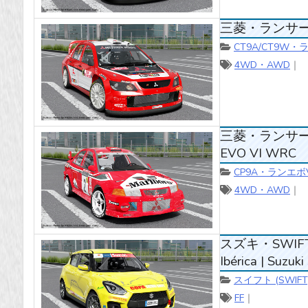
三菱・ランサー (LA
CT9A/CT9W
4WD・AWD
｜
三菱・ランサー (L
EVO VI WRC
CP9A・ランエボ
4WD・AWD
｜
スズキ・SWIFT(ス
Ibérica | Suzuk
スイフト (SWIFT
FF
｜