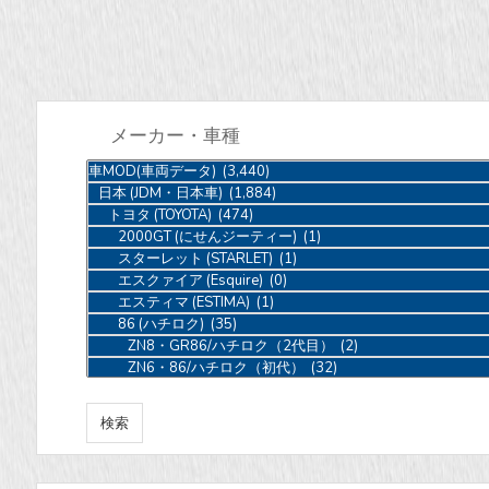
メーカー・車種
[
Ctrl
]
キ
ー
を
押
し
な
が
ら
複
数