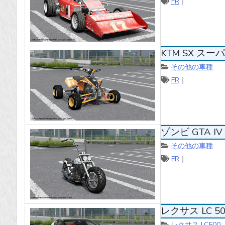
FR
｜
KTM SX スーパ
その他の車種
FR
｜
ゾンビ GTA IV |
その他の車種
FR
｜
レクサス LC 500
レクサス LC500