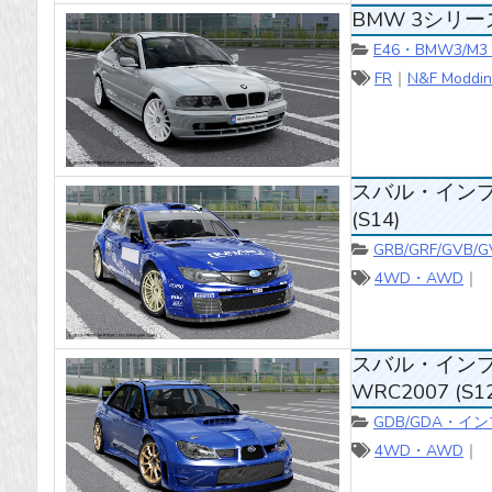
BMW 3シリーズ E4
E46・BMW3/M
FR
｜
N&F Moddin
スバル・インプレッサ 
(S14)
GRB/GRF/GV
4WD・AWD
｜
スバル・インプレッサ 
WRC2007 (S1
GDB/GDA・イン
4WD・AWD
｜