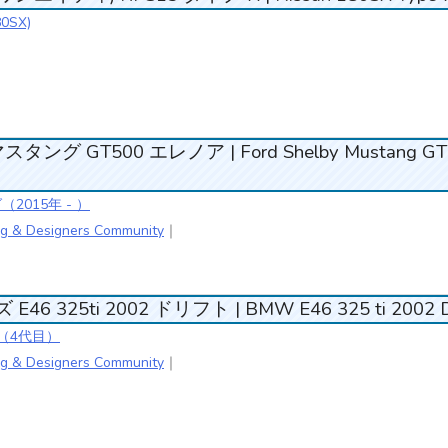
0SX)
グ GT500 エレノア | Ford Shelby Mustang GT
2015年 - ）
g & Designers Community
｜
6 325ti 2002 ドリフト | BMW E46 325 ti 2002 Dr
3（4代目）
g & Designers Community
｜