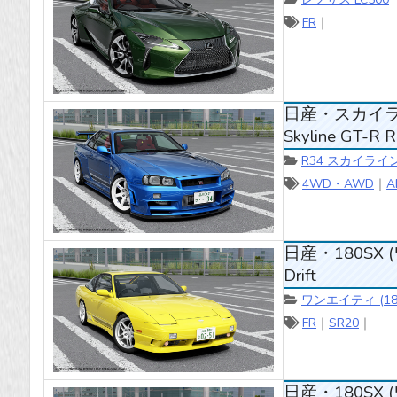
FR
｜
日産・スカイライン 
Skyline GT-R 
R34 スカイライ
4WD・AWD
｜
A
日産・180SX (
Drift
ワンエイティ (18
FR
｜
SR20
｜
日産・180SX (ワ