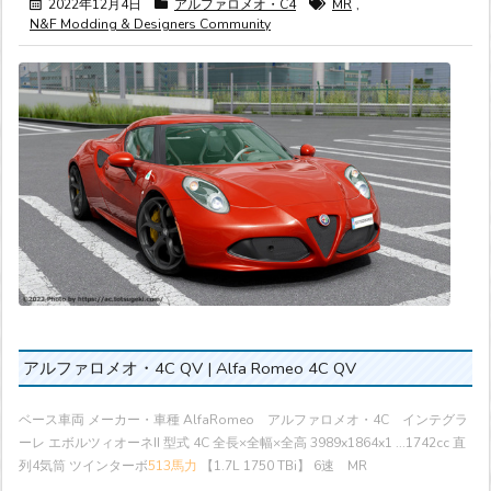
2022年12月4日
アルファロメオ・C4
MR
,
N&F Modding & Designers Community
アルファロメオ・4C QV | Alfa Romeo 4C QV
ベース車両 メーカー・車種 AlfaRomeo アルファロメオ・4C インテグラ
ーレ エボルツィオーネII 型式 4C 全長×全幅×全高 3989x1864x1 ...
1742cc 直
列4気筒 ツインターボ
513馬力
【1.7L 1750 TBi】 6速 MR