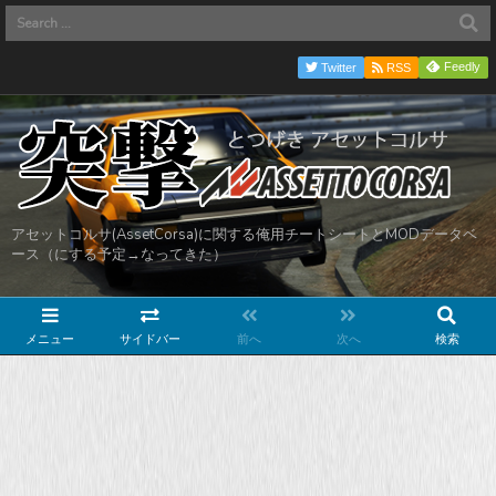
Feedly
Twitter
RSS
アセットコルサ(AssetCorsa)に関する俺用チートシートとMODデータベ
ース（にする予定→なってきた）
メニュー
サイドバー
前へ
次へ
検索