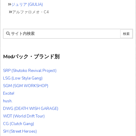
ジュリア (GIULIA)
アルファロメオ・C4
Modパック・ブランド別
SRP (Shutoko Revival Project)
LSG (Low Style Gang)
SGM (SGM WORKSHOP)
Excite!
hush.
DWG (DEATH WISH GARAGE)
WDT (World Drift Tour)
CG (Clutch Gang)
SH (Street Heroes)