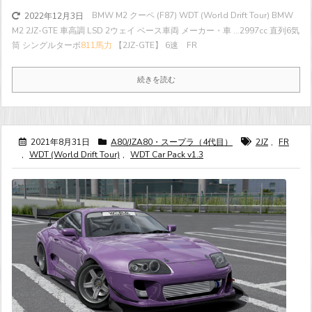
BMW M2 クーペ (F87) WDT (World Drift Tour) BMW
2022年12月3日
M2 2JZ-GTE 車高調 LSD 2ウェイ ベース車両 メーカー・車 ...
2997cc 直列6気
筒 シングルターボ
811馬力
【2JZ-GTE】 6速 FR
続きを読む
2021年8月31日
A80/JZA80・スープラ（4代目）
2JZ
,
FR
,
WDT (World Drift Tour)
,
WDT Car Pack v1.3