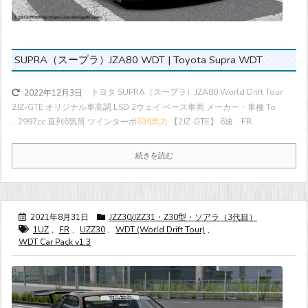
SUPRA（スープラ）JZA80 WDT | Toyota Supra WDT
トヨタ SUPRA（スープラ）JZA80 World Drift Tour
2022年12月3日
2JZ-GTE オリジナル車高調 LSD 2ウェイ ベース車両 メーカー・車種 To
...
2997cc 直列6気筒 ツインターボ
639馬力
【2JZ-GTE】 6速 FR
続きを読む
2021年8月31日
JZZ30/JZZ31・Z30型・ソアラ（3代目）
1UZ
,
FR
,
UZZ30
,
WDT (World Drift Tour)
,
WDT Car Pack v1.3