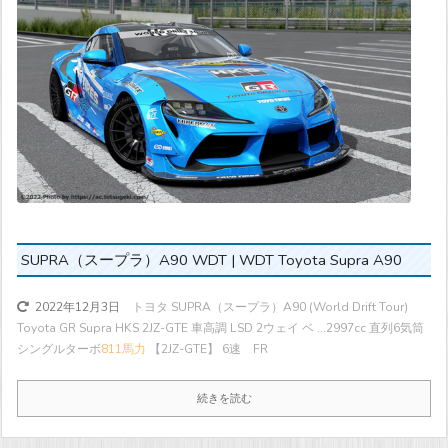
SUPRA（スープラ）A90 WDT | WDT Toyota Supra A90
トヨタ SUPRA（スープラ）A90 (World Drift Tour)
2022年12月3日
Toyota GR Supra HKS 2JZ-GTE 車高調 LSD 2ウェイ ベ ...
2997cc 直列6気筒
シングルターボ
811馬力
【2JZ-GTE】 6速 FR
続きを読む