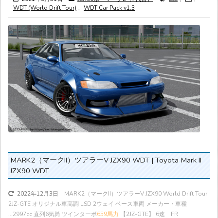
WDT (World Drift Tour)
,
WDT Car Pack v1.3
MARK2（マークII）ツアラーV JZX90 WDT | Toyota Mark II
JZX90 WDT
MARK2（マークII）ツアラーV JZX90 World Drift Tour
2022年12月3日
2JZ-GTE オリジナル車高調 LSD 2ウェイ ベース車両 メーカー・車種
...
2997cc 直列6気筒 ツインターボ
659馬力
【2JZ-GTE】 6速 FR