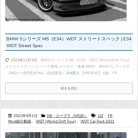
BMW 5シリーズ M5（E34）WDT ストリートスペック | E34
WDT Street Spec
BMW 5シリーズ M5（E34） WDT (World Drift Tour)
2022年12月3日
ストリートスペック ベース車両 メーカー・車種 BMW BMW 5シリーズ E
...
3982cc V型8気筒 NA（自然吸気）
364馬力
【M60B40】 6速 FR
続きを読む
2021年9月1日
DB・スープラ（5代目）
2JZ
,
FR
,
Mod紹介動画
,
WDT (World Drift Tour)
,
WDT Car Pack 2021