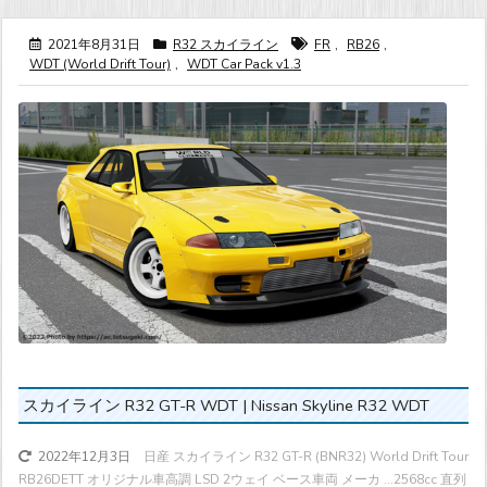
2021年8月31日
R32 スカイライン
FR
,
RB26
,
WDT (World Drift Tour)
,
WDT Car Pack v1.3
スカイライン R32 GT-R WDT | Nissan Skyline R32 WDT
日産 スカイライン R32 GT-R (BNR32) World Drift Tour
2022年12月3日
RB26DETT オリジナル車高調 LSD 2ウェイ ベース車両 メーカ ...
2568cc 直列