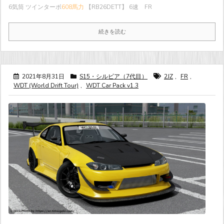
6気筒 ツインターボ
608馬力
【RB26DETT】 6速 FR
続きを読む
2021年8月31日
S15・シルビア（7代目）
2JZ
,
FR
,
WDT (World Drift Tour)
,
WDT Car Pack v1.3