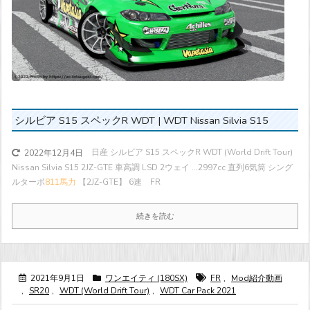
シルビア S15 スペックR WDT | WDT Nissan Silvia S15
日産 シルビア S15 スペックR WDT (World Drift Tour)
2022年12月4日
Nissan Silvia S15 2JZ-GTE 車高調 LSD 2ウェイ ...
2997cc 直列6気筒 シング
ルターボ
811馬力
【2JZ-GTE】 6速 FR
続きを読む
2021年9月1日
ワンエイティ (180SX)
FR
,
Mod紹介動画
,
SR20
,
WDT (World Drift Tour)
,
WDT Car Pack 2021