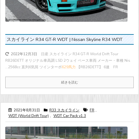
スカイライン R34 GT-R WDT | Nissan Skyline R34 WDT
日産 スカイライン R34 GT-R World Drift Tour
2022年12月3日
RB26DETT オリジナル車高調 LSD 2ウェイ ベース車両 メーカー・車種 Nis
...
2568cc 直列6気筒 ツインターボ
629馬力
【RB26DETT】 6速 FR
続きを読む
2021年8月31日
R33 スカイライン
FR
,
WDT (World Drift Tour)
,
WDT Car Pack v1.3