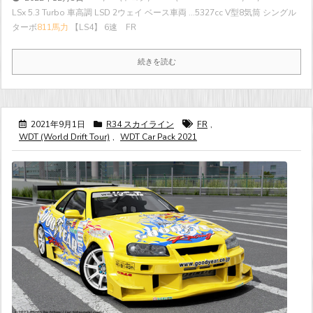
LSx 5.3 Turbo 車高調 LSD 2ウェイ ベース車両 ...
5327cc V型8気筒 シングル
ターボ
811馬力
【LS4】 6速 FR
続きを読む
2021年9月1日
R34 スカイライン
FR
,
WDT (World Drift Tour)
,
WDT Car Pack 2021