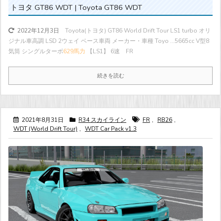
トヨタ GT86 WDT | Toyota GT86 WDT
Toyota(トヨタ) GT86 World Drift Tour LS1 turbo オリ
2022年12月3日
ジナル車高調 LSD 2ウェイ ベース車両 メーカー・車種 Toyo ...
5665cc V型8
気筒 シングルターボ
629馬力
【LS1】 6速 FR
続きを読む
2021年8月31日
R34 スカイライン
FR
,
RB26
,
WDT (World Drift Tour)
,
WDT Car Pack v1.3