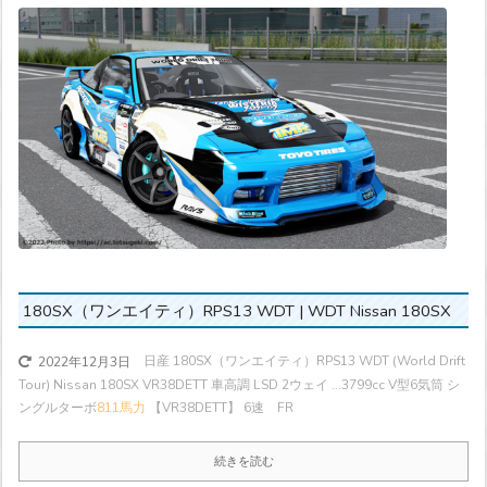
180SX（ワンエイティ）RPS13 WDT | WDT Nissan 180SX
日産 180SX（ワンエイティ）RPS13 WDT (World Drift
2022年12月3日
Tour) Nissan 180SX VR38DETT 車高調 LSD 2ウェイ ...
3799cc V型6気筒 シ
ングルターボ
811馬力
【VR38DETT】 6速 FR
続きを読む