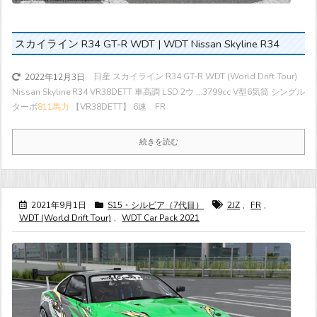
スカイライン R34 GT-R WDT | WDT Nissan Skyline R34
日産 スカイライン R34 GT-R WDT (World Drift Tour)
2022年12月3日
Nissan Skyline R34 VR38DETT 車高調 LSD 2ウ ...
3799cc V型6気筒 シングル
ターボ
811馬力
【VR38DETT】 6速 FR
続きを読む
2021年9月1日
S15・シルビア（7代目）
2JZ
,
FR
,
WDT (World Drift Tour)
,
WDT Car Pack 2021