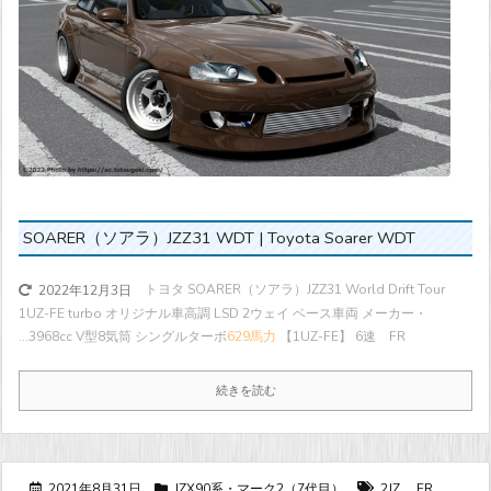
SOARER（ソアラ）JZZ31 WDT | Toyota Soarer WDT
トヨタ SOARER（ソアラ）JZZ31 World Drift Tour
2022年12月3日
1UZ-FE turbo オリジナル車高調 LSD 2ウェイ ベース車両 メーカー・
...
3968cc V型8気筒 シングルターボ
629馬力
【1UZ-FE】 6速 FR
続きを読む
2021年8月31日
JZX90系・マーク2（7代目）
2JZ
,
FR
,