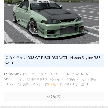
スカイライン R33 GT-R BCNR33 WDT | Nissan Skyline R33
WDT
スカイライン R33 GT-R BCNR33 World Drift Tour
2022年12月3日
VR38DETT オリジナル車高調 LSD 2ウェイ ベース車両 メーカー・車種
...
3799cc V型6気筒 ツインターボ
659馬力
【VR38DETT】 6速 FR
続きを読む