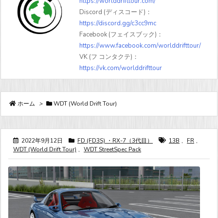
https://worlddrifttour.com/
Discord (ディスコード)：
https://discord.gg/c3cc9mc
Facebook (フェイスブック)：
https://www.facebook.com/worlddrifttour/
VK (フ コンタクテ)：
https://vk.com/worlddrifttour
ホーム
>
WDT (World Drift Tour)
2022年9月12日
FD (FD3S) ・RX-7（3代目）
13B
,
FR
,
WDT (World Drift Tour)
,
WDT StreetSpec Pack