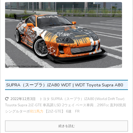
SUPRA（スープラ）JZA80 WDT | WDT Toyota Supra A80
トヨタ SUPRA（スープラ）JZA80 (World Drift Tour)
2022年12月3日
Toyota Supra 2JZ-GTE 車高調 LSD 2ウェイ ベース車両 ...
2997cc 直列6気筒
シングルターボ
811馬力
【2JZ-GTE】 6速 FR
続きを読む