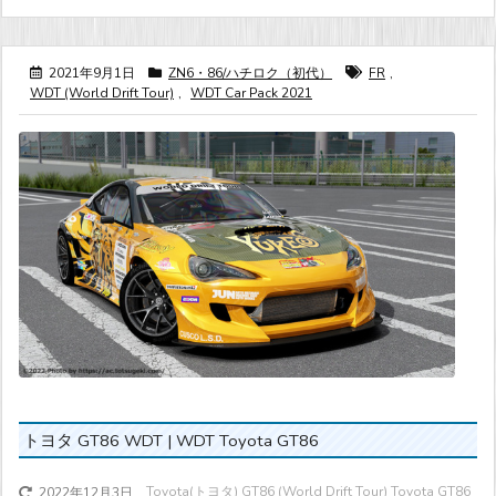
2021年9月1日
ZN6・86/ハチロク（初代）
FR
,
WDT (World Drift Tour)
,
WDT Car Pack 2021
トヨタ GT86 WDT | WDT Toyota GT86
Toyota(トヨタ) GT86 (World Drift Tour) Toyota GT86
2022年12月3日