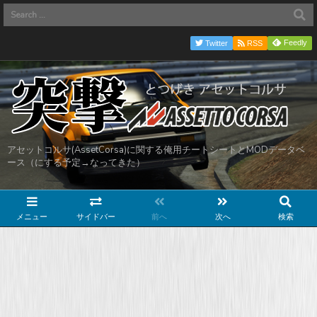
Feedly
Twitter
RSS
アセットコルサ(AssetCorsa)に関する俺用チートシートとMODデータベ
ース（にする予定→なってきた）
メニュー
サイドバー
前へ
次へ
検索