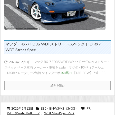
マツダ・RX-7 FD3S WDTストリートスペック | FD RX7
WDT Street Spec
マツダ RX-7 FD3S WDT (World Drift Tour) ストリート
2022年12月3日
スペック ベース車両 メーカー・車種 Mazda マツダ・RX-7（アールエ
...
1308cc ロータリー2気筒 ツインターボ
404馬力
【13B-REW】 5速 FR
続きを読む
2022年9月12日
E36・BMW3/M3（3代目）
FR
,
WDT (World Drift Tour)
,
WDT StreetSpec Pack