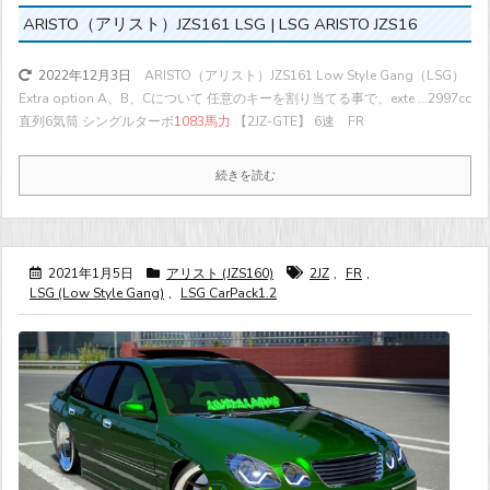
ARISTO（アリスト）JZS161 LSG | LSG ARISTO JZS16
ARISTO（アリスト）JZS161 Low Style Gang（LSG）
2022年12月3日
Extra option A、B、Cについて 任意のキーを割り当てる事で、exte ...
2997cc
直列6気筒 シングルターボ
1083馬力
【2JZ-GTE】 6速 FR
続きを読む
2021年1月5日
アリスト (JZS160)
2JZ
,
FR
,
LSG (Low Style Gang)
,
LSG CarPack1.2