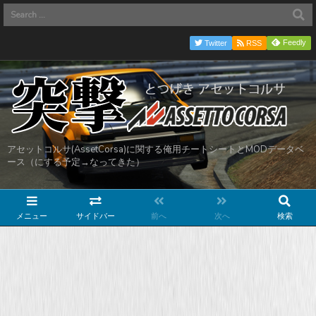
Feedly
Twitter
RSS
アセットコルサ(AssetCorsa)に関する俺用チートシートとMODデータベ
ース（にする予定→なってきた）
メニュー
サイドバー
前へ
次へ
検索