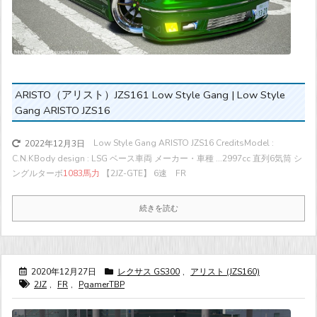
ARISTO（アリスト）JZS161 Low Style Gang | Low Style
Gang ARISTO JZS16
Low Style Gang ARISTO JZS16 CreditsModel :
2022年12月3日
C.N.KBody design : LSG ベース車両 メーカー・車種 ...
2997cc 直列6気筒 シ
ングルターボ
1083馬力
【2JZ-GTE】 6速 FR
続きを読む
2020年12月27日
レクサス GS300
,
アリスト (JZS160)
2JZ
,
FR
,
PgamerTBP