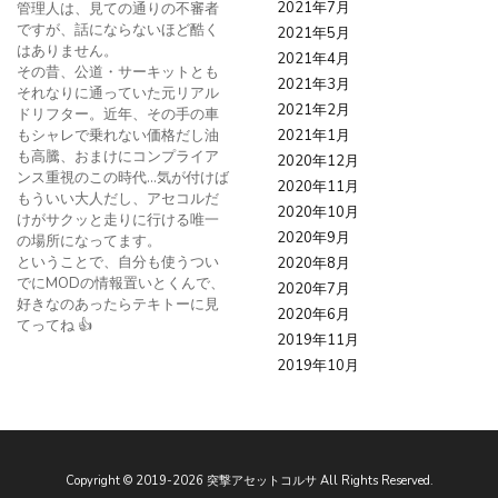
2021年7月
管理人は、見ての通りの不審者
ですが、話にならないほど酷く
2021年5月
はありません。
2021年4月
その昔、公道・サーキットとも
2021年3月
それなりに通っていた元リアル
2021年2月
ドリフター。近年、その手の車
もシャレで乗れない価格だし油
2021年1月
も高騰、おまけにコンプライア
2020年12月
ンス重視のこの時代…気が付けば
2020年11月
もういい大人だし、アセコルだ
2020年10月
けがサクッと走りに行ける唯一
2020年9月
の場所になってます。
ということで、自分も使うつい
2020年8月
でにMODの情報置いとくんで、
2020年7月
好きなのあったらテキトーに見
2020年6月
てってね 👍
2019年11月
2019年10月
Copyright ©
2019
-2026
突撃アセットコルサ
All Rights Reserved.