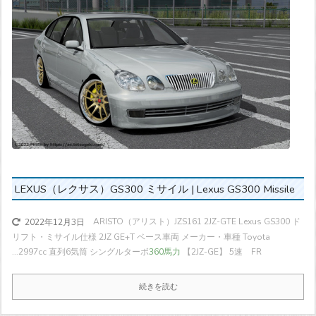
LEXUS（レクサス）GS300 ミサイル | Lexus GS300 Missile
ARISTO（アリスト）JZS161 2JZ-GTE Lexus GS300 ド
2022年12月3日
リフト・ミサイル仕様 2JZ GE+T ベース車両 メーカー・車種 Toyota
...
2997cc 直列6気筒 シングルターボ
360馬力
【2JZ-GE】 5速 FR
続きを読む