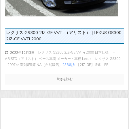
レクサス GS300 2JZ-GE VVT-i（アリスト） | LEXUS GS300
2JZ-GE VVTI 2000
レクサス GS300 2JZ-GE VVT-i 2000 日本仕様 ＝
2022年12月3日
ARISTO（アリスト） ベース車両 メーカー・車種 Lexus レクサス GS300
...
2997cc 直列6気筒 NA（自然吸気）
258馬力
【2JZ-GE】 5速 FR
続きを読む