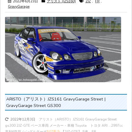
2022年6月23日
アリスト (JZS160)
2JZ
,
FR
,
GravyGarage
ARISTO（アリスト）JZS161 GravyGarage Street |
GravyGarage Street GS300
アリスト（ARISTO）JZS161 GravyGarage Street
2022年12月3日
gs300 2JZ-GTE ベース車両 メーカー・車種 Toyota トヨタ ARI ...
2997cc
直列6気筒 シングルターボ
507馬力
【2JZ-GTE】 5速 FR