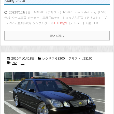
Gang aristo
ARISTO（アリスト）JZS161 Low Style Gang（LSG）
2022年12月3日
仕様 ベース車両 メーカー・車種 Toyota トヨタ ARISTO（アリスト） V
...
2997cc 直列6気筒 シングルターボ
1083馬力
【2JZ-GTE】 6速 FR
続きを読む
2020年10月18日
レクサス GS300
,
アリスト (JZS160)
2JZ
,
FR