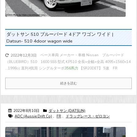
ダットサン 510 ブルーバード 4ドア ワゴン ワイド |
Datsun- 510 4door wagon wide
ベース車両 メーカー・車種 Nissan ブルーバード
2022年12月3日
（BLUEBIRD）510 1600 SSS 型式 KP510 全長×全幅×全高 4095×1560×14
...
1998cc 直列4気筒 シングルターボ
356馬力
【SR20DET】 5速 FR
続きを読む
2022年8月10日
ダットサン (DATSUN)
ADC (Aussie Drift Co)
,
FR
,
ドラッグレース・ゼロヨン