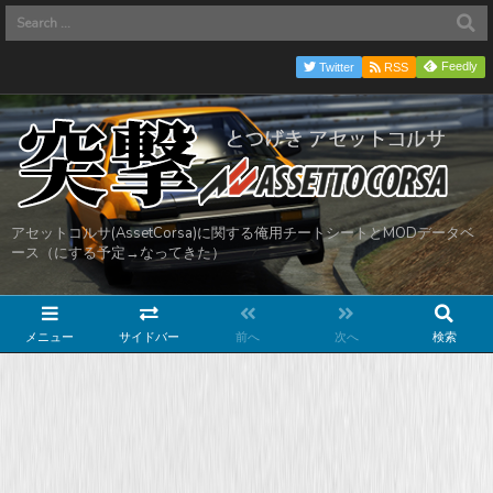
Feedly
Twitter
RSS
アセットコルサ(AssetCorsa)に関する俺用チートシートとMODデータベ
ース（にする予定→なってきた）
メニュー
サイドバー
前へ
次へ
検索