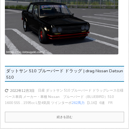
ダットサン 510 ブルーバード ドラッグ | drag Nissan Datsun
510
日産 ダットサン 510 ブルーバード ドラッグレース仕様
2022年12月3日
ベース車両 メーカー・車種 Nissan ブルーバード（BLUEBIRD）510
1600 SSS ...
1595cc L型4気筒 ツインターボ
262馬力
【L16】 6速 FR
続きを読む