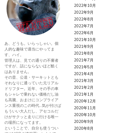
2022年10月
2022年9月
2022年8月
2022年7月
2022年6月
2021年10月
あ、どうも。いらっしゃい。個
2021年9月
人的な趣味で適当にやってま
2021年8月
す、ハイ。
2021年7月
管理人は、見ての通りの不審者
ですが、話にならないほど酷く
2021年5月
はありません。
2021年4月
その昔、公道・サーキットとも
2021年3月
それなりに通っていた元リアル
2021年2月
ドリフター。近年、その手の車
もシャレで乗れない価格だし油
2021年1月
も高騰、おまけにコンプライア
2020年12月
ンス重視のこの時代…気が付けば
2020年11月
もういい大人だし、アセコルだ
2020年10月
けがサクッと走りに行ける唯一
2020年9月
の場所になってます。
ということで、自分も使うつい
2020年8月