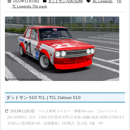
2022年11月18日
ダットサン (DATSUN)
AC Legends
,
FR
,
TC Legends 70s pack
ダットサン 510 TCL | TCL Datsun 510
ベース車両 メーカー・車種 Nissan ブルーバード
2022年12月3日
（BLUEBIRD）510 1600 SSS 型式 KP510 全長×全幅×全高 4095×1560×14
...
1595cc L型4気筒 NA（自然吸気）
193馬力
【L16】 5速 FR