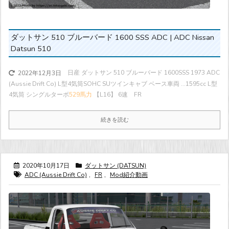
ダットサン 510 ブルーバード 1600 SSS ADC | ADC Nissan
Datsun 510
日産 ダットサン 510 ブルーバード 1600SSS 1973 ADC
2022年12月3日
(Aussie Drift Co) L型4気筒SOHC SUツインキャブ ベース車両 ...
1595cc L型
4気筒 シングルターボ
529馬力
【L16】 6速 FR
続きを読む
2020年10月17日
ダットサン (DATSUN)
ADC (Aussie Drift Co)
,
FR
,
Mod紹介動画