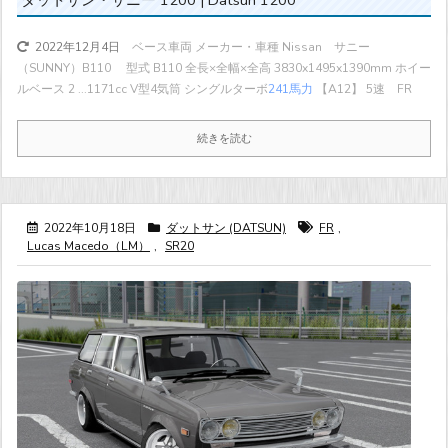
ベース車両 メーカー・車種 Nissan サニー
2022年12月4日
（SUNNY）B110 型式 B110 全長×全幅×全高 3830x1495x1390mm ホイー
ルベース 2 ...
1171cc V型4気筒 シングルターボ
241馬力
【A12】 5速 FR
続きを読む
2022年10月18日
ダットサン (DATSUN)
FR
,
Lucas Macedo（LM）
,
SR20