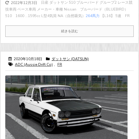
日産 ダットサン 510 ブルーバード グループ2 レース競
2022年12月3日
技車両 ベース車両 メーカー・車種 Nissan ブルーバード（BLUEBIRD）
510 1600 ...
1595cc L型4気筒 NA（自然吸気）
264馬力
【L16】 5速 FR
続きを読む
2020年10月18日
ダットサン (DATSUN)
ADC (Aussie Drift Co)
,
FR