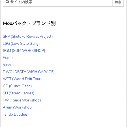
Modパック・ブランド別
SRP (Shutoko Revival Project)
LSG (Low Style Gang)
SGM (SGM WORKSHOP)
Excite!
hush.
DWG (DEATH WISH GARAGE)
WDT (World Drift Tour)
CG (Clutch Gang)
SH (Street Heroes)
TW (Touge Workshop)
AkumaWorkshop
Tando Buddies