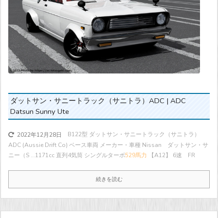
ダットサン・サニートラック（サニトラ）ADC | ADC
Datsun Sunny Ute
B122型 ダットサン・サニートラック（サニトラ）
2022年12月28日
ADC (Aussie Drift Co) ベース車両 メーカー・車種 Nissan ダットサン・サ
ニー（S ...
1171cc 直列4気筒 シングルターボ
529馬力
【A12】 6速 FR
続きを読む