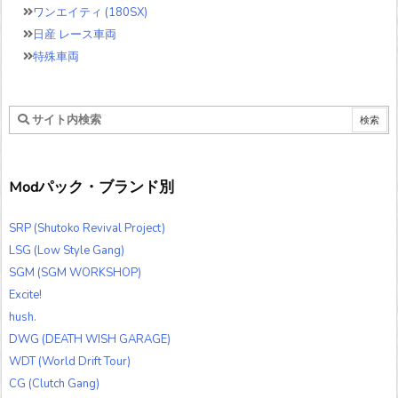
ワンエイティ (180SX)
日産 レース車両
特殊車両
Modパック・ブランド別
SRP (Shutoko Revival Project)
LSG (Low Style Gang)
SGM (SGM WORKSHOP)
Excite!
hush.
DWG (DEATH WISH GARAGE)
WDT (World Drift Tour)
CG (Clutch Gang)