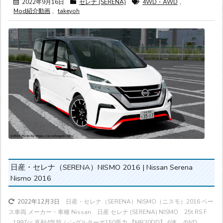
2022年9月16日
セレナ (SERENA)
4WD・AWD
,
Mod紹介動画
,
takeyoh
日産・セレナ（SERENA）NISMO 2016 | Nissan Serena
Nismo 2016
日産・セレナ（SERENA）NISMO（ニスモ）2016 ベー
2022年12月3日
ス車両 メーカー・車種 Nissan 日産 セレナ (SERENA) NISMO 25t RS F
...
1997cc 直列4気筒 シングルターボ
150馬力
【MR20DD】 6速 4WD