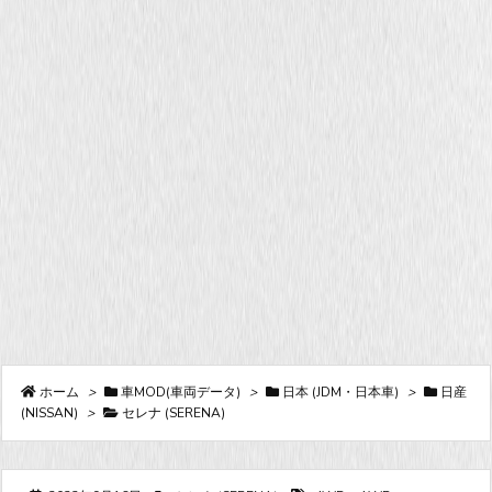
ホーム
>
車MOD(車両データ)
>
日本 (JDM・日本車)
>
日産
(NISSAN)
>
セレナ (SERENA)