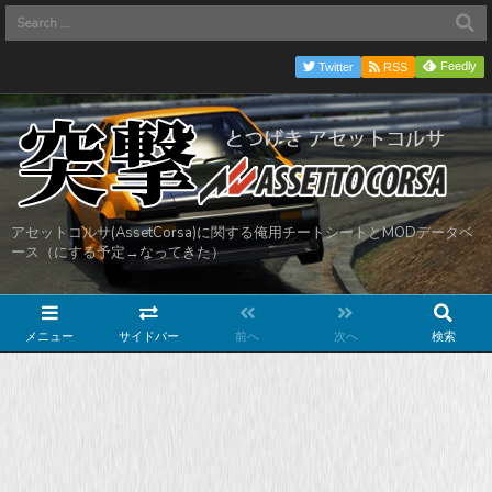
Feedly
Twitter
RSS
アセットコルサ(AssetCorsa)に関する俺用チートシートとMODデータベ
ース（にする予定→なってきた）
メニュー
サイドバー
前へ
次へ
検索