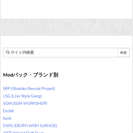
Modパック・ブランド別
SRP (Shutoko Revival Project)
LSG (Low Style Gang)
SGM (SGM WORKSHOP)
Excite!
hush.
DWG (DEATH WISH GARAGE)