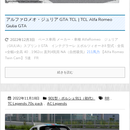
アルファロメオ・ジュリア GTA TCL | TCL Alfa Romeo
Giulia GTA
ベース車両 メーカー・車種 AlfaRomeo ジュリア
2022年12月3日
（GIULIA）スプリントGTA インテグラーレ エボルツィオーネII 型式 - 全長
×全幅×全高 40 ...
1962cc 直列4気筒 NA（自然吸気）
211馬力
【Alfa Romeo
Twin Cam】 5速 FR
続きを読む
2022年11月18日
901型・ポルシェ911（初代）
RR
,
TC Legends 70s pack
,
AC Legends