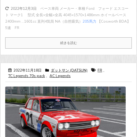
ベース車両 メーカー・車種 Ford フォード エスコー
2022年12月3日
ト マーク1 型式 全長×全幅×全高 4045×1570×1486mm ホイールベース
2400mm ...
1601cc 直列4気筒 NA（自然吸気）
205馬力
【Cosworth BDA】
5速 FR
続きを読む
2022年11月18日
ダットサン (DATSUN)
FR
,
TC Legends 70s pack
,
AC Legends