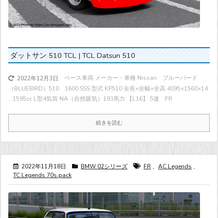
ダットサン 510 TCL | TCL Datsun 510
ベース車両 メーカー・車種 Nissan ブルーバード
2022年12月3日
（BLUEBIRD）510 1600 SSS 型式 KP510 全長×全幅×全高 4095×1560×14
...
1595cc L型4気筒 NA（自然吸気）
193馬力
【L16】 5速 FR
続きを読む
2022年11月18日
BMW 02シリーズ
FR
,
AC Legends
,
TC Legends 70s pack