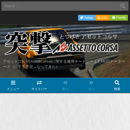
Feedly
Twitter
RSS
アセットコルサ(AssetCorsa)に関する俺用チートシートとMODデータベ
ース（にする予定→なってきた）
メニュー
サイドバー
前へ
次へ
検索