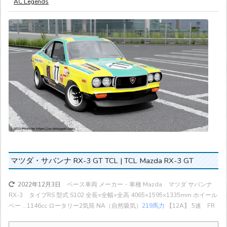
AC Legends
マツダ・サバンナ RX-3 GT TCL | TCL Mazda RX-3 GT
ベース車両 メーカー・車種 Mazda マツダ サバンナ
2022年12月3日
RX-3 タイプRS 型式 S102 全長×全幅×全高 4065×1595×1335mm ホイール
ベー ...
1146cc ロータリー2気筒 NA（自然吸気）
219馬力
【12A】 5速 FR