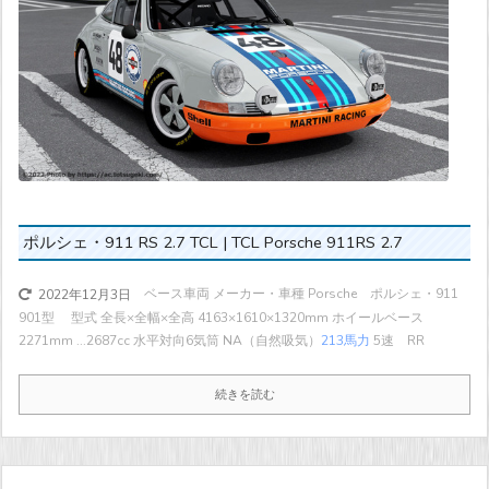
ポルシェ・911 RS 2.7 TCL | TCL Porsche 911RS 2.7
ベース車両 メーカー・車種 Porsche ポルシェ・911
2022年12月3日
901型 型式 全長×全幅×全高 4163×1610×1320mm ホイールベース
2271mm ...
2687cc 水平対向6気筒 NA（自然吸気）
213馬力
5速 RR
続きを読む