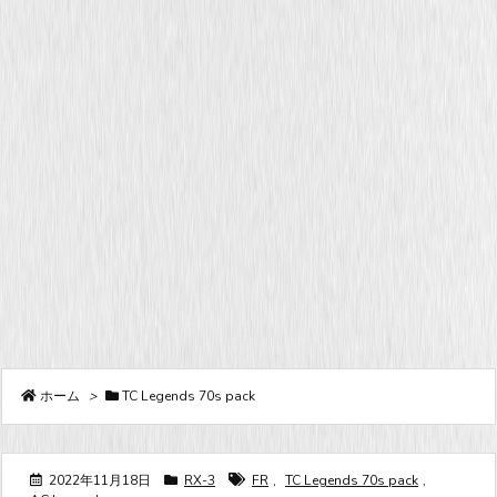
ホーム
>
TC Legends 70s pack
2022年11月18日
RX-3
FR
,
TC Legends 70s pack
,