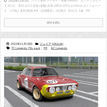
ベース車両 メーカー・車種 Renault ルノー アルピー
2022年12月3日
ヌ A110 型式 A110 全長×全幅×全高 3850×1550×1130mm ホイールベー
ス ...
1796cc 直列4気筒 NA（自然吸気）
162馬力
【A2L】 5速 RR
続きを読む
2022年11月18日
ジュリア (GIULIA)
TC Legends 70s pack
,
FR
,
AC Legends