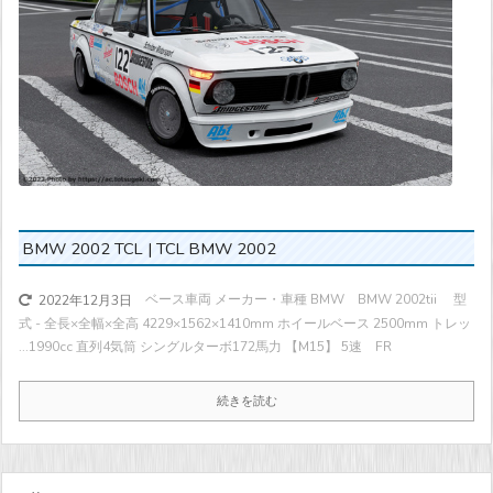
BMW 2002 TCL | TCL BMW 2002
ベース車両 メーカー・車種 BMW BMW 2002tii 型
2022年12月3日
式 - 全長×全幅×全高 4229×1562×1410mm ホイールベース 2500mm トレッ
...
1990cc 直列4気筒 シングルターボ
172馬力
【M15】 5速 FR
続きを読む