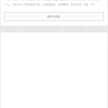
ール ...
6834cc V型8気筒 NA（自然吸気）
434馬力
【M100】 5速 FR
続きを読む