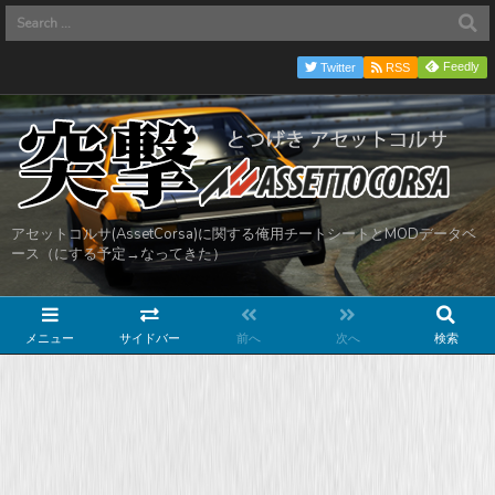
Feedly
Twitter
RSS
アセットコルサ(AssetCorsa)に関する俺用チートシートとMODデータベ
ース（にする予定→なってきた）
メニュー
サイドバー
前へ
次へ
検索