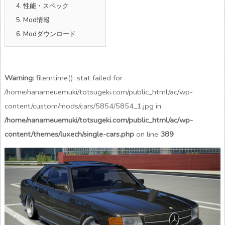
4.
性能・スペック
5.
Mod情報
6.
Modダウンロード
Warning
: filemtime(): stat failed for
/home/nanameuemuki/totsugeki.com/public_html/ac/wp-
content/custom/mods/cars/5854/5854_1.jpg in
/home/nanameuemuki/totsugeki.com/public_html/ac/wp-
content/themes/luxech/single-cars.php
on line
389