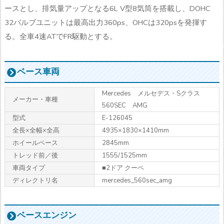
ースとし、排気量アップとなる6L V型8気筒を搭載し、DOHC
32バルブユニットは最高出力360ps、OHCは320psを発揮す
る。全車4速ATでFR駆動とする。
ベース車両
Mercedes メルセデス・Sクラス
メーカー・車種
560SEC AMG
型式
E-126045
全長×全幅×全高
4935×1830×1410mm
ホイールベース
2845mm
トレッド前／後
1555/1525mm
車両タイプ
■2ドア クーペ
ディレクトリ名
mercedes_560sec_amg
ベースエンジン