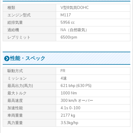
種類
V型8気筒DOHC
エンジン型式
M117
総排気量
5956 cc
過給機
NA（自然吸気）
レブリミット
6500rpm
性能・スペック
駆動方式
FR
ミッション
4速
最高出力
(馬力)
621 bhp (630 PS)
最大トルク
1000 Nm
最高速度
300 km/h オーバー
加速性能
4.1s 0-100
車両重量
2177 kg
馬力重量
3.53kg/hp