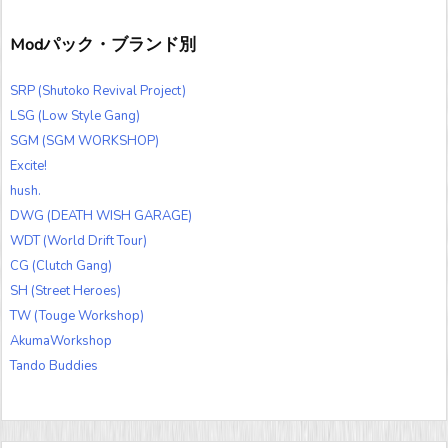
Modパック・ブランド別
SRP (Shutoko Revival Project)
LSG (Low Style Gang)
SGM (SGM WORKSHOP)
Excite!
hush.
DWG (DEATH WISH GARAGE)
WDT (World Drift Tour)
CG (Clutch Gang)
SH (Street Heroes)
TW (Touge Workshop)
AkumaWorkshop
Tando Buddies