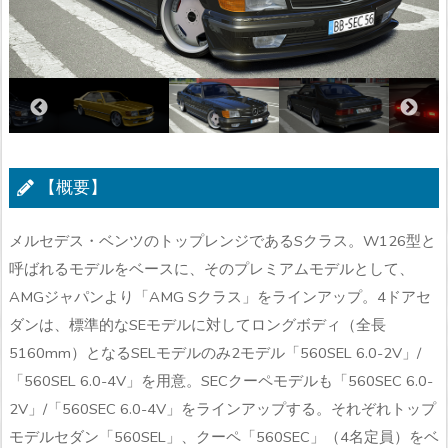
【概要】
メルセデス・ベンツのトップレンジであるSクラス。W126型と
呼ばれるモデルをベースに、そのプレミアムモデルとして、
AMGジャパンより「AMG Sクラス」をラインアップ。4ドアセ
ダンは、標準的なSEモデルに対してロングボディ（全長
5160mm）となるSELモデルのみ2モデル「560SEL 6.0-2V」/
「560SEL 6.0-4V」を用意。SECクーペモデルも「560SEC 6.0-
2V」/「560SEC 6.0-4V」をラインアップする。それぞれトップ
モデルセダン「560SEL」、クーペ「560SEC」（4名定員）をベ