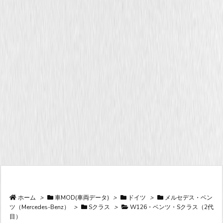
ホーム
>
車MOD(車両データ)
>
ドイツ
>
メルセデス・ベン
ツ（Mercedes-Benz）
>
Sクラス
>
W126・ベンツ・Sクラス（2代
目）