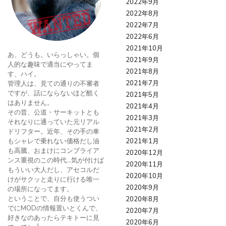
2022年9月
2022年8月
2022年7月
2022年6月
2021年10月
あ、どうも。いらっしゃい。個
2021年9月
人的な趣味で適当にやってま
2021年8月
す、ハイ。
2021年7月
管理人は、見ての通りの不審者
ですが、話にならないほど酷く
2021年5月
はありません。
2021年4月
その昔、公道・サーキットとも
2021年3月
それなりに通っていた元リアル
2021年2月
ドリフター。近年、その手の車
もシャレで乗れない価格だし油
2021年1月
も高騰、おまけにコンプライア
2020年12月
ンス重視のこの時代…気が付けば
2020年11月
もういい大人だし、アセコルだ
2020年10月
けがサクッと走りに行ける唯一
2020年9月
の場所になってます。
ということで、自分も使うつい
2020年8月
でにMODの情報置いとくんで、
2020年7月
好きなのあったらテキトーに見
2020年6月