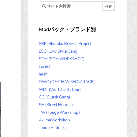
Modパック・ブランド別
SRP (Shutoko Revival Project)
LSG (Low Style Gang)
SGM (SGM WORKSHOP)
Excite!
hush.
DWG (DEATH WISH GARAGE)
WDT (World Drift Tour)
CG (Clutch Gang)
SH (Street Heroes)
TW (Touge Workshop)
AkumaWorkshop
Tando Buddies