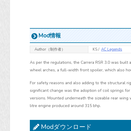
Mod情報
Author（制作者）
KS /
AC Legends
As per the regulations, the Carrera RSR 3.0 was built 
wheel arches, a full-width front spoiler, which also h
For safety reasons and also adding to the structural ri
significant change was the adoption of coil springs fo
versions. Mounted underneath the sizeable rear wing wa
litre engine produced around 315 bhp.
Modダウンロード