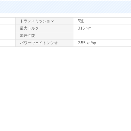
トランス
ミッション
5速
最大トルク
315 Nm
加速性能
パワーウェイトレシオ
2.55 kg/hp