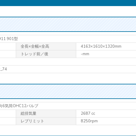
911 901型
全長×全幅×全高
4163×1610×1320mm
トレッド前／後
-mm
r_74
対向6気筒OHC12バルブ
総排気量
2687 cc
レブリミット
8250rpm