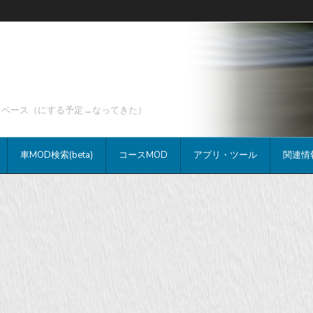
データベース（にする予定→なってきた）
車MOD検索(beta)
コースMOD
アプリ・ツール
関連情