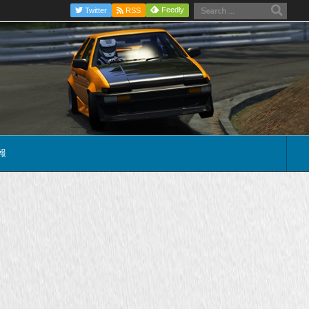
Feedly
Twitter
RSS
報