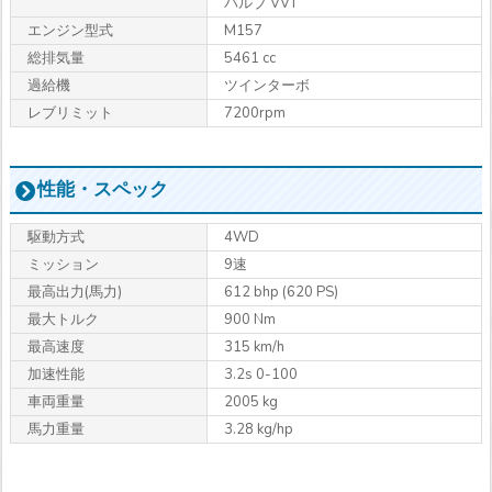
バルブ VVT
エンジン型式
M157
総排気量
5461 cc
過給機
ツインターボ
レブリミット
7200rpm
性能・スペック
駆動方式
4WD
ミッション
9速
最高出力
(馬力)
612 bhp (620 PS)
最大トルク
900 Nm
最高速度
315 km/h
加速性能
3.2s 0-100
車両重量
2005 kg
馬力重量
3.28 kg/hp