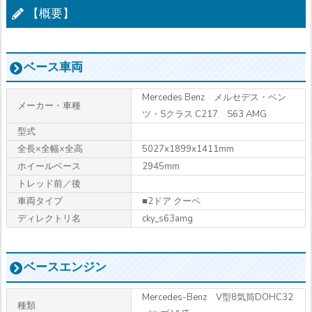
【概要】
ベース車両
Mercedes Benz メルセデス・ベン
メーカー・車種
ツ・Sクラス C217 S63 AMG
型式
全長×全幅×全高
5027x1899x1411mm
ホイールベース
2945mm
トレッド前／後
車両タイプ
■2ドア クーペ
ディレクトリ名
cky_s63amg
ベースエンジン
Mercedes-Benz V型8気筒DOHC32
種類