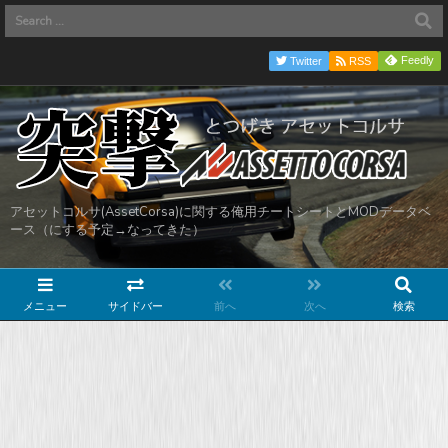
Feedly
Twitter
RSS
アセットコルサ(AssetCorsa)に関する俺用チートシートとMODデータベ
ース（にする予定→なってきた）
メニュー
サイドバー
前へ
次へ
検索