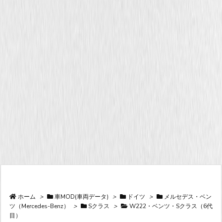
ホーム
>
車MOD(車両データ)
>
ドイツ
>
メルセデス・ベン
ツ（Mercedes-Benz）
>
Sクラス
>
W222・ベンツ・Sクラス（6代
目）