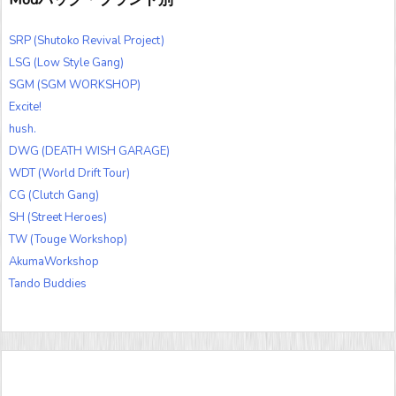
SRP (Shutoko Revival Project)
LSG (Low Style Gang)
SGM (SGM WORKSHOP)
Excite!
hush.
DWG (DEATH WISH GARAGE)
WDT (World Drift Tour)
CG (Clutch Gang)
SH (Street Heroes)
TW (Touge Workshop)
AkumaWorkshop
Tando Buddies