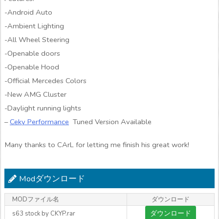
-Android Auto
-Ambient Lighting
-All Wheel Steering
-Openable doors
-Openable Hood
-Official Mercedes Colors
-New AMG Cluster
-Daylight running lights
–
Ceky Performance
Tuned Version Available
Many thanks to CArL for letting me finish his great work!
Modダウンロード
MODファイル名
ダウンロード
ダウンロード
s63 stock by CKYP.rar