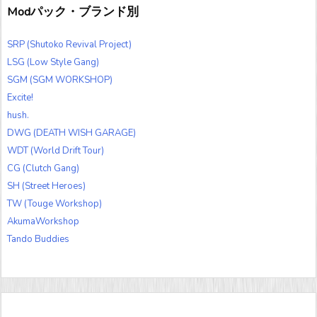
Modパック・ブランド別
SRP (Shutoko Revival Project)
LSG (Low Style Gang)
SGM (SGM WORKSHOP)
Excite!
hush.
DWG (DEATH WISH GARAGE)
WDT (World Drift Tour)
CG (Clutch Gang)
SH (Street Heroes)
TW (Touge Workshop)
AkumaWorkshop
Tando Buddies