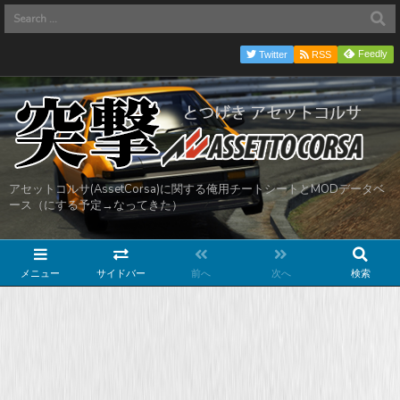
Feedly
Twitter
RSS
アセットコルサ(AssetCorsa)に関する俺用チートシートとMODデータベ
ース（にする予定→なってきた）
メニュー
サイドバー
前へ
次へ
検索