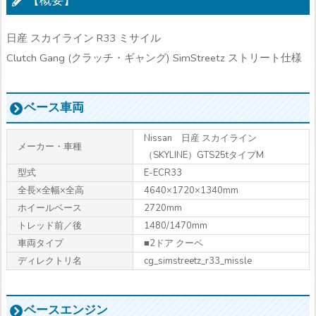
【概要】
日産 スカイライン R33 ミサイル
Clutch Gang (クラッチ・ギャング) SimStreetz ストリート仕様
ベース車両
Nissan 日産 スカイライン
メーカー・車種
（SKYLINE）GTS25tタイプM
型式
E-ECR33
全長×全幅×全高
4640×1720×1340mm
ホイールベース
2720mm
トレッド前／後
1480/1470mm
車両タイプ
■2ドア クーペ
ディレクトリ名
cg_simstreetz_r33_missle
ベースエンジン