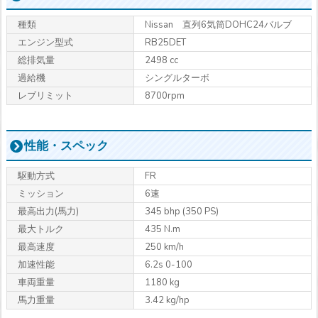
種類
Nissan 直列6気筒DOHC24バルブ
エンジン型式
RB25DET
総排気量
2498 cc
過給機
シングルターボ
レブリミット
8700rpm
性能・スペック
駆動方式
FR
ミッション
6速
最高出力
(馬力)
345 bhp (350 PS)
最大トルク
435 N.m
最高速度
250 km/h
加速性能
6.2s 0-100
車両重量
1180 kg
馬力重量
3.42 kg/hp