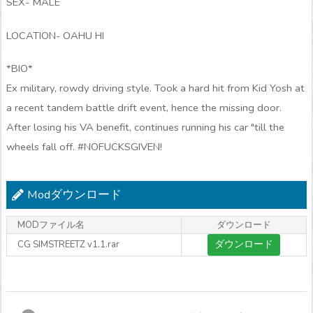
SEX- MALE
LOCATION- OAHU HI
*BIO*
Ex military, rowdy driving style. Took a hard hit from Kid Yosh at
a recent tandem battle drift event, hence the missing door.
After losing his VA benefit, continues running his car "till the
wheels fall off. #NOFUCKSGIVEN!
Modダウンロード
MODファイル名
ダウンロード
ダウンロード
CG SIMSTREETZ v1.1.rar