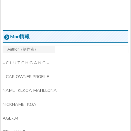
Mod情報
Author（制作者）
– C L U T C H G A N G –
– CAR OWNER PROFILE –
NAME- KEKOA MAHELONA
NICKNAME- KOA
AGE-34