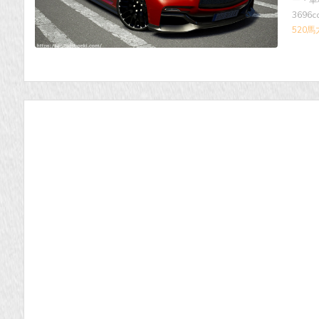
ー・車種 
3696
520馬