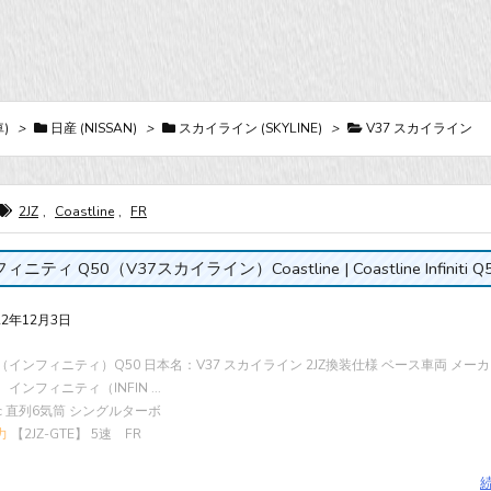
)
>
日産 (NISSAN)
>
スカイライン (SKYLINE)
>
V37 スカイライン
2JZ
,
Coastline
,
FR
ニティ Q50（V37スカイライン）Coastline | Coastline Infiniti Q
22年12月3日
niti（インフィニティ）Q50 日本名：V37 スカイライン 2JZ換装仕様 ベース車両 メ
iti インフィニティ（INFIN ...
cc 直列6気筒 シングルターボ
力
【2JZ-GTE】 5速 FR