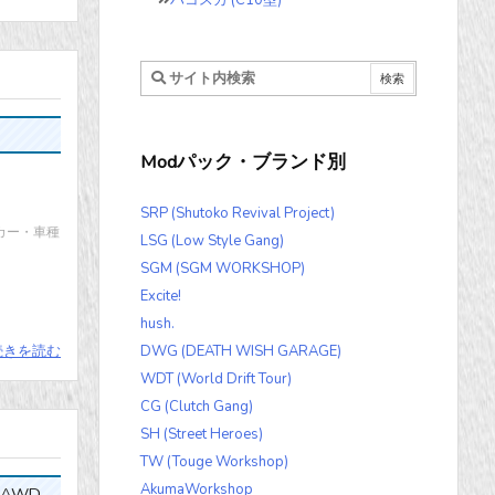
ハコスカ (C10型)
Modパック・ブランド別
SRP (Shutoko Revival Project)
ーカー・車種
LSG (Low Style Gang)
SGM (SGM WORKSHOP)
Excite!
hush.
続きを読む
DWG (DEATH WISH GARAGE)
WDT (World Drift Tour)
CG (Clutch Gang)
SH (Street Heroes)
TW (Touge Workshop)
AkumaWorkshop
 AWD