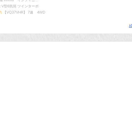
Infiniti インフィニ ...
cc V型6気筒 ツインターボ
力
【VQ37VHR】 7速 4WD