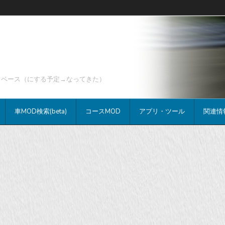
データベース（にする予定→なってきた）
車MOD検索(beta)
コースMOD
アプリ・ツール
関連情