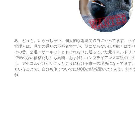
あ、どうも。いらっしゃい。個人的な趣味で適当にやってます、ハ
管理人は、見ての通りの不審者ですが、話にならないほど酷くはあ
その昔、公道・サーキットともそれなりに通っていた元リアルドリ
で乗れない価格だし油も高騰、おまけにコンプライアンス重視のこの
し、アセコルだけがサクッと走りに行ける唯一の場所になってます
ということで、自分も使うついでにMODの情報置いとくんで、好き
👍