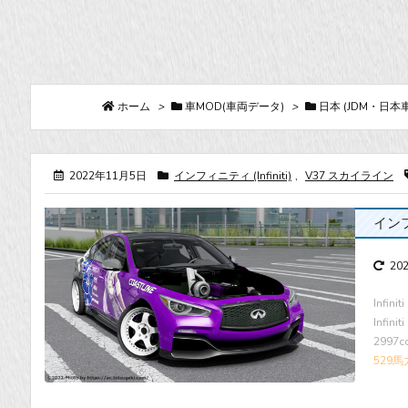
ホーム
>
車MOD(車両データ)
>
日本 (JDM・日本車
2022年11月5日
インフィニティ (Infiniti)
,
V37 スカイライン
インフィ
20
Infi
Infin
2997
529馬