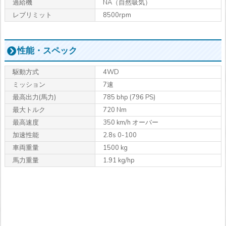
過給機
NA（自然吸気）
レブリミット
8500rpm
性能・スペック
駆動方式
4WD
ミッション
7速
最高出力
(馬力)
785 bhp (796 PS)
最大トルク
720 Nm
最高速度
350 km/h オーバー
加速性能
2.8s 0-100
車両重量
1500 kg
馬力重量
1.91 kg/hp