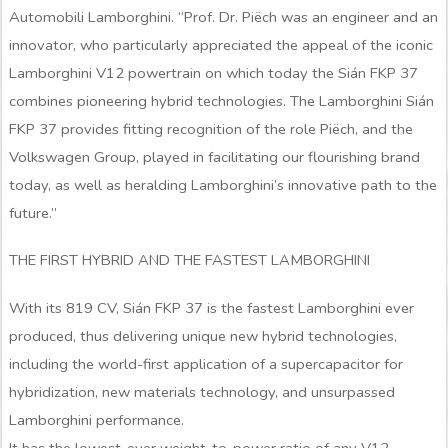
Automobili Lamborghini. “Prof. Dr. Piëch was an engineer and an
innovator, who particularly appreciated the appeal of the iconic
Lamborghini V12 powertrain on which today the Sián FKP 37
combines pioneering hybrid technologies. The Lamborghini Sián
FKP 37 provides fitting recognition of the role Piëch, and the
Volkswagen Group, played in facilitating our flourishing brand
today, as well as heralding Lamborghini’s innovative path to the
future.”
THE FIRST HYBRID AND THE FASTEST LAMBORGHINI
With its 819 CV, Sián FKP 37 is the fastest Lamborghini ever
produced, thus delivering unique new hybrid technologies,
including the world-first application of a supercapacitor for
hybridization, new materials technology, and unsurpassed
Lamborghini performance.
It has the lowest-ever weight-to-power ratio of any V12