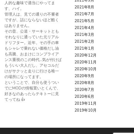
2021年9月
人的な趣味で適当にやってま
2021年8月
す、ハイ。
2021年7月
管理人は、見ての通りの不審者
ですが、話にならないほど酷く
2021年5月
はありません。
2021年4月
その昔、公道・サーキットとも
2021年3月
それなりに通っていた元リアル
2021年2月
ドリフター。近年、その手の車
もシャレで乗れない価格だし油
2021年1月
も高騰、おまけにコンプライア
2020年12月
ンス重視のこの時代…気が付けば
2020年11月
もういい大人だし、アセコルだ
2020年10月
けがサクッと走りに行ける唯一
2020年9月
の場所になってます。
ということで、自分も使うつい
2020年8月
でにMODの情報置いとくんで、
2020年7月
好きなのあったらテキトーに見
2020年6月
てってね 👍
2019年11月
2019年10月