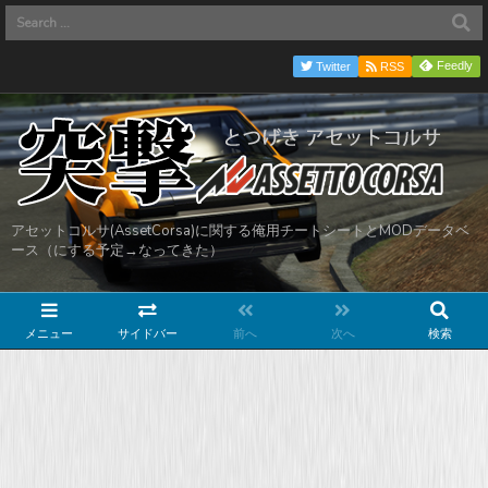
Feedly
Twitter
RSS
アセットコルサ(AssetCorsa)に関する俺用チートシートとMODデータベ
ース（にする予定→なってきた）
メニュー
サイドバー
前へ
次へ
検索