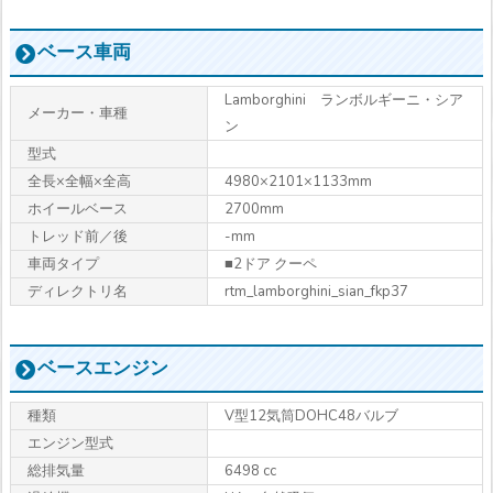
ベース車両
Lamborghini ランボルギーニ・シア
メーカー・車種
ン
型式
全長×全幅×全高
4980×2101×1133mm
ホイールベース
2700mm
トレッド前／後
-mm
車両タイプ
■2ドア クーペ
ディレクトリ名
rtm_lamborghini_sian_fkp37
ベースエンジン
種類
V型12気筒DOHC48バルブ
エンジン型式
総排気量
6498 cc