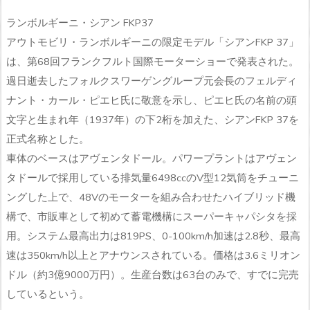
ランボルギーニ・シアン FKP37
アウトモビリ・ランボルギーニの限定モデル「シアンFKP 37」
は、第68回フランクフルト国際モーターショーで発表された。
過日逝去したフォルクスワーゲングループ元会長のフェルディ
ナント・カール・ピエヒ氏に敬意を示し、ピエヒ氏の名前の頭
文字と生まれ年（1937年）の下2桁を加えた、シアンFKP 37を
正式名称とした。
車体のベースはアヴェンタドール。パワープラントはアヴェン
タドールで採用している排気量6498ccのV型12気筒をチューニ
ングした上で、48Vのモーターを組み合わせたハイブリッド機
構で、市販車として初めて蓄電機構にスーパーキャパシタを採
用。システム最高出力は819PS、0-100km/h加速は2.8秒、最高
速は350km/h以上とアナウンスされている。価格は3.6ミリオン
ドル（約3億9000万円）。生産台数は63台のみで、すでに完売
しているという。