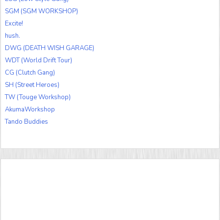
SGM (SGM WORKSHOP)
Excite!
hush.
DWG (DEATH WISH GARAGE)
WDT (World Drift Tour)
CG (Clutch Gang)
SH (Street Heroes)
TW (Touge Workshop)
AkumaWorkshop
Tando Buddies