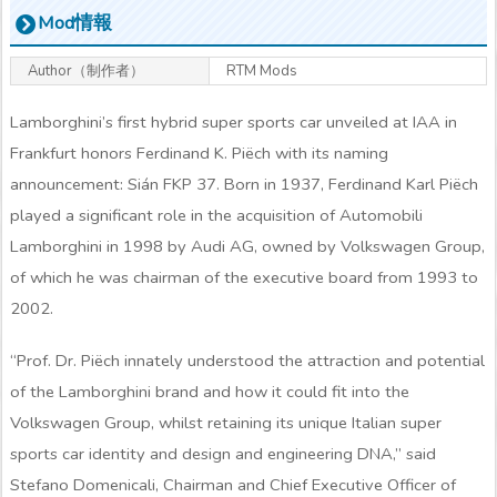
Mod情報
Author（制作者）
RTM Mods
Lamborghini’s first hybrid super sports car unveiled at IAA in
Frankfurt honors Ferdinand K. Piëch with its naming
announcement: Sián FKP 37. Born in 1937, Ferdinand Karl Piëch
played a significant role in the acquisition of Automobili
Lamborghini in 1998 by Audi AG, owned by Volkswagen Group,
of which he was chairman of the executive board from 1993 to
2002.
“Prof. Dr. Piëch innately understood the attraction and potential
of the Lamborghini brand and how it could fit into the
Volkswagen Group, whilst retaining its unique Italian super
sports car identity and design and engineering DNA,” said
Stefano Domenicali, Chairman and Chief Executive Officer of