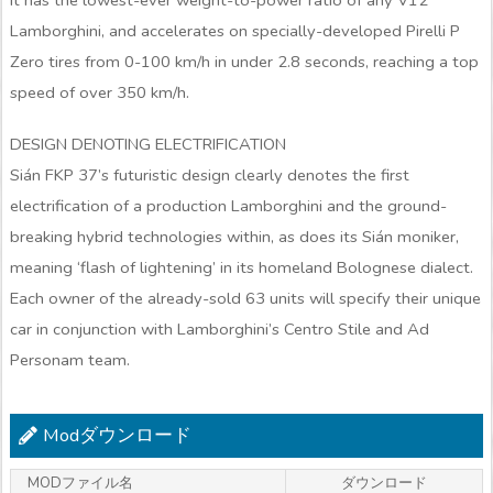
Lamborghini, and accelerates on specially-developed Pirelli P
Zero tires from 0-100 km/h in under 2.8 seconds, reaching a top
speed of over 350 km/h.
DESIGN DENOTING ELECTRIFICATION
Sián FKP 37’s futuristic design clearly denotes the first
electrification of a production Lamborghini and the ground-
breaking hybrid technologies within, as does its Sián moniker,
meaning ‘flash of lightening’ in its homeland Bolognese dialect.
Each owner of the already-sold 63 units will specify their unique
car in conjunction with Lamborghini’s Centro Stile and Ad
Personam team.
Modダウンロード
MODファイル名
ダウンロード