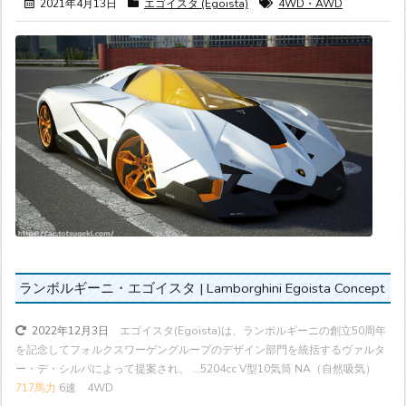
2021年4月13日
エゴイスタ (Egoista)
4WD・AWD
ランボルギーニ・エゴイスタ | Lamborghini Egoista Concept
エゴイスタ(Egoista)は、ランボルギーニの創立50周年
2022年12月3日
を記念してフォルクスワーゲングループのデザイン部門を統括するヴァルタ
ー・デ・シルバによって提案され、 ...
5204cc V型10気筒 NA（自然吸気）
717馬力
6速 4WD