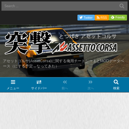
Feedly
Twitter
RSS
アセットコルサ(AssetCorsa)に関する俺用チートシートとMODデータベ
ース（にする予定→なってきた）
メニュー
サイドバー
前へ
次へ
検索