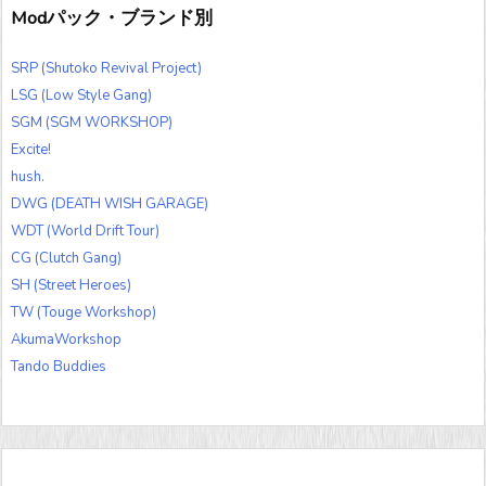
Modパック・ブランド別
SRP (Shutoko Revival Project)
LSG (Low Style Gang)
SGM (SGM WORKSHOP)
Excite!
hush.
DWG (DEATH WISH GARAGE)
WDT (World Drift Tour)
CG (Clutch Gang)
SH (Street Heroes)
TW (Touge Workshop)
AkumaWorkshop
Tando Buddies