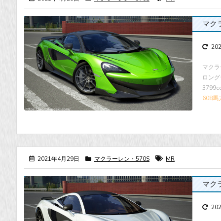
マクラー
20
マクラ
ロングテ
3799
608馬
2021年4月29日
マクラーレン・570S
MR
マクラー
20