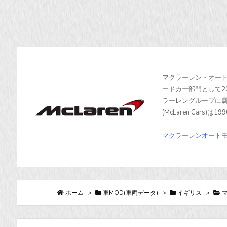
マクラーレン・オートモー
ードカー部門として2
ラーレングループに属
(McLaren Car
マクラーレンオート
ホーム
>
車MOD(車両データ)
>
イギリス
>
マ