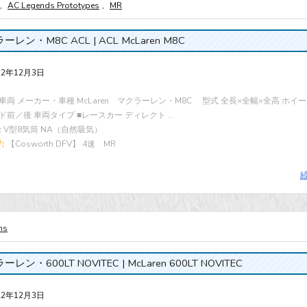
,
AC Legends Prototypes
,
MR
ーレン・M8C ACL | ACL McLaren M8C
22年12月3日
車両 メーカー・車種 McLaren マクラーレン・M8C 型式 全長×全幅×全高 ホイ
ド前／後 車両タイプ ■レースカー ディレクト ...
cc V型8気筒 NA（自然吸気）
力
【Cosworth DFV】 4速 MR
ms
レン・600LT NOVITEC | McLaren 600LT NOVITEC
22年12月3日