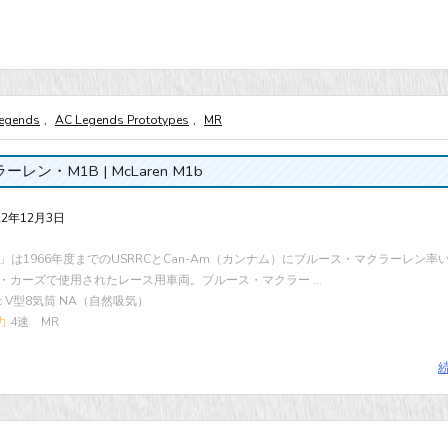
egends
,
AC Legends Prototypes
,
MR
ーレン・M1B | McLaren M1b
22年12月3日
B」は1966年度までのUSRRCとCan-Am（カンナム）にブルース・マクラーレン率
・カーズで使用されたレース用車両。ブルース・マクラー ...
cc V型8気筒 NA（自然吸気）
力
4速 MR