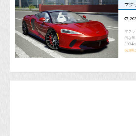
マクラ
20
マクラ
的な動
3994
629馬