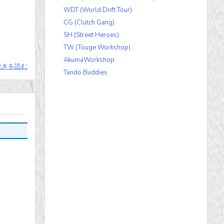
WDT (World Drift Tour)
CG (Clutch Gang)
SH (Street Heroes)
TW (Touge Workshop)
AkumaWorkshop
続きを読む
Tando Buddies