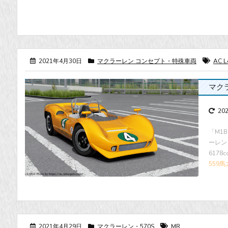
2021年4月30日
マクラーレン コンセプト・特殊車両
AC L
マクラ
20
「M1
ーレン
6178
559馬
2021年4月29日
マクラーレン・570S
MR