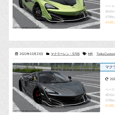
ベース
4530
3799
844馬
2022年10月23日
マクラーレン・570S
MR
,
TinkoCusto
マクラー
20
ベース
4530
3799
618馬