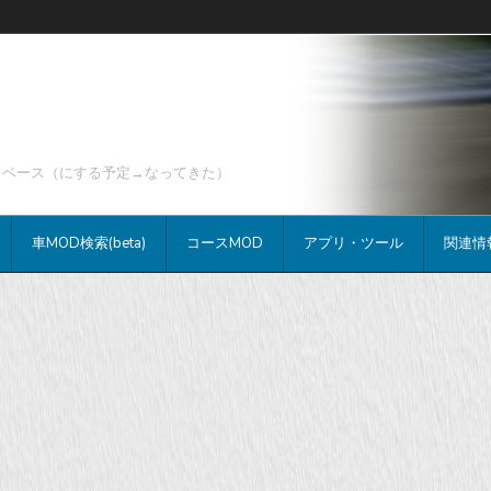
データベース（にする予定→なってきた）
車MOD検索(beta)
コースMOD
アプリ・ツール
関連情