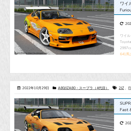
ワイル
Furio
20
ワイルド
Toyo
2997
641馬
2022年10月29日
A80/JZA80・スープラ（4代目）
2JZ
,
F
SUP
Fast 
20