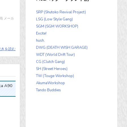
SRP (Shutoko Revival Project)
ス車両 メーカ
LSG (Low Style Gang)
SGM (SGM WORKSHOP)
Excite!
hush.
DWG (DEATH WISH GARAGE)
続きを読む
WDT (World Drift Tour)
CG (Clutch Gang)
SH (Street Heroes)
TW (Touge Workshop)
AkumaWorkshop
a A90
Tando Buddies