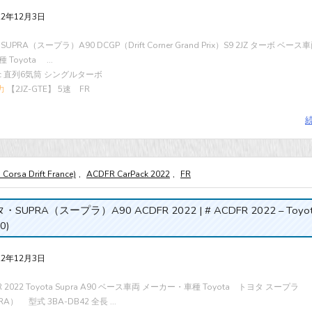
22年12月3日
SUPRA（スープラ）A90 DCGP（Drift Corner Grand Prix）S9 2JZ ターボ ベー
Toyota ...
cc 直列6気筒 シングルターボ
力
【2JZ-GTE】 5速 FR
Corsa Drift France)
,
ACDFR CarPack 2022
,
FR
SUPRA（スープラ）A90 ACDFR 2022 | # ACDFR 2022 – Toyot
.0)
22年12月3日
R 2022 Toyota Supra A90 ベース車両 メーカー・車種 Toyota トヨタ スープラ
RA） 型式 3BA-DB42 全長 ...