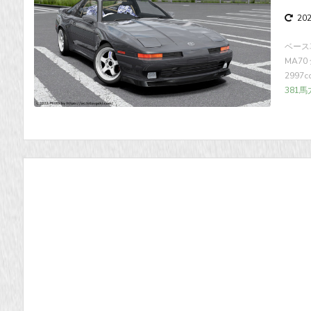
20
ベース車
MA70 
2997
381馬