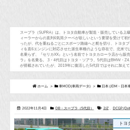
スープラ（SUPRA）は、トヨタ自動車が製造・販売している上
ィーラーからの直列6気筒クーペが欲しいという要望を受けて初
ったが、代を重ねるごとにスポーツ路線へと舵を切り、トヨタブ
ィを直6エンジンに対応させた派生車種のような存在で、北米で
名乗らず、『セリカXX』という名前でトヨタカローラ店から販売
ラ』を名乗る。 3・4代目はトヨタ・ソアラ、5代目はBMW・Z
が搭載されていたが、2019年に復活した5代目ではそれに加え
ホーム
>
車MOD(車両データ)
>
日本 (JDM・日本車
2022年11月4日
DB・スープラ（5代目）
2JZ
,
DCGP (Drif
トヨタ