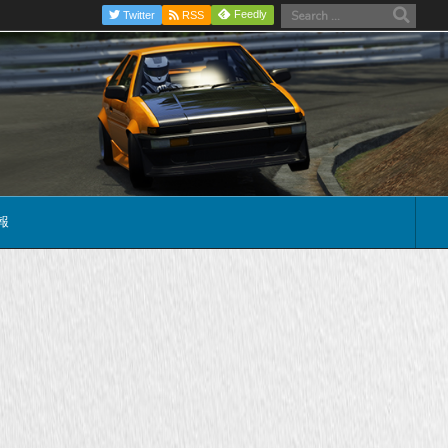
Feedly
Twitter
RSS
報