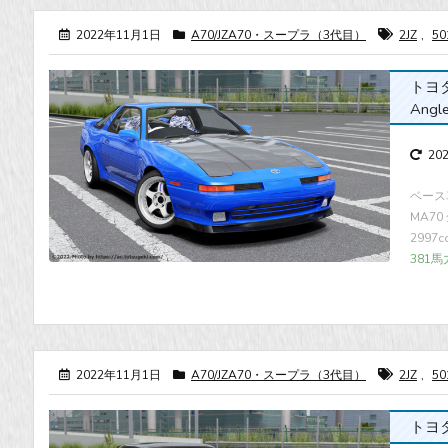
2022年11月1日
A70/JZA70・スープラ（3代目）
2JZ
,
50
トヨタ・
Angl
20
ベース車
MA70 
2997
381馬
2022年11月1日
A70/JZA70・スープラ（3代目）
2JZ
,
50
トヨタ・