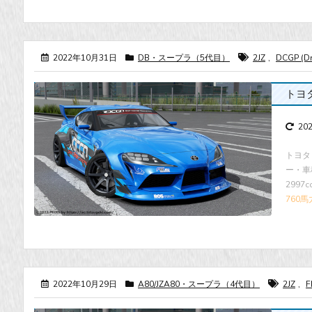
2022年10月31日
DB・スープラ（5代目）
2JZ
,
DCGP (Dri
トヨタ
20
トヨタ 
ー・車種 
2997
760馬
2022年10月29日
A80/JZA80・スープラ（4代目）
2JZ
,
F