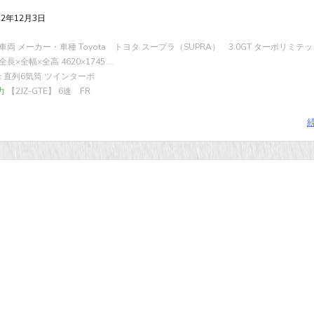
22年12月3日
両 メーカー・車種 Toyota トヨタ スープラ（SUPRA） 3.0GT ターボリミテッド
全長×全幅×全高 4620×1745 ...
cc 直列6気筒 ツインターボ
力
【2JZ-GTE】 6速 FR