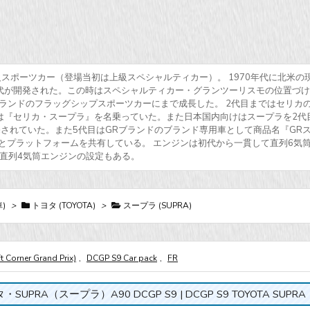
級スポーツカー（登場当初は上級スペシャルティカー）。 1970年代に北米の
代が開発された。この時はスペシャルティカー・グランツーリスモの位置づ
ランドのフラッグシップスポーツカーにまで成長した。 2代目まではセリカ
は『セリカ・スープラ』を名乗っていた。また日本国内向けはスープラを2代
されていた。また5代目はGRブランドのブランド専用車として商品名『GR
4とプラットフォームを共有している。 エンジンは初代から一貫して直列6気
て直列4気筒エンジンの設定もある。
)
>
トヨタ (TOYOTA)
>
スープラ (SUPRA)
t Corner Grand Prix)
,
DCGP S9 Car pack
,
FR
・SUPRA（スープラ）A90 DCGP S9 | DCGP S9 TOYOTA SUPRA