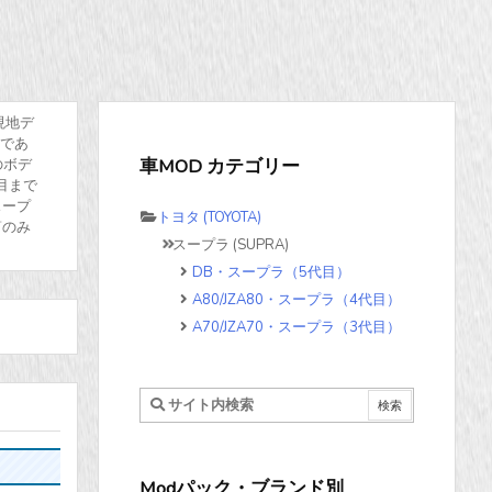
現地デ
けであ
車MOD カテゴリー
のボデ
目まで
スープ
トヨタ (TOYOTA)
筒のみ
スープラ (SUPRA)
DB・スープラ（5代目）
A80/JZA80・スープラ（4代目）
A70/JZA70・スープラ（3代目）
Modパック・ブランド別