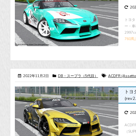
20
トヨタ 
ー・車種 
2997
760馬
2022年11月2日
DB・スープラ（5代目）
ACDFR (Assetto 
トヨタ・
(rev2
20
ACDF
（SUP