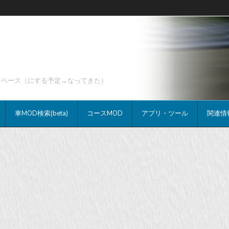
データベース（にする予定→なってきた）
車MOD検索(beta)
コースMOD
アプリ・ツール
関連情