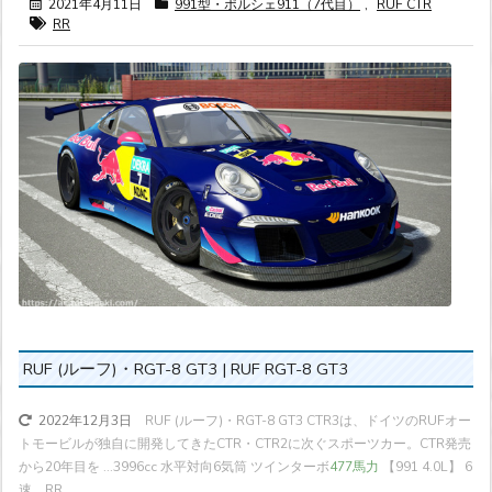
2021年4月11日
991型・ポルシェ911（7代目）
,
RUF CTR
RR
RUF (ルーフ)・RGT-8 GT3 | RUF RGT-8 GT3
RUF (ルーフ)・RGT-8 GT3 CTR3は、ドイツのRUFオー
2022年12月3日
トモービルが独自に開発してきたCTR・CTR2に次ぐスポーツカー。CTR発売
から20年目を ...
3996cc 水平対向6気筒 ツインターボ
477馬力
【991 4.0L】 6
速 RR