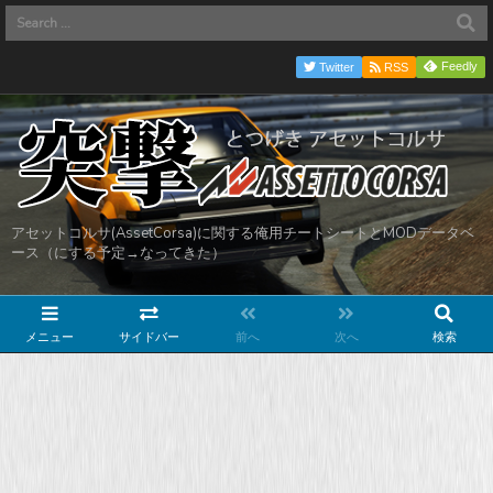
Feedly
Twitter
RSS
アセットコルサ(AssetCorsa)に関する俺用チートシートとMODデータベ
ース（にする予定→なってきた）
メニュー
サイドバー
前へ
次へ
検索