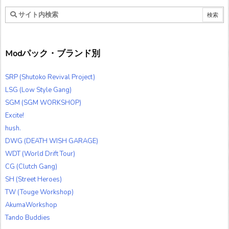
Modパック・ブランド別
SRP (Shutoko Revival Project)
LSG (Low Style Gang)
SGM (SGM WORKSHOP)
Excite!
hush.
DWG (DEATH WISH GARAGE)
WDT (World Drift Tour)
CG (Clutch Gang)
SH (Street Heroes)
TW (Touge Workshop)
AkumaWorkshop
Tando Buddies