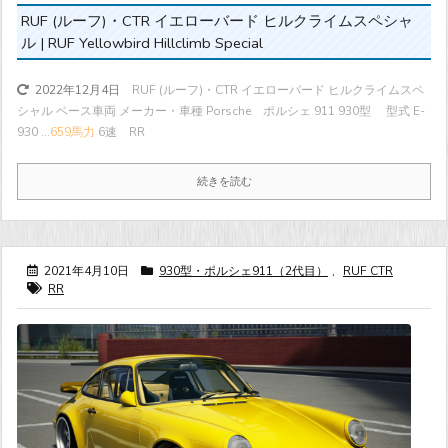
RUF (ルーフ)・CTR イエローバード ヒルクライムスペシャ
ル | RUF Yellowbird Hillclimb Special
RUF (ルーフ)・CTR イエローバード ヒルクライムスペ
2022年12月4日
シャル ベース車両 メーカー・車種 Porsche ポルシェ 911 930型 型式 E-
930 ...
659馬力
6速 RR
続きを読む
2021年4月10日
930型・ポルシェ911（2代目）
,
RUF CTR
RR