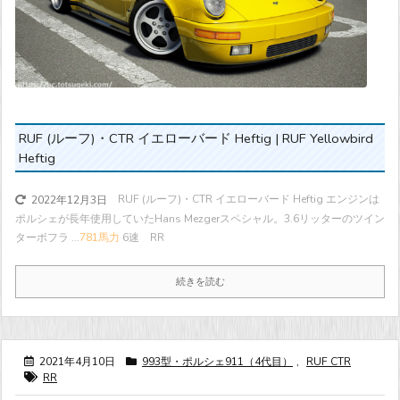
RUF (ルーフ)・CTR イエローバード Heftig | RUF Yellowbird
Heftig
RUF (ルーフ)・CTR イエローバード Heftig エンジンは
2022年12月3日
ポルシェが長年使用していたHans Mezgerスペシャル。3.6リッターのツイン
ターボフラ ...
781馬力
6速 RR
続きを読む
2021年4月10日
993型・ポルシェ911（4代目）
,
RUF CTR
RR