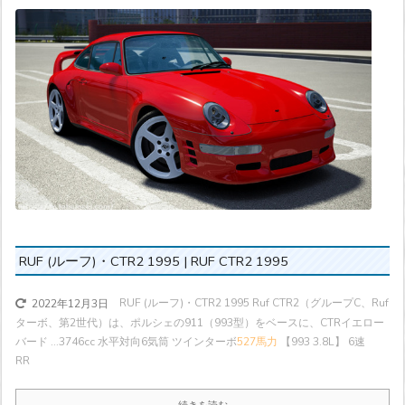
RUF (ルーフ)・CTR2 1995 | RUF CTR2 1995
RUF (ルーフ)・CTR2 1995 Ruf CTR2（グループC、Ruf
2022年12月3日
ターボ、第2世代）は、ポルシェの911（993型）をベースに、CTRイエロー
バード ...
3746cc 水平対向6気筒 ツインターボ
527馬力
【993 3.8L】 6速
RR