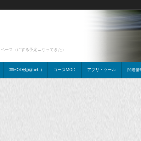
データベース（にする予定→なってきた）
車MOD検索(beta)
コースMOD
アプリ・ツール
関連情