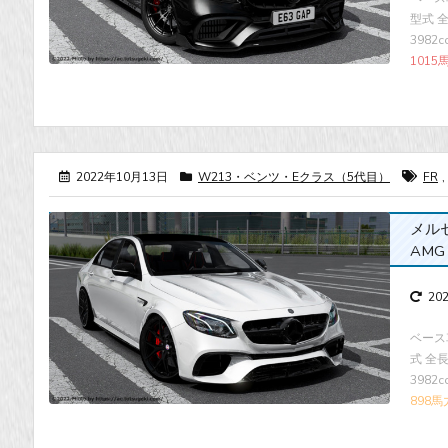
型式 全長
3982
1015
2022年10月13日
W213・ベンツ・Eクラス（5代目）
FR
,
メルセデ
AMG 
20
ベース車
式 全長×
3982
898馬