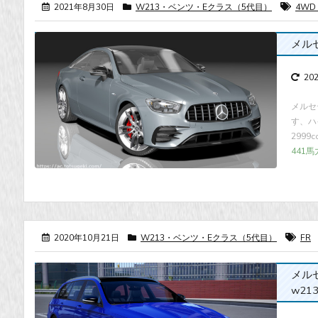
2021年8月30日
W213・ベンツ・Eクラス（5代目）
4WD
メルセデ
20
メルセ
す、ハ
2999
441馬
2020年10月21日
W213・ベンツ・Eクラス（5代目）
FR
メルセデ
w213