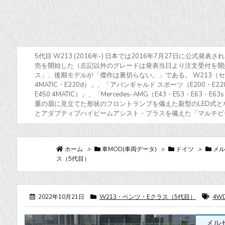
5代目 W213 (2016年-) 日本では2016年7月27日に公式
売を開始した（左記以外のグレードは発表当日より注文受付を開始
ス」、後期モデルが「傑作は裏切らない。」である。 W213（セダ
4MATIC・E220d）」、「アバンギャルド スポーツ（E200・E220
E450 4MATIC）」、「Mercedes-AMG（E43・E53
重の眉に見立てた形状のフロントランプを備えた新型のLED式
とアダプティブハイビームアシスト・プラスを備えた「マルチビ
ホーム
>
車MOD(車両データ)
>
ドイツ
>
メル
ス（5代目）
2022年10月21日
W213・ベンツ・Eクラス（5代目）
4W
メルセデ