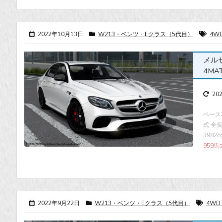
2022年10月13日
W213・ベンツ・Eクラス（5代目）
4W
メルセデ
4MATI
20
ベース車
式 全長×
3982
959馬
2022年9月22日
W213・ベンツ・Eクラス（5代目）
4WD