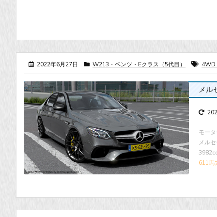
2022年6月27日
W213・ベンツ・Eクラス（5代目）
4WD
メルセデ
20
モータ
メルセ
3982
611馬