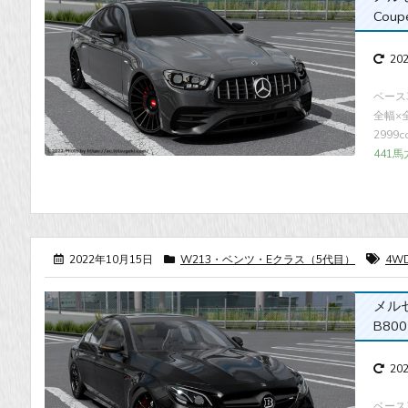
Coup
20
ベース車
全幅×全高
2999
441馬
2022年10月15日
W213・ベンツ・Eクラス（5代目）
4W
メルセデ
B800
20
ベース車