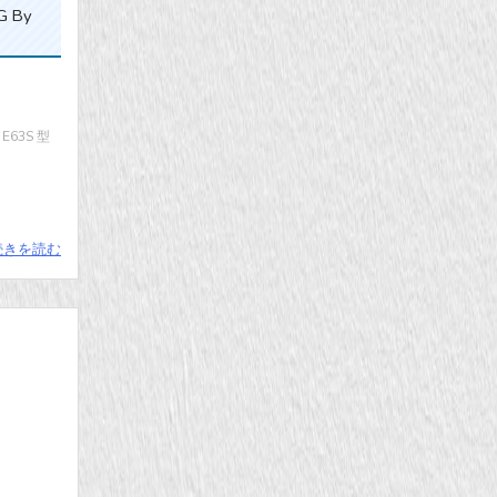
G By
63S 型
続きを読む