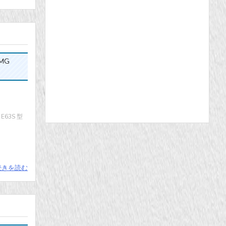
AMG
63S 型
続きを読む