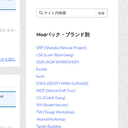
型式 全長×
Modパック・ブランド別
SRP (Shutoko Revival Project)
LSG (Low Style Gang)
続きを読む
SGM (SGM WORKSHOP)
Excite!
hush.
DWG (DEATH WISH GARAGE)
WDT (World Drift Tour)
us
CG (Clutch Gang)
SH (Street Heroes)
TW (Touge Workshop)
AkumaWorkshop
Tando Buddies
マチック+