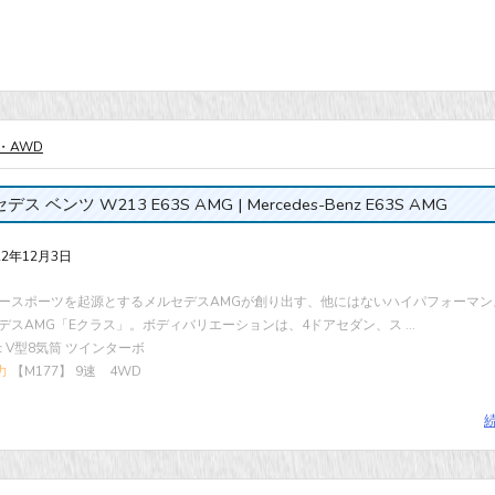
・AWD
ス ベンツ W213 E63S AMG | Mercedes-Benz E63S AMG
22年12月3日
ースポーツを起源とするメルセデスAMGが創り出す、他にはないハイパフォーマン
デスAMG「Eクラス」。ボディバリエーションは、4ドアセダン、ス ...
cc V型8気筒 ツインターボ
力
【M177】 9速 4WD