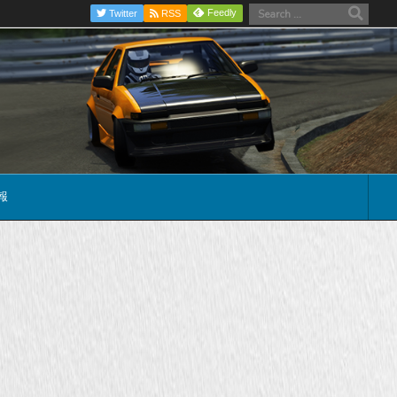
Feedly
Twitter
RSS
報