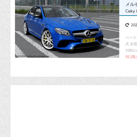
メルセデ
Ceky
20
ベース車
式 全長×
3982
912馬