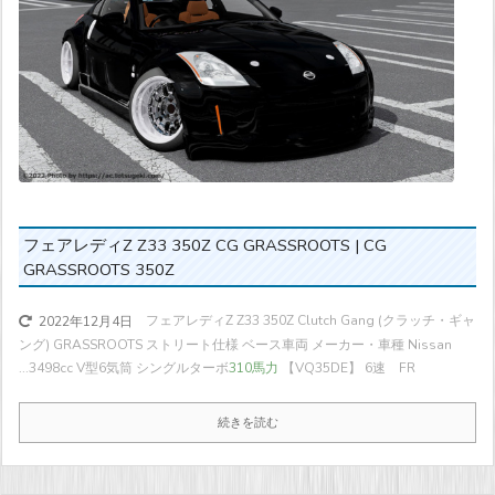
フェアレディZ Z33 350Z CG GRASSROOTS | CG
GRASSROOTS 350Z
フェアレディZ Z33 350Z Clutch Gang (クラッチ・ギャ
2022年12月4日
ング) GRASSROOTS ストリート仕様 ベース車両 メーカー・車種 Nissan
...
3498cc V型6気筒 シングルターボ
310馬力
【VQ35DE】 6速 FR
続きを読む