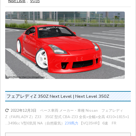
Next Level
,
VQ35
フェアレディZ 350Z Next Level | Next Level 350Z
ベース車両 メーカー・車種 Nissan フェアレディ
2022年12月3日
Z（FAIRLADY Z）Z33 350Z 型式 CBA-Z33 全長×全幅×全高 4310×1815×1
...
3498cc V型6気筒 NA（自然吸気）
239馬力
【VQ35HR】 6速 FR