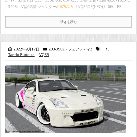
Z（FAIRLADY Z）Z33 350Z 型式 CBA-Z33 全長×全幅×全高 4310×1815×1
...
3498cc V型6気筒 ツインターボ
675馬力
【VQ35DE(NEO)】 6速 FR
続きを読む
2022年9月17日
Z33/350Z・フェアレディZ
FR
,
Tando Buddies
,
VQ35