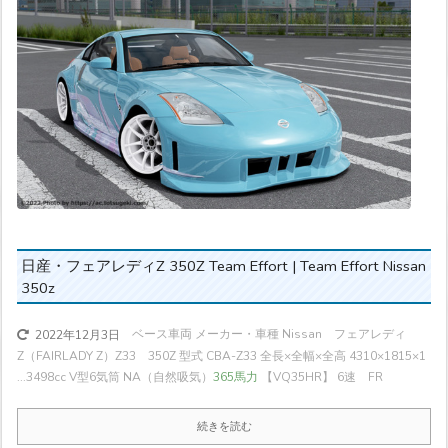
日産・フェアレディZ 350Z Team Effort | Team Effort Nissan
350z
ベース車両 メーカー・車種 Nissan フェアレディ
2022年12月3日
Z（FAIRLADY Z）Z33 350Z 型式 CBA-Z33 全長×全幅×全高 4310×1815×1
...
3498cc V型6気筒 NA（自然吸気）
365馬力
【VQ35HR】 6速 FR
続きを読む