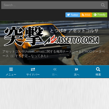
Feedly
Twitter
RSS
アセットコルサ(AssetCorsa)に関する俺用チートシートとMODデータベ
ース（にする予定→なってきた）
メニュー
サイドバー
前へ
次へ
検索