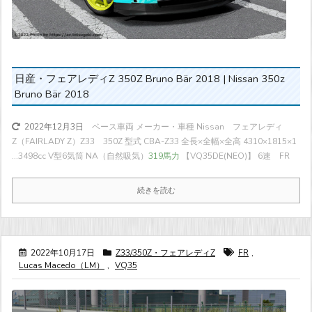
日産・フェアレディZ 350Z Bruno Bär 2018 | Nissan 350z
Bruno Bär 2018
ベース車両 メーカー・車種 Nissan フェアレディ
2022年12月3日
Z（FAIRLADY Z）Z33 350Z 型式 CBA-Z33 全長×全幅×全高 4310×1815×1
...
3498cc V型6気筒 NA（自然吸気）
319馬力
【VQ35DE(NEO)】 6速 FR
続きを読む
2022年10月17日
Z33/350Z・フェアレディZ
FR
,
Lucas Macedo（LM）
,
VQ35