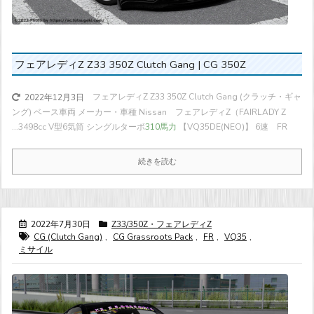
フェアレディZ Z33 350Z Clutch Gang | CG 350Z
フェアレディZ Z33 350Z Clutch Gang (クラッチ・ギャ
2022年12月3日
ング) ベース車両 メーカー・車種 Nissan フェアレディZ（FAIRLADY Z
...
3498cc V型6気筒 シングルターボ
310馬力
【VQ35DE(NEO)】 6速 FR
続きを読む
2022年7月30日
Z33/350Z・フェアレディZ
CG (Clutch Gang)
,
CG Grassroots Pack
,
FR
,
VQ35
,
ミサイル