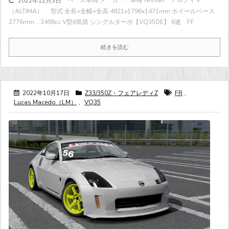
2022年12月3日
（ALTIMA） 型式 全長×全幅×全高 4821x1796x1471mm ホイールベース
2776mm ...
3498cc V型6気筒 シングルターボ
【VQ35DE】 6速 FF
続きを読む
2022年10月17日
Z33/350Z・フェアレディZ
FR
,
Lucas Macedo（LM）
,
VQ35