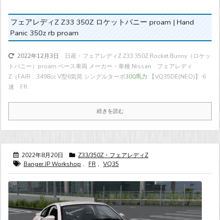
フェアレディZ Z33 350Z ロケットバニー proam | Hand
Panic 350z rb proam
日産・フェアレディZ Z33 350Z Rocket Bunny（ロケッ
2022年12月3日
トバニー）proam ベース車両 メーカー・車種 Nissan フェアレディ
Z（FAIR ...
3498cc V型6気筒 シングルターボ
300馬力
【VQ35DE(NEO)】 6
速 FR
続きを読む
2022年8月20日
Z33/350Z・フェアレディZ
Banger JP Workshop
,
FR
,
VQ35