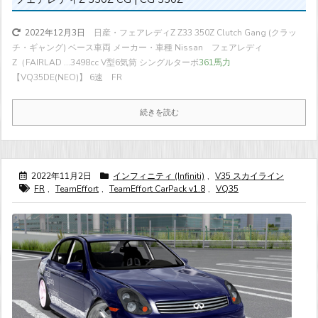
日産・フェアレディZ Z33 350Z Clutch Gang (クラッ
2022年12月3日
チ・ギャング) ベース車両 メーカー・車種 Nissan フェアレディ
Z（FAIRLAD ...
3498cc V型6気筒 シングルターボ
361馬力
【VQ35DE(NEO)】 6速 FR
続きを読む
2022年11月2日
インフィニティ (Infiniti)
,
V35 スカイライン
FR
,
TeamEffort
,
TeamEffort CarPack v1.8
,
VQ35