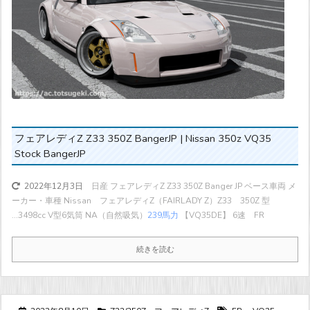
フェアレディZ Z33 350Z BangerJP | Nissan 350z VQ35
Stock BangerJP
日産 フェアレディZ Z33 350Z Banger JP ベース車両 メ
2022年12月3日
ーカー・車種 Nissan フェアレディZ（FAIRLADY Z）Z33 350Z 型
...
3498cc V型6気筒 NA（自然吸気）
239馬力
【VQ35DE】 6速 FR
続きを読む