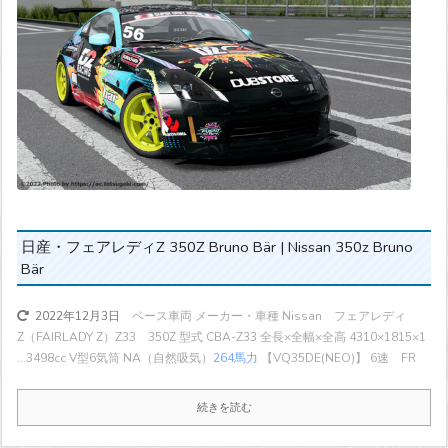
日産・フェアレディZ 350Z Bruno Bär | Nissan 350z Bruno
Bär
ベース車両 メーカー・車種 Nissan フェアレディ
2022年12月3日
Z（FAIRLADY Z）Z33 350Z 型式 CBA-Z33 全長×全幅×全高 4310×1815×1
...
3498cc V型6気筒 NA（自然吸気）
264馬力
【VQ35DE(NEO)】 6速 FR
続きを読む