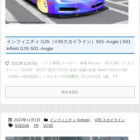
インフィニティ G35（V35スカイライン）501-Angle | 501
Infiniti G35 501-Angle
ベース車両 メーカー・車種 Nissan SKYLINE（スカイ
2022年12月3日
ライン）CPV35 350GT 型式 CPV35 全長×全幅×全高 4640×1815×1395
...
3498cc V型6気筒 シングルターボ
376馬力
【VQ35DE】 6速 FR
続きを読む
2022年11月1日
インフィニティ (Infiniti)
,
V35 スカイライン
501Drift
,
FR
,
VQ35