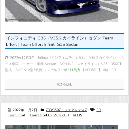
インフィニティ G35（V35スカイライン）セダン Team
Effort | Team Effort Infiniti G35 Sedan
Infiniti（インフィニティ）G35（V35スカイライン） ベ
2022年12月3日
ース車両 メーカー・車種 Nissan SKYLINE（スカイライン）V35 350GT
型式 ...
3498cc V型6気筒 シングルターボ
311馬力
【VQ35DE】 6速 FR
続きを読む
2022年11月2日
Z33/350Z・フェアレディZ
FR
,
TeamEffort
,
TeamEffort CarPack v1.8
,
VQ35