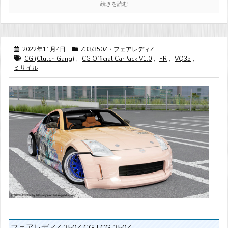
続きを読む
2022年11月4日
Z33/350Z・フェアレディZ
CG (Clutch Gang)
,
CG Official CarPack V1.0
,
FR
,
VQ35
,
ミサイル
フェアレディZ 350Z CG | CG 350Z