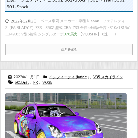
501-Stock
ベース車両 メーカー・車種 Nissan フェアレディ
2022年12月3日
Z（FAIRLADY Z）Z33 350Z 型式 CBA-Z33 全長×全幅×全高 4310×1815×1
...
3498cc V型6気筒 シングルターボ
376馬力
【VQ35HR】 6速 FR
続きを読む
2022年11月1日
インフィニティ (Infiniti)
,
V35 スカイライン
501Drift
,
FR
,
VQ35