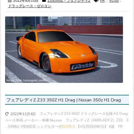
2022年8月10日
Z33/350Z・フェアレディZ
FR
,
VQ35
,
ドラッグレース・ゼロヨン
フェアレディZ Z33 350Z H1 Drag | Nissan 350z H1 Drag
フェアレディZ Z33 350Z ドラッグレース仕様 H1 Drag
2022年12月4日
ベース車両 メーカー・車種 Nissan フェアレディZ（FAIRLADY Z）Z33 3
...
3498cc V型6気筒 シングルターボ
529馬力
【VQ35DE(NEO)】 6速 FR