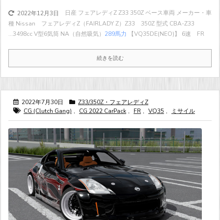
日産 フェアレディZ Z33 350Z ベース車両 メーカー・車
2022年12月3日
種 Nissan フェアレディZ（FAIRLADY Z）Z33 350Z 型式 CBA-Z33
...
3498cc V型6気筒 NA（自然吸気）
289馬力
【VQ35DE(NEO)】 6速 FR
続きを読む
2022年7月30日
Z33/350Z・フェアレディZ
CG (Clutch Gang)
,
CG 2022 CarPack
,
FR
,
VQ35
,
ミサイル