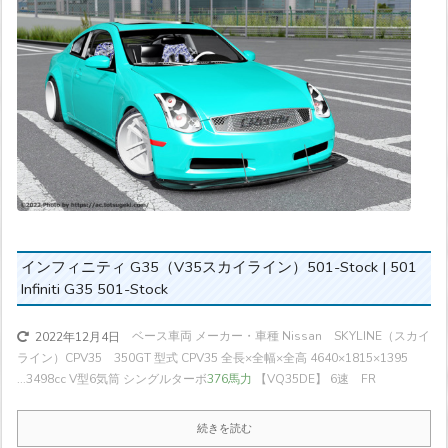
インフィニティ G35（V35スカイライン）501-Stock | 501
Infiniti G35 501-Stock
ベース車両 メーカー・車種 Nissan SKYLINE（スカイ
2022年12月4日
ライン）CPV35 350GT 型式 CPV35 全長×全幅×全高 4640×1815×1395
...
3498cc V型6気筒 シングルターボ
376馬力
【VQ35DE】 6速 FR
続きを読む