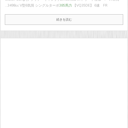
...
3498cc V型6気筒 シングルターボ
385馬力
【VQ35DE】 6速 FR
続きを読む