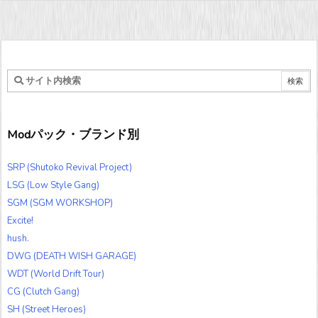
Modパック・ブランド別
SRP (Shutoko Revival Project)
LSG (Low Style Gang)
SGM (SGM WORKSHOP)
Excite!
hush.
DWG (DEATH WISH GARAGE)
WDT (World Drift Tour)
CG (Clutch Gang)
SH (Street Heroes)