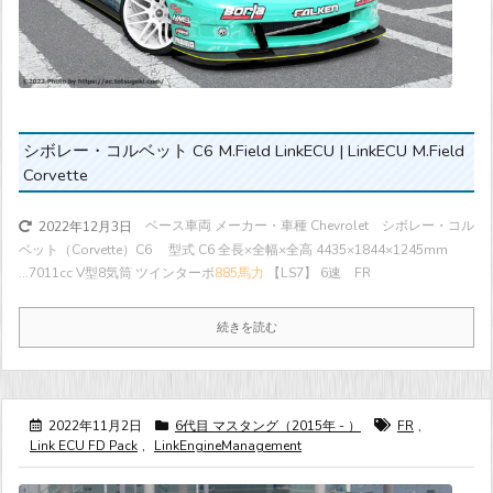
シボレー・コルベット C6 M.Field LinkECU | LinkECU M.Field
Corvette
ベース車両 メーカー・車種 Chevrolet シボレー・コル
2022年12月3日
ベット（Corvette）C6 型式 C6 全長×全幅×全高 4435×1844×1245mm
...
7011cc V型8気筒 ツインターボ
885馬力
【LS7】 6速 FR
続きを読む
2022年11月2日
6代目 マスタング（2015年 - ）
FR
,
Link ECU FD Pack
,
LinkEngineManagement