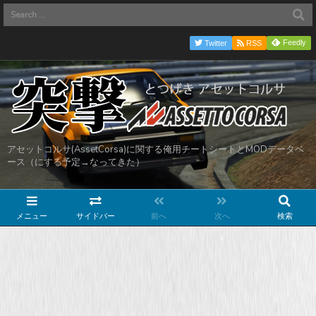
Feedly
Twitter
RSS
アセットコルサ(AssetCorsa)に関する俺用チートシートとMODデータベ
ース（にする予定→なってきた）
メニュー
サイドバー
前へ
次へ
検索