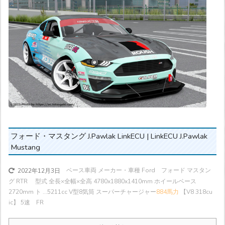
フォード・マスタング J.Pawlak LinkECU | LinkECU J.Pawlak
Mustang
ベース車両 メーカー・車種 Ford フォード マスタン
2022年12月3日
グ RTR 型式 全長×全幅×全高 4780x1880x1410mm ホイールベース
2720mm ト ...
5211cc V型8気筒 スーパーチャージャー
884馬力
【V8 318cu
ic】 5速 FR