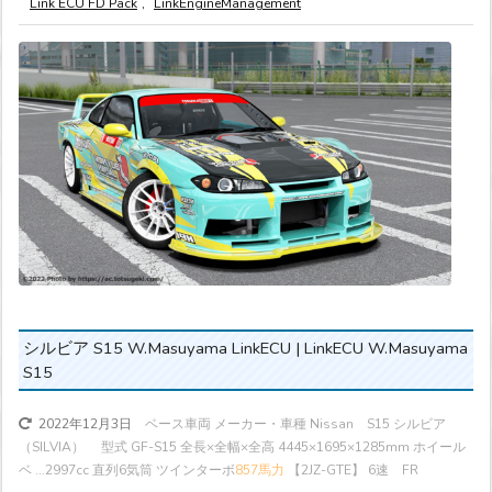
Link ECU FD Pack
,
LinkEngineManagement
シルビア S15 W.Masuyama LinkECU | LinkECU W.Masuyama
S15
ベース車両 メーカー・車種 Nissan S15 シルビア
2022年12月3日
（SILVIA） 型式 GF-S15 全長×全幅×全高 4445×1695×1285mm ホイール
ベ ...
2997cc 直列6気筒 ツインターボ
857馬力
【2JZ-GTE】 6速 FR