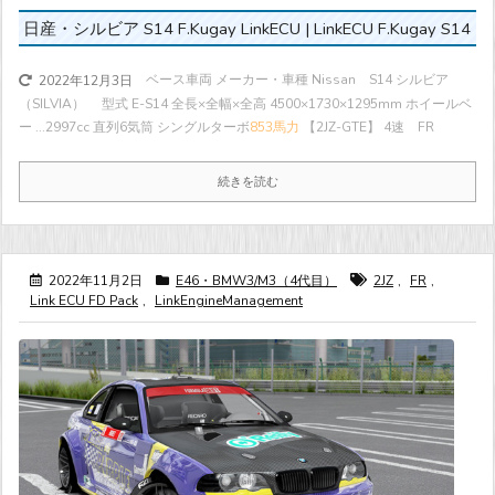
日産・シルビア S14 F.Kugay LinkECU | LinkECU F.Kugay S14
ベース車両 メーカー・車種 Nissan S14 シルビア
2022年12月3日
（SILVIA） 型式 E-S14 全長×全幅×全高 4500×1730×1295mm ホイールベ
ー ...
2997cc 直列6気筒 シングルターボ
853馬力
【2JZ-GTE】 4速 FR
続きを読む
2022年11月2日
E46・BMW3/M3（4代目）
2JZ
,
FR
,
Link ECU FD Pack
,
LinkEngineManagement