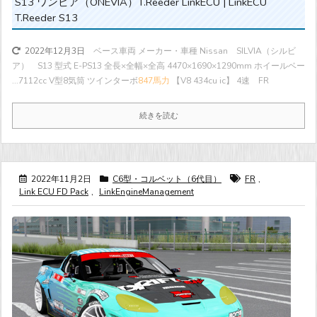
S13 ワンビア（ONEVIA）T.Reeder LinkECU | LinkECU
T.Reeder S13
ベース車両 メーカー・車種 Nissan SILVIA（シルビ
2022年12月3日
ア） S13 型式 E-PS13 全長×全幅×全高 4470×1690×1290mm ホイールベー
...
7112cc V型8気筒 ツインターボ
847馬力
【V8 434cu ic】 4速 FR
続きを読む
2022年11月2日
C6型・コルベット（6代目）
FR
,
Link ECU FD Pack
,
LinkEngineManagement