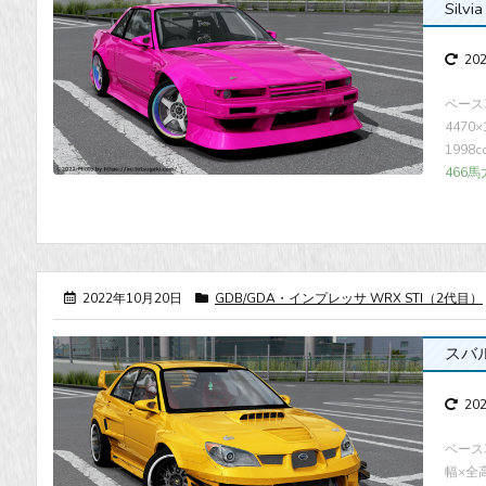
Silvi
20
ベース車
4470
1998
466馬
2022年10月20日
GDB/GDA・インプレッサ WRX STI（2代目）
スバル・
20
ベース車
幅×全高 