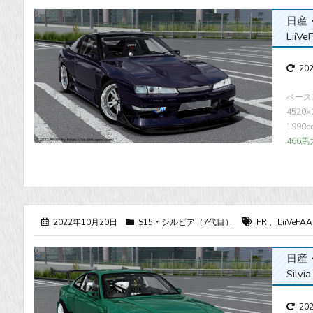
日産・S
LiiVe
20
ベース車
4520
1998
466馬
2022年10月20日
S15・シルビア（7代目）
FR
,
LiiVeFA
日産・シ
Silvi
20