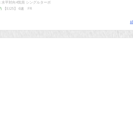
cc 水平対向4気筒 シングルターボ
力
【EJ25】 6速 FR