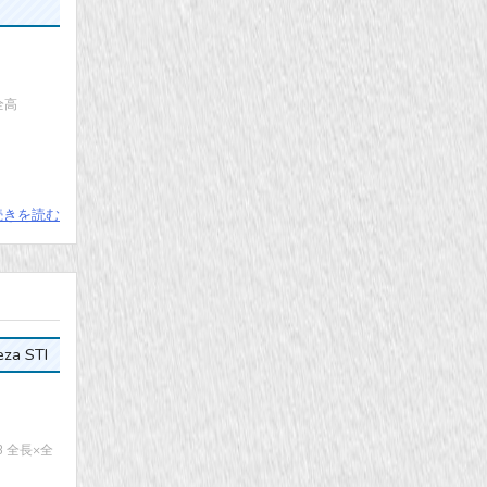
全高
続きを読む
za STI
B 全長×全