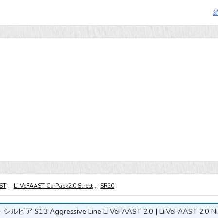
AST
,
LiiVeFAAST CarPack2.0 Street
,
SR20
ルビア S13 Aggressive Line LiiVeFAAST 2.0 | LiiVeFAAST 2.0 Ni