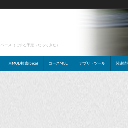
データベース（にする予定→なってきた）
車MOD検索(beta)
コースMOD
アプリ・ツール
関連情