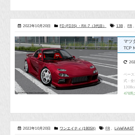
2022年10月20日
FD (FD3S) ・RX-7（3代目）
13B
,
FR
,
マツダ・
TCP 
20
ベース
式 - 全
130
478馬
2022年10月20日
ワンエイティ (180SX)
FR
,
LiiVeFAAST