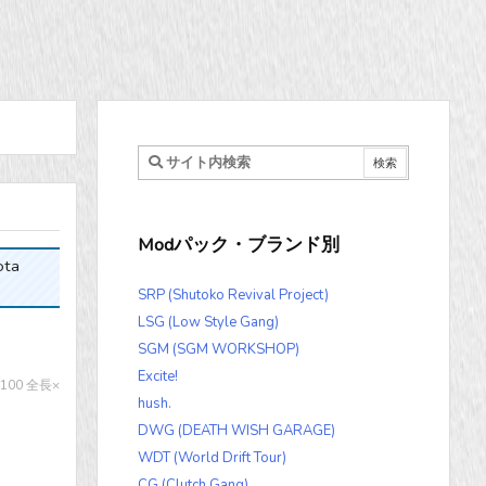
Modパック・ブランド別
ota
SRP (Shutoko Revival Project)
LSG (Low Style Gang)
SGM (SGM WORKSHOP)
Excite!
100 全長×
hush.
DWG (DEATH WISH GARAGE)
WDT (World Drift Tour)
CG (Clutch Gang)