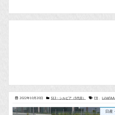
2022年10月20日
S13・シルビア（5代目）
FR
,
LiiVeFA
日産・シ