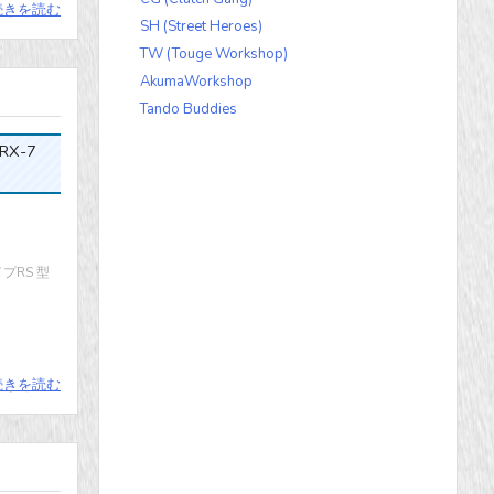
続きを読む
SH (Street Heroes)
TW (Touge Workshop)
AkumaWorkshop
Tando Buddies
 RX-7
プRS 型
続きを読む