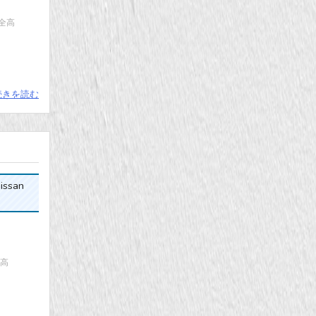
×全高
続きを読む
issan
全高