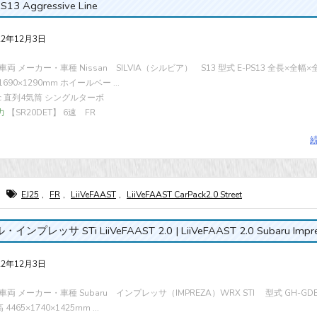
a S13 Aggressive Line
22年12月3日
両 メーカー・車種 Nissan SILVIA（シルビア） S13 型式 E-PS13 全長×全幅×
×1690×1290mm ホイールベー ...
cc 直列4気筒 シングルターボ
力
【SR20DET】 6速 FR
EJ25
,
FR
,
LiiVeFAAST
,
LiiVeFAAST CarPack2.0 Street
インプレッサ STi LiiVeFAAST 2.0 | LiiVeFAAST 2.0 Subaru Impre
22年12月3日
両 メーカー・車種 Subaru インプレッサ（IMPREZA）WRX STI 型式 GH-GD
4465×1740×1425mm ...