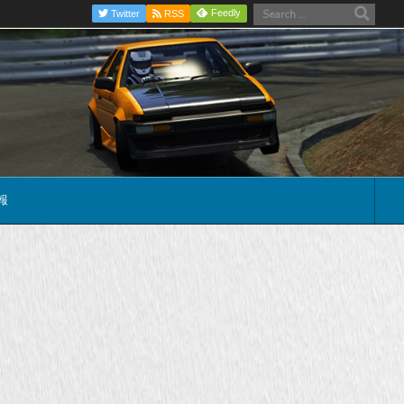
Feedly
Twitter
RSS
報