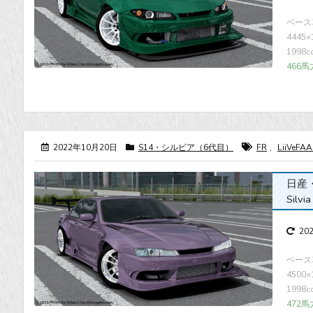
ベース車
4445×
1998
466馬
2022年10月20日
S14・シルビア（6代目）
FR
,
LiiVeFA
日産・シ
Silvi
20
ベース車
4500
1998
472馬