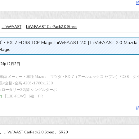
LiiVeFAAST
,
LiiVeFAAST CarPack2.0 Street
RX-7 FD3S TCP Magic LiiVeFAAST 2.0 | LiiVeFAAST 2.0 Mazda
Magic
22年12月3日
車両 メーカー・車種 Mazda マツダ・RX-7（アールエックス セブン）FD3S タイ
長×全幅×全高 4285x1760x1230 ...
8cc ロータリー2気筒 シングルターボ
力
【13B-REW】 6速 FR
,
LiiVeFAAST CarPack2.0 Street
,
SR20