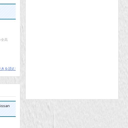
|
×全高
続きを読む
issan