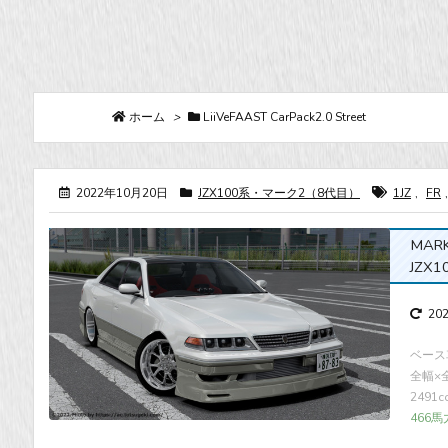
ホーム
>
LiiVeFAAST CarPack2.0 Street
2022年10月20日
JZX100系・マーク2（8代目）
1JZ
,
FR
,
MARK
JZX10
20
ベース車
全幅×全高
2491
466馬