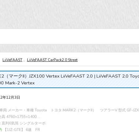
LiiVeFAAST
,
LiiVeFAAST CarPack2.0 Street
2（マークII）JZX100 Vertex LiiVeFAAST 2.0 | LiiVeFAAST 2.0 Toy
0 Mark-2 Vertex
22年12月3日
両 メーカー・車種 Toyota トヨタ MARK2（マークII） ツアラーV 型式 GF-JZX
 4760×1755×1400 ...
cc 直列6気筒 シングルターボ
力
【1JZ-GTE】 6速 FR