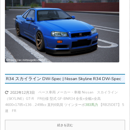
R34 スカイライン DW-Spec | Nissan Skyline R34 DW-Spec
ベース車両 メーカー・車種 Nissan スカイライン
2022年12月3日
（SKYLINE）GT-R FR仕様 型式 GF-BNR34 全長×全幅×全高
4600×1785×136 ...
2498cc 直列6気筒 ツインターボ
383馬力
【RB25DET】 5
速 FR
続きを読む