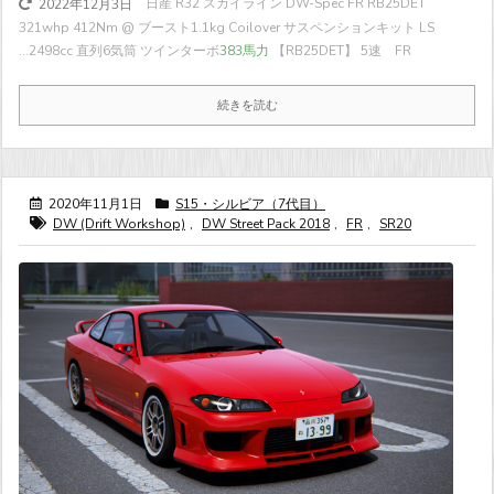
日産 R32 スカイライン DW-Spec FR RB25DET
2022年12月3日
321whp 412Nm @ ブースト1.1kg Coilover サスペンションキット LS
...
2498cc 直列6気筒 ツインターボ
383馬力
【RB25DET】 5速 FR
続きを読む
2020年11月1日
S15・シルビア（7代目）
DW (Drift Workshop)
,
DW Street Pack 2018
,
FR
,
SR20