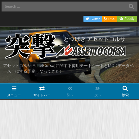
Feedly
Twitter
RSS
アセットコルサ(AssetCorsa)に関する俺用チートシートとMODデータベ
ース（にする予定→なってきた）
メニュー
サイドバー
前へ
次へ
検索