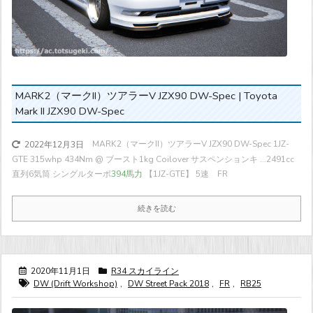
MARK2（マークII）ツアラーV JZX90 DW-Spec | Toyota
Mark II JZX90 DW-Spec
MARK2（マークII）ツアラーV JZX90 DW-Spec 1JZ-
2022年12月3日
GTE 315whp 434Nm @ ブースト1kg Coilover サスペンションキ ...
2491cc
直列6気筒 シングルターボ
394馬力
【1JZ-GTE】 5速 FR
続きを読む
2020年11月1日
R34 スカイライン
DW (Drift Workshop)
,
DW Street Pack 2018
,
FR
,
RB25