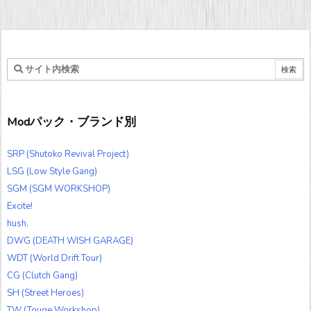
Modパック・ブランド別
SRP (Shutoko Revival Project)
LSG (Low Style Gang)
SGM (SGM WORKSHOP)
Excite!
hush.
DWG (DEATH WISH GARAGE)
WDT (World Drift Tour)
CG (Clutch Gang)
SH (Street Heroes)
TW (Touge Workshop)