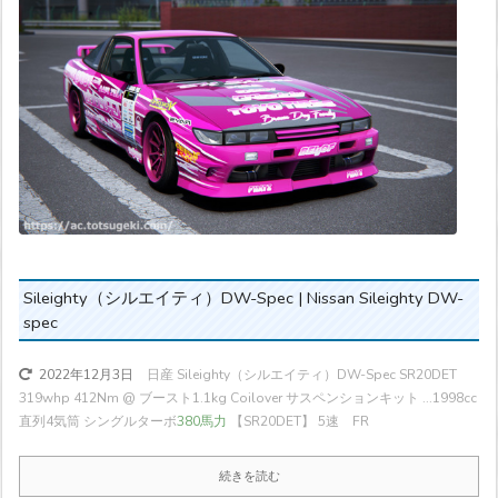
Sileighty（シルエイティ）DW-Spec | Nissan Sileighty DW-
spec
日産 Sileighty（シルエイティ）DW-Spec SR20DET
2022年12月3日
319whp 412Nm @ ブースト1.1kg Coilover サスペンションキット ...
1998cc
直列4気筒 シングルターボ
380馬力
【SR20DET】 5速 FR
続きを読む