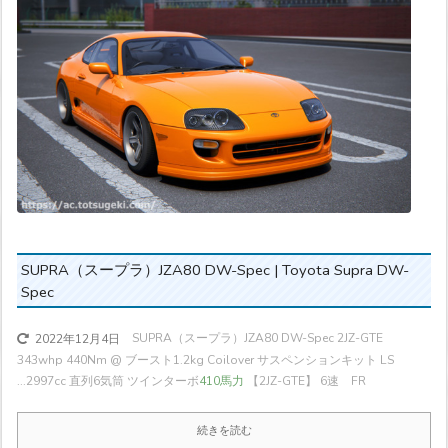
SUPRA（スープラ）JZA80 DW-Spec | Toyota Supra DW-
Spec
SUPRA（スープラ）JZA80 DW-Spec 2JZ-GTE
2022年12月4日
343whp 440Nm @ ブースト1.2kg Coilover サスペンションキット LS
...
2997cc 直列6気筒 ツインターボ
410馬力
【2JZ-GTE】 6速 FR
続きを読む