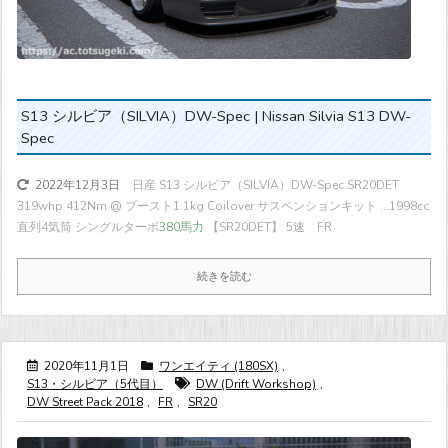
S13 シルビア（SILVIA）DW-Spec | Nissan Silvia S13 DW-
Spec
日産 S13 シルビア（SILVIA）DW-Spec SR20DET
2022年12月3日
319whp 412Nm @ ブースト1.1kg Coilover サスペンションキット ...
1998cc
直列4気筒 シングルターボ
380馬力
【SR20DET】 5速 FR
続きを読む
2020年11月1日
ワンエイティ (180SX)
,
S13・シルビア（5代目）
DW (Drift Workshop)
,
DW Street Pack 2018
,
FR
,
SR20