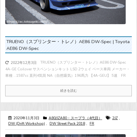
TRUENO（スプリンター・トレノ）AE86 DW-Spec | Toyota
AE86 DW-Spec
TRUENO（スプリンター・トレノ）AE86 DW-Spec
2022年12月3日
4A-GE Coilover サスペンションキット LSD 2ウェイ ベース車両 メーカー・
車種 ...
1587cc 直列4気筒 NA（自然吸気）
196馬力
【4A-GEU】 5速 FR
続きを読む
2020年11月3日
A80/JZA80・スープラ（4代目）
2JZ
,
DW (Drift Workshop)
,
DW Street Pack 2018
,
FR