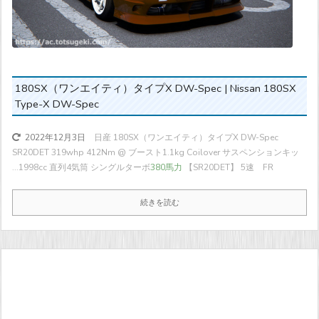
180SX（ワンエイティ）タイプX DW-Spec | Nissan 180SX
Type-X DW-Spec
日産 180SX（ワンエイティ）タイプX DW-Spec
2022年12月3日
SR20DET 319whp 412Nm @ ブースト1.1kg Coilover サスペンションキッ
...
1998cc 直列4気筒 シングルターボ
380馬力
【SR20DET】 5速 FR
続きを読む