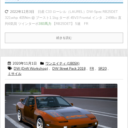
日産 C33 ローレル（LAUREL）DW-Spec RB25DET
2022年12月3日
321whp 405Nm @ ブースト1.1kg ターボ 45V3 Frontal インタ ...
2498cc 直
列6気筒 ツインターボ
383馬力
【RB25DET】 5速 FR
続きを読む
2020年11月1日
ワンエイティ (180SX)
DW (Drift Workshop)
,
DW Street Pack 2018
,
FR
,
SR20
,
ミサイル