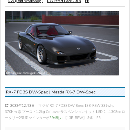
DW (Drift Workshop)
,
DW Street Pack 2018
,
FR
RX-7 FD3S DW-Spec | Mazda RX-7 DW-Spec
マツダ RX-7 FD3S DW-Spec 13B-REW 331whp
2022年12月3日
370Nm @ ブースト1.2kg Coilover サスペンションキット LSD 2 ...
1308cc ロ
ータリー2気筒 ツインターボ
394馬力
【13B-REW】 5速 FR