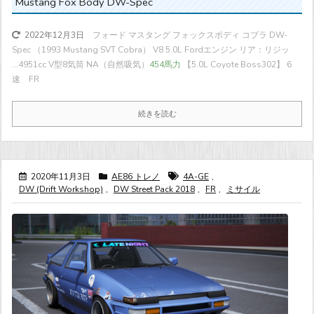
Mustang Fox Body DW-Spec
フォード マスタング フォックスボディ コブラ DW-
2022年12月3日
Spec （1993 Mustang SVT Cobra） V8 5.0L Fordエンジン リア：リジッ
...
4951cc V型8気筒 NA（自然吸気）
454馬力
【5.0L Coyote Boss302】 6
速 FR
続きを読む
2020年11月3日
AE86 トレノ
4A-GE
,
DW (Drift Workshop)
,
DW Street Pack 2018
,
FR
,
ミサイル