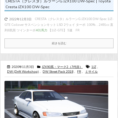
CRESTA（クレスタ）ルラーンG JZX100 DW-Spec | Toyota
Cresta JZX100 DW-Spec
CRESTA（クレスタ）ルラーンG JZX100 DW-Spec 1JZ-
2022年12月3日
GTE Coilover サスペンションキット LSD 2ウェイ ターボ: 100% ...
2491cc 直
列6気筒 ツインターボ
401馬力
【1JZ-GTE】 5速 FR
続きを読む
2020年11月3日
JZX90系・マーク2（7代目）
1JZ
,
DW (Drift Workshop)
,
DW Street Pack 2018
,
FR
,
ミサイル