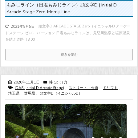
もみじライン（日塩もみじライン）頭文字D | Initial D
Arcade Stage Zero Momiji Line
頭文字D ARCADE STAGE Zero（イニシャルD アーケー
2021年9月5日
ドステージ ゼロ） バージョン 日塩もみじラインは、鬼怒川温泉と塩原温泉
を結ぶ道路（8:00 ...
続きを読む
2020年11月1日
峠 (とうげ)
IDAS (Initial D Arcade Stage)
,
ストリート・公道
,
ドリフト
,
埼玉県
,
群馬県
,
頭文字D（イニシャルD）