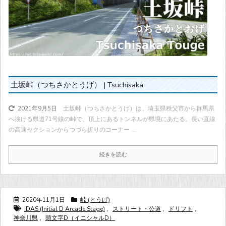
土坂峠（つちさかとうげ） | Tsuchisaka
土坂峠（つちさかとうげ）は、埼玉県秩父市から群馬県
2021年9月5日
へ抜ける県道71号線の峠で、頂上にあるトンネルが県境にあたる。長い直線
の高速セクションからつづら折りのコーナー ...
続きを読む
2020年11月1日
峠 (とうげ)
IDAS (Initial D Arcade Stage)
,
ストリート・公道
,
ドリフト
,
神奈川県
,
頭文字D（イニシャルD）