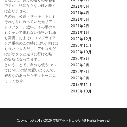
2021年7月
管理人は、見ての通りの不審者
ですが、話にならないほど酷く
2021年5月
はありません。
2021年4月
その昔、公道・サーキットとも
2021年3月
それなりに通っていた元リアル
2021年2月
ドリフター。近年、その手の車
もシャレで乗れない価格だし油
2021年1月
も高騰、おまけにコンプライア
2020年12月
ンス重視のこの時代…気が付けば
2020年11月
もういい大人だし、アセコルだ
2020年10月
けがサクッと走りに行ける唯一
2020年9月
の場所になってます。
ということで、自分も使うつい
2020年8月
でにMODの情報置いとくんで、
2020年7月
好きなのあったらテキトーに見
2020年6月
てってね 👍
2019年11月
2019年10月
Copyright ©
2019
-2026
突撃アセットコルサ
All Rights Reserved.