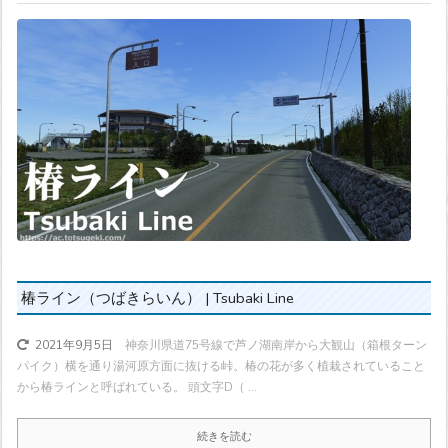
椿ライン（つばきらいん） | Tsubaki Line
神奈川県道75号線で芦ノ湖南岸から大観山（箱根ターン
2021年9月5日
パイク）横を通り湯河原方面に抜ける峠。椿の花が多く植栽されていること
から椿ラインと呼ばれている。 頭文字D（ ...
続きを読む