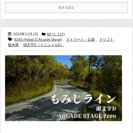
続きを読む
2020年12月3日
峠 (とうげ)
IDAS (Initial D Arcade Stage)
,
ストリート・公道
,
ドリフト
,
栃木県
,
頭文字D（イニシャルD）