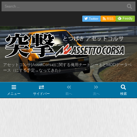
Feedly
Twitter
RSS
アセットコルサ(AssetCorsa)に関する俺用チートシートとMODデータベ
ース（にする予定→なってきた）
メニュー
サイドバー
前へ
次へ
検索