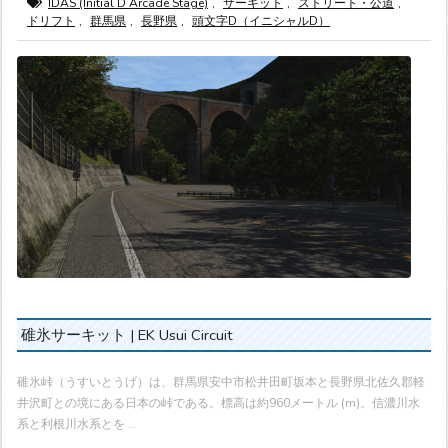
IDAS (Initial D Arcade Stage)
,
サーキット
,
ストリート・公道
,
ドリフト
,
群馬県
,
長野県
,
頭文字D（イニシャルD）
碓氷サーキット | EK Usui Circuit
碓氷峠（うすいとうげ）は、群馬県安中市松井田町坂本と長野県北佐久郡軽
井沢町との境にある日本の峠である。標高は約960メートル (m)。信濃川水
系と利根川水系とを ...