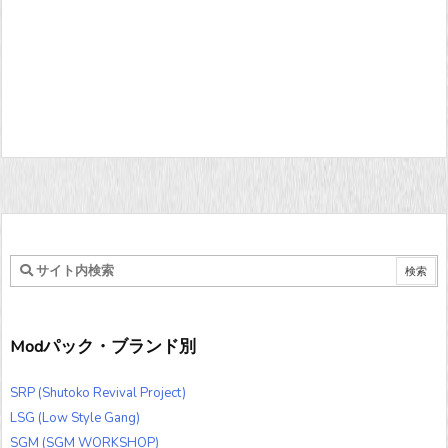
Modパック・ブランド別
SRP (Shutoko Revival Project)
LSG (Low Style Gang)
SGM (SGM WORKSHOP)