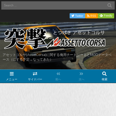
Feedly
Twitter
RSS
アセットコルサ(AssetCorsa)に関する俺用チートシートとMODデータベ
ース（にする予定→なってきた）
メニュー
サイドバー
前へ
次へ
検索