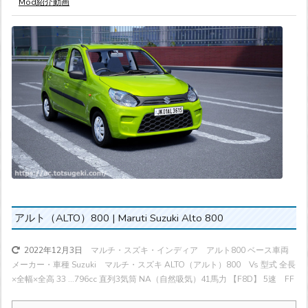
Mod紹介動画
アルト（ALTO）800 | Maruti Suzuki Alto 800
マルチ・スズキ・インディア アルト800 ベース車両
2022年12月3日
メーカー・車種 Suzuki マルチ・スズキ ALTO（アルト）800 Vs 型式 全長
×全幅×全高 33 ...
796cc 直列3気筒 NA（自然吸気）
41馬力
【F8D】 5速 FF