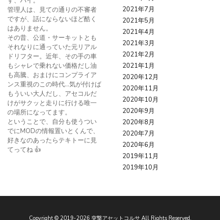
す、ハイ。
2021年7月
管理人は、見ての通りの不審者
ですが、話にならないほど酷く
2021年5月
はありません。
2021年4月
その昔、公道・サーキットとも
2021年3月
それなりに通っていた元リアル
2021年2月
ドリフター。近年、その手の車
もシャレで乗れない価格だし油
2021年1月
も高騰、おまけにコンプライア
2020年12月
ンス重視のこの時代…気が付けば
2020年11月
もういい大人だし、アセコルだ
2020年10月
けがサクッと走りに行ける唯一
2020年9月
の場所になってます。
ということで、自分も使うつい
2020年8月
でにMODの情報置いとくんで、
2020年7月
好きなのあったらテキトーに見
2020年6月
てってね 👍
2019年11月
2019年10月
Copyright ©
2019
-2026
突撃アセットコルサ
All Rights Reserved.