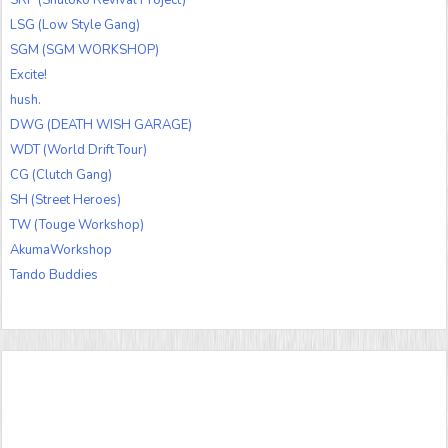
LSG (Low Style Gang)
SGM (SGM WORKSHOP)
Excite!
hush.
DWG (DEATH WISH GARAGE)
WDT (World Drift Tour)
CG (Clutch Gang)
SH (Street Heroes)
TW (Touge Workshop)
AkumaWorkshop
Tando Buddies