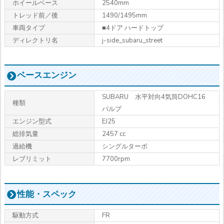
ホイールベース
2540mm
トレッド前／後
1490/1495mm
車両タイプ
■4ドア ハードトップ
ディレクトリ名
j-side_subaru_street
ベースエンジン
SUBARU 水平対向4気筒DOHC16
種類
バルブ
エンジン型式
EJ25
総排気量
2457 cc
過給機
シングルターボ
レブリミット
7700rpm
性能・スペック
駆動方式
FR