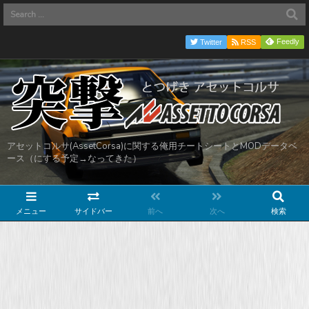
Feedly
Twitter
RSS
アセットコルサ(AssetCorsa)に関する俺用チートシートとMODデータベ
ース（にする予定→なってきた）
メニュー
サイドバー
前へ
次へ
検索