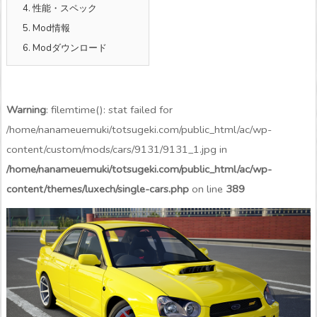
4.
性能・スペック
5.
Mod情報
6.
Modダウンロード
Warning
: filemtime(): stat failed for
/home/nanameuemuki/totsugeki.com/public_html/ac/wp-
content/custom/mods/cars/9131/9131_1.jpg in
/home/nanameuemuki/totsugeki.com/public_html/ac/wp-
content/themes/luxech/single-cars.php
on line
389