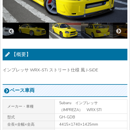
【概要】
インプレッサ WRX-STi ストリート仕様 風 J-SiDE
ベース車両
Subaru インプレッサ
メーカー・車種
（IMPREZA） WRX STI
型式
GH-GDB
全長×全幅×全高
4415×1740×1425mm