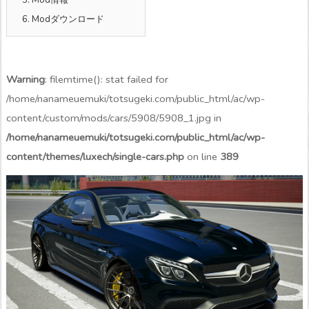
6.
Modダウンロード
Warning
: filemtime(): stat failed for
/home/nanameuemuki/totsugeki.com/public_html/ac/wp-
content/custom/mods/cars/5908/5908_1.jpg in
/home/nanameuemuki/totsugeki.com/public_html/ac/wp-
content/themes/luxech/single-cars.php
on line
389