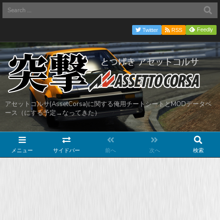
Feedly
Twitter
RSS
アセットコルサ(AssetCorsa)に関する俺用チートシートとMODデータベ
ース（にする予定→なってきた）
メニュー
サイドバー
前へ
次へ
検索