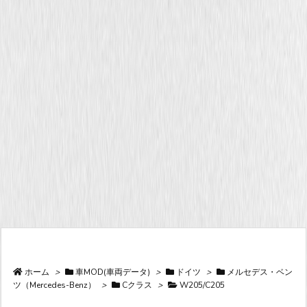
ホーム
>
車MOD(車両データ)
>
ドイツ
>
メルセデス・ベン
ツ（Mercedes-Benz）
>
Cクラス
>
W205/C205