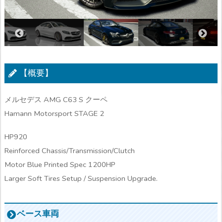
【概要】
メルセデス AMG C63 S クーペ
Hamann Motorsport STAGE 2
HP920
Reinforced Chassis/Transmission/Clutch
Motor Blue Printed Spec 1200HP
Larger Soft Tires Setup / Suspension Upgrade.
ベース車両