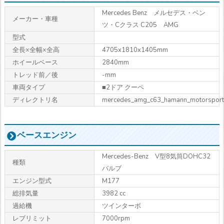
Mercedes Benz メルセデス・ベン
メーカー・車種
ツ・Cクラス C205 AMG
型式
全長×全幅×全高
4705x1810x1405mm
ホイールベース
2840mm
トレッド前／後
-mm
車両タイプ
■2ドア クーペ
ディレクトリ名
mercedes_amg_c63_hamann_motorsport
ベースエンジン
Mercedes-Benz V型8気筒DOHC32
種類
バルブ
エンジン型式
M177
総排気量
3982 cc
過給機
ツインターボ
レブリミット
7000rpm