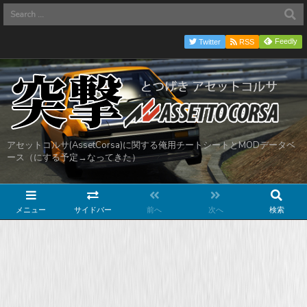
Feedly
Twitter
RSS
アセットコルサ(AssetCorsa)に関する俺用チートシートとMODデータベ
ース（にする予定→なってきた）
メニュー
サイドバー
前へ
次へ
検索