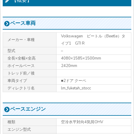
【概要】
ベース車両
Volkswagen ビートル（Beetle）タ
メーカー・車種
イプ1 GTI R
型式
–
全長×全幅×全高
4080×1585×1500mm
ホイールベース
2420mm
トレッド前／後
車両タイプ
■2ドア クーペ
ディレクトリ名
lm_fuketah_stocc
ベースエンジン
種類
空冷水平対向4気筒OHV
エンジン型式