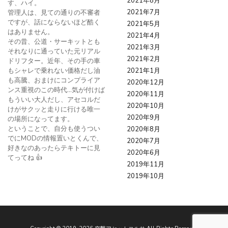
2021年8月
す、ハイ。
2021年7月
管理人は、見ての通りの不審者
ですが、話にならないほど酷く
2021年5月
はありません。
2021年4月
その昔、公道・サーキットとも
2021年3月
それなりに通っていた元リアル
2021年2月
ドリフター。近年、その手の車
もシャレで乗れない価格だし油
2021年1月
も高騰、おまけにコンプライア
2020年12月
ンス重視のこの時代…気が付けば
2020年11月
もういい大人だし、アセコルだ
2020年10月
けがサクッと走りに行ける唯一
2020年9月
の場所になってます。
ということで、自分も使うつい
2020年8月
でにMODの情報置いとくんで、
2020年7月
好きなのあったらテキトーに見
2020年6月
てってね 👍
2019年11月
2019年10月