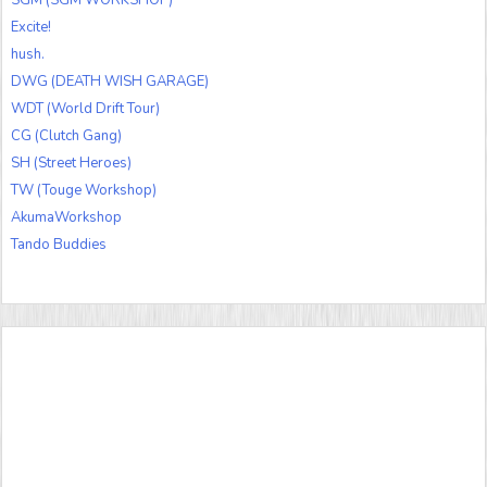
SGM (SGM WORKSHOP)
Excite!
hush.
DWG (DEATH WISH GARAGE)
WDT (World Drift Tour)
CG (Clutch Gang)
SH (Street Heroes)
TW (Touge Workshop)
AkumaWorkshop
Tando Buddies