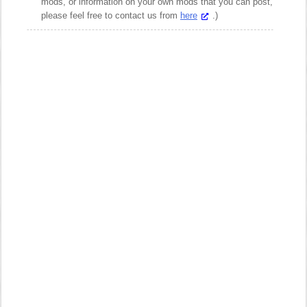
mods, or information on your own mods that you can post,
please feel free to contact us from
here
.)