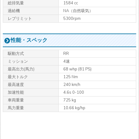
総排気量
1584 cc
過給機
NA（自然吸気）
レブリミット
5300rpm
性能・スペック
駆動方式
RR
ミッション
4速
最高出力
(馬力)
68 whp (81 PS)
最大トルク
125 Nm
最高速度
240 km/h
加速性能
4.6s 0-100
車両重量
725 kg
馬力重量
10.66 kg/hp