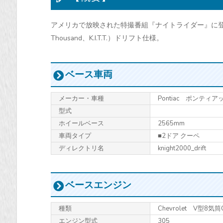
アメリカで放映された特撮番組『ナイトライダー』に登場する架空
Thousand、K.I.T.T.）ドリフト仕様。
ベース車両
メーカー・車種
Pontiac ポンティア
型式
ホイールベース
2565mm
車両タイプ
■2ドア クーペ
ディレクトリ名
knight2000_drift
ベースエンジン
種類
Chevrolet V型8気
エンジン型式
305