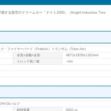
のドリームカー「ナイト2000」（Knight Industries Two
ック・ファイヤーバード（Firebird ）トランザム（Trans Am）
全長×全幅×全高
4872x1839x1262mm
トレッド前／後
-mm
筒OHV16バルブ
総排気量
5001 cc