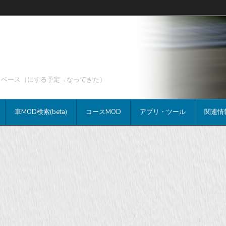
データベース（にする予定→なってきた）
車MOD検索(beta)
コースMOD
アプリ・ツール
関連情