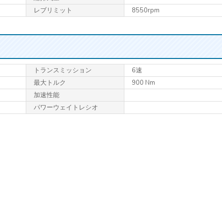
レブリミット
8550rpm
トランス
ミッション
6速
最大トルク
900 Nm
加速性能
パワーウェイトレシオ