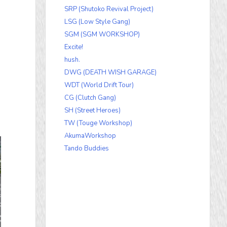
SRP (Shutoko Revival Project)
LSG (Low Style Gang)
SGM (SGM WORKSHOP)
Excite!
hush.
DWG (DEATH WISH GARAGE)
WDT (World Drift Tour)
CG (Clutch Gang)
SH (Street Heroes)
TW (Touge Workshop)
AkumaWorkshop
Tando Buddies