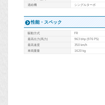
過給機
シングルターボ
性能・スペック
駆動方式
FR
最高出力
(馬力)
963 bhp (976 PS)
最高速度
350 km/h
車両重量
1620 kg