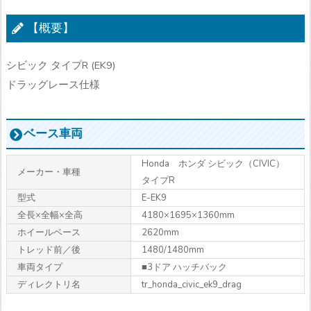
【概要】
シビック タイプR (EK9)
ドラッグレース仕様
ベース車両
Honda ホンダ シビック（CIVIC）
メーカー・車種
タイプR
型式
E-EK9
全長×全幅×全高
4180×1695×1360mm
ホイールベース
2620mm
トレッド前／後
1480/1480mm
車両タイプ
■3ドア ハッチバック
ディレクトリ名
tr_honda_civic_ek9_drag