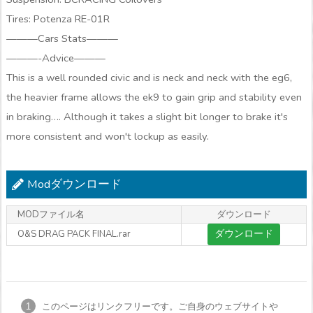
Tires: Potenza RE-01R
———Cars Stats———
———-Advice———
This is a well rounded civic and is neck and neck with the eg6,
the heavier frame allows the ek9 to gain grip and stability even
in braking…. Although it takes a slight bit longer to brake it's
more consistent and won't lockup as easily.
Modダウンロード
MODファイル名
ダウンロード
ダウンロード
O&S DRAG PACK FINAL.rar
このページはリンクフリーです。ご自身のウェブサイトや