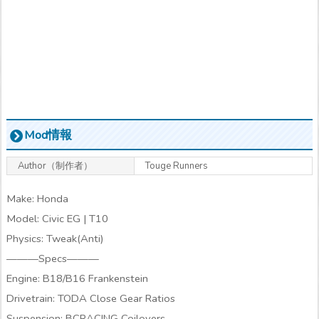
Mod情報
Author（制作者）
Touge Runners
Make: Honda
Model: Civic EG | T10
Physics: Tweak(Anti)
———Specs———
Engine: B18/B16 Frankenstein
Drivetrain: TODA Close Gear Ratios
Suspension: BCRACING Coilovers