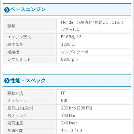
ベースエンジン
Honda 水冷直列4気筒DOHC16バ
種類
ルブ VTEC
エンジン型式
B16B改 1.8L
総排気量
1800 cc
過給機
シングルターボ
レブリミット
8900rpm
性能・スペック
駆動方式
FF
ミッション
5速
最高出力
(馬力)
205 bhp (208 PS)
最大トルク
183 Nm
最高速度
240 km/h
加速性能
4.6 s 0–100