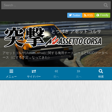
Feedly
Twitter
RSS
アセットコルサ(AssetCorsa)に関する俺用チートシートとMODデータベ
ース（にする予定→なってきた）
メニュー
サイドバー
前へ
次へ
検索