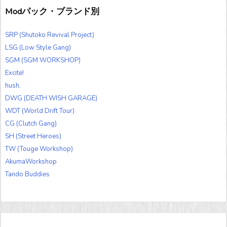
Modパック・ブランド別
SRP (Shutoko Revival Project)
LSG (Low Style Gang)
SGM (SGM WORKSHOP)
Excite!
hush.
DWG (DEATH WISH GARAGE)
WDT (World Drift Tour)
CG (Clutch Gang)
SH (Street Heroes)
TW (Touge Workshop)
AkumaWorkshop
Tando Buddies