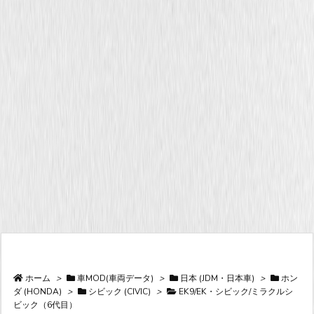
ホーム
>
車MOD(車両データ)
>
日本 (JDM・日本車)
>
ホン
ダ (HONDA)
>
シビック (CIVIC)
>
EK9/EK・シビック/ミラクルシ
ビック（6代目）