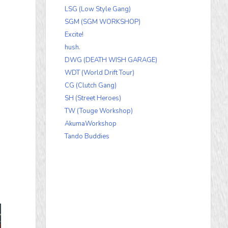
LSG (Low Style Gang)
SGM (SGM WORKSHOP)
Excite!
hush.
DWG (DEATH WISH GARAGE)
WDT (World Drift Tour)
CG (Clutch Gang)
SH (Street Heroes)
TW (Touge Workshop)
AkumaWorkshop
Tando Buddies