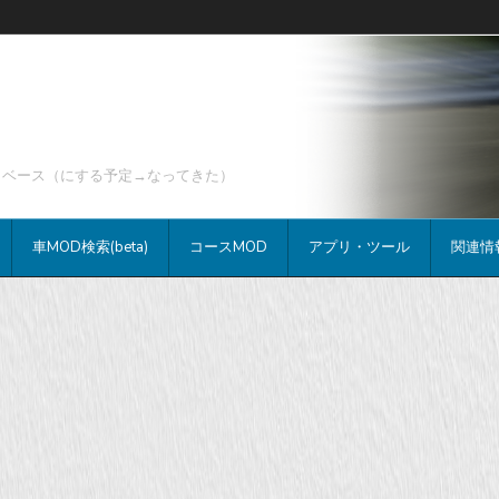
データベース（にする予定→なってきた）
車MOD検索(beta)
コースMOD
アプリ・ツール
関連情