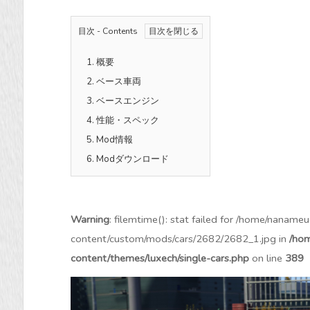
目次 - Contents
1.
概要
2.
ベース車両
3.
ベースエンジン
4.
性能・スペック
5.
Mod情報
6.
Modダウンロード
Warning
: filemtime(): stat failed for /home/nanam
content/custom/mods/cars/2682/2682_1.jpg in
/hom
content/themes/luxech/single-cars.php
on line
389