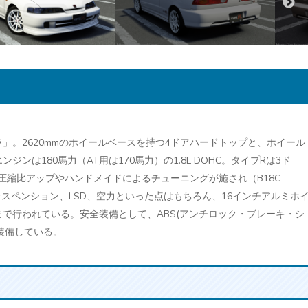
」。2620mmのホイールベースを持つ4ドアハードトップと、ホイール
ジンは180馬力（AT用は170馬力）の1.8L DOHC。タイプRは3ド
の圧縮比アップやハンドメイドによるチューニングが施され（B18C
載。サスペンション、LSD、空力といった点はもちろん、16インチアルミホ
で行われている。安全装備として、ABS(アンチロック・ブレーキ・シ
装備している。