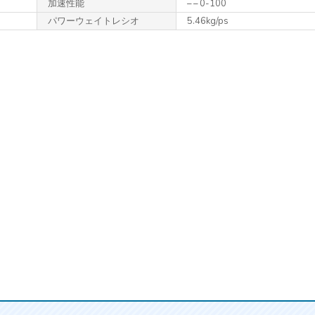
加速性能
– – 0-100
パワーウェイトレシオ
5.46kg/ps