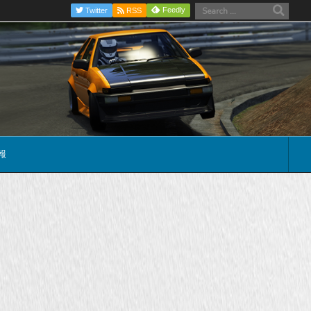
Feedly
Twitter
RSS
報