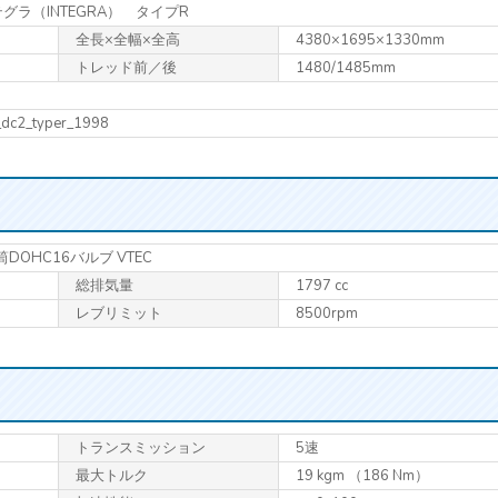
テグラ（INTEGRA） タイプR
全長×全幅×全高
4380×1695×1330mm
トレッド前／後
1480/1485mm
_dc2_typer_1998
DOHC16バルブ VTEC
総排気量
1797 cc
レブリミット
8500rpm
トランス
ミッション
5速
最大トルク
19 kgm （186 Nm）