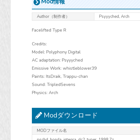
Mod情報
Author（制作者）
Psyyyched, Arch
Facelifted Type R
Credits:
Model: Polyphony Digital
AC adaptation: Psyyyched
Emissive Work: whistleblower39
Paints: ItsDraik, Trappu-chan
Sound: TripledSevens
Physics: Arch
Modダウンロード
MODファイル名
pschd_honda_integra_dc2_typer_1998.7z