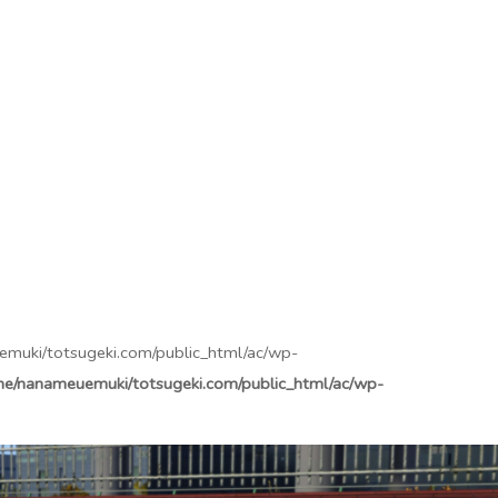
euemuki/totsugeki.com/public_html/ac/wp-
e/nanameuemuki/totsugeki.com/public_html/ac/wp-