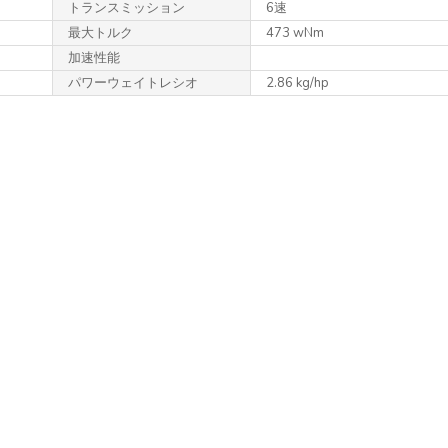
トランス
ミッション
6速
最大トルク
473 wNm
加速性能
パワーウェイトレシオ
2.86 kg/hp