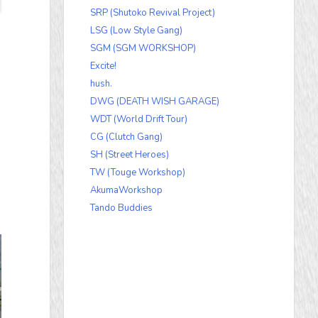
SRP (Shutoko Revival Project)
LSG (Low Style Gang)
SGM (SGM WORKSHOP)
Excite!
hush.
DWG (DEATH WISH GARAGE)
WDT (World Drift Tour)
CG (Clutch Gang)
SH (Street Heroes)
TW (Touge Workshop)
AkumaWorkshop
Tando Buddies