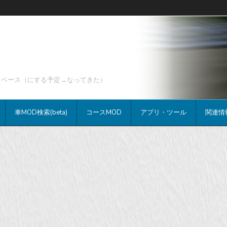
データベース（にする予定→なってきた）
車MOD検索(beta)
コースMOD
アプリ・ツール
関連情