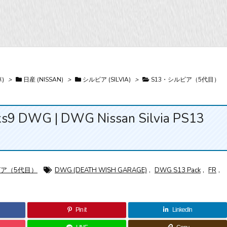
)
>
日産 (NISSAN)
>
シルビア (SILVIA)
>
S13・シルビア（5代目）
DWG | DWG Nissan Silvia PS13
ビア（5代目）
DWG (DEATH WISH GARAGE)
,
DWG S13 Pack
,
FR
,
Pin it
LinkedIn