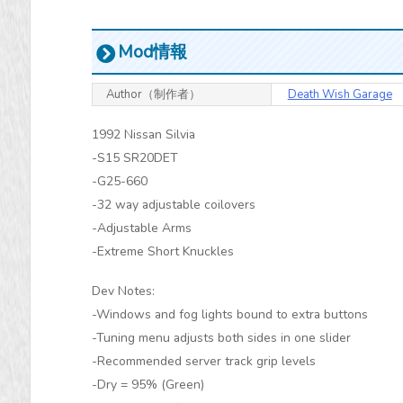
Mod情報
Author（制作者）
Death Wish Garage
1992 Nissan Silvia
-S15 SR20DET
-G25-660
-32 way adjustable coilovers
-Adjustable Arms
-Extreme Short Knuckles
Dev Notes:
-Windows and fog lights bound to extra buttons
-Tuning menu adjusts both sides in one slider
-Recommended server track grip levels
-Dry = 95% (Green)