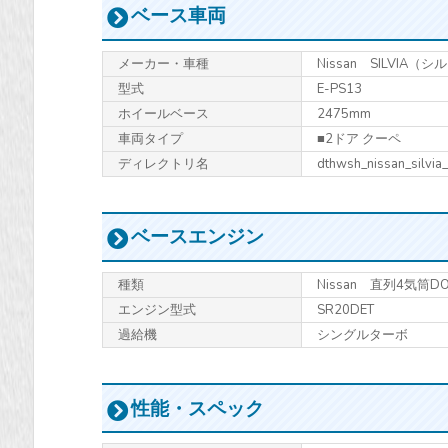
ベース車両
メーカー・車種
Nissan SILVIA
型式
E-PS13
ホイールベース
2475mm
車両タイプ
■2ドア クーペ
ディレクトリ名
dthwsh_nissan_silvi
ベースエンジン
種類
Nissan 直列4気筒D
エンジン型式
SR20DET
過給機
シングルターボ
性能・スペック