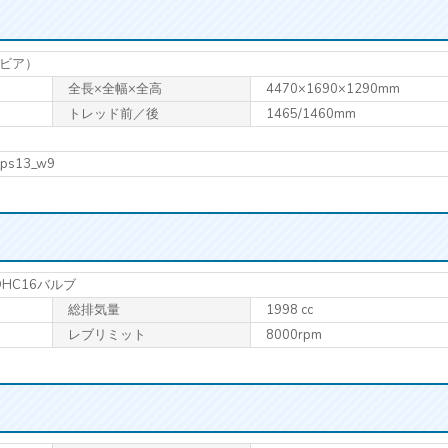
（シルビア）
全長×全幅×全高
4470×1690×1290mm
トレッド前／後
1465/1460mm
a_ps13_w9
OHC16バルブ
総排気量
1998 cc
レブリミット
8000rpm