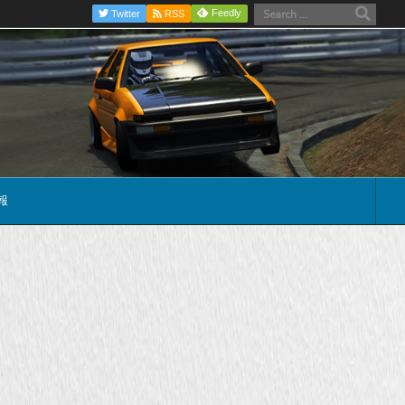
Feedly
Twitter
RSS
報