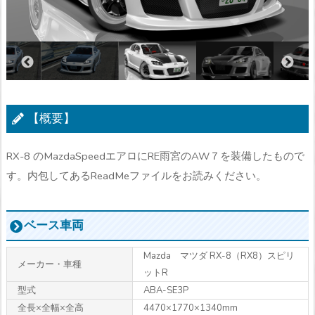
【概要】
RX-8 のMazdaSpeedエアロにRE雨宮のAW７を装備したもので
す。内包してあるReadMeファイルをお読みください。
ベース車両
Mazda マツダ RX-8（RX8）スピリ
メーカー・車種
ットR
型式
ABA-SE3P
全長×全幅×全高
4470×1770×1340mm