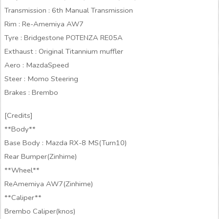
Transmission : 6th Manual Transmission
Rim : Re-Amemiya AW7
Tyre : Bridgestone POTENZA RE05A
Exthaust : Original Titannium muffler
Aero : MazdaSpeed
Steer : Momo Steering
Brakes : Brembo
[Credits]
**Body**
Base Body : Mazda RX-8 MS(Turn10)
Rear Bumper(Zinhime)
**Wheel**
ReAmemiya AW7(Zinhime)
**Caliper**
Brembo Caliper(knos)