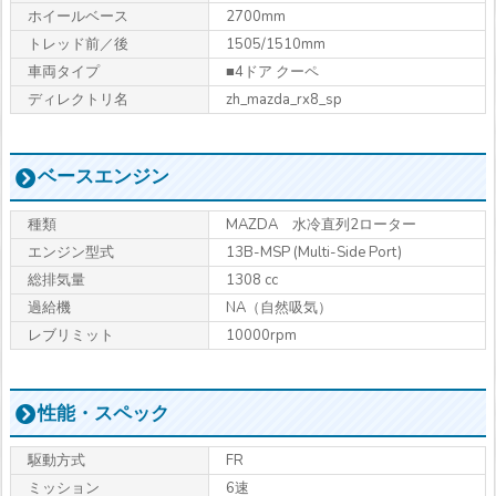
ホイールベース
2700mm
トレッド前／後
1505/1510mm
車両タイプ
■4ドア クーペ
ディレクトリ名
zh_mazda_rx8_sp
ベースエンジン
種類
MAZDA 水冷直列2ローター
エンジン型式
13B-MSP (Multi-Side Port)
総排気量
1308 cc
過給機
NA（自然吸気）
レブリミット
10000rpm
性能・スペック
駆動方式
FR
ミッション
6速