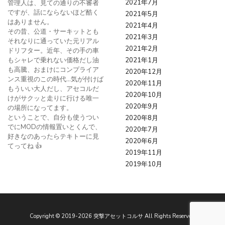
2021年7月
管理人は、見ての通りの不審者
ですが、話にならないほど酷く
2021年5月
はありません。
2021年4月
その昔、公道・サーキットとも
2021年3月
それなりに通っていた元リアル
2021年2月
ドリフター。近年、その手の車
もシャレで乗れない価格だし油
2021年1月
も高騰、おまけにコンプライア
2020年12月
ンス重視のこの時代…気が付けば
2020年11月
もういい大人だし、アセコルだ
2020年10月
けがサクッと走りに行ける唯一
2020年9月
の場所になってます。
ということで、自分も使うつい
2020年8月
でにMODの情報置いとくんで、
2020年7月
好きなのあったらテキトーに見
2020年6月
てってね 👍
2019年11月
2019年10月
Copyright ©
2019
-2026
突撃アセットコルサ
All Rights Reserved.