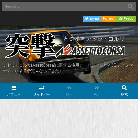
Feedly
Twitter
RSS
アセットコルサ(AssetCorsa)に関する俺用チートシートとMODデータベ
ース（にする予定→なってきた）
メニュー
サイドバー
前へ
次へ
検索