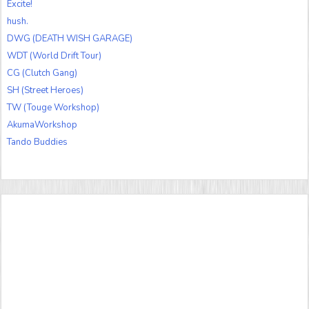
Excite!
hush.
DWG (DEATH WISH GARAGE)
WDT (World Drift Tour)
CG (Clutch Gang)
SH (Street Heroes)
TW (Touge Workshop)
AkumaWorkshop
Tando Buddies