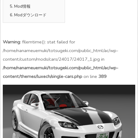
5.
Mod情報
6.
Modダウンロード
Warning
: filemtime(): stat failed for
/home/nanameuemuki/totsugeki.com/public_html/ac/wp-
content/custom/mods/cars/24017/24017_1.jpg in
/home/nanameuemuki/totsugeki.com/public_html/ac/wp-
content/themes/luxech/single-cars.php
on line
389