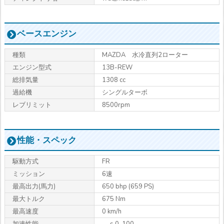
ベースエンジン
種類
MAZDA 水冷直列2ローター
エンジン型式
13B-REW
総排気量
1308 cc
過給機
シングルターボ
レブリミット
8500rpm
性能・スペック
駆動方式
FR
ミッション
6速
最高出力
(馬力)
650 bhp (659 PS)
最大トルク
675 Nm
最高速度
0 km/h