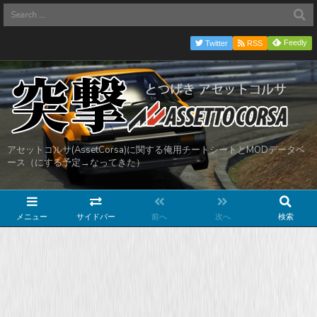
Feedly
Twitter
RSS
アセットコルサ(AssetCorsa)に関する俺用チートシートとMODデータベ
ース（にする予定→なってきた）
メニュー
サイドバー
前へ
次へ
検索