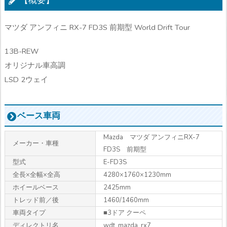
【概要】
マツダ アンフィニ RX-7 FD3S 前期型 World Drift Tour
13B-REW
オリジナル車高調
LSD 2ウェイ
ベース車両
Mazda マツダ アンフィニRX-7
メーカー・車種
FD3S 前期型
型式
E-FD3S
全長×全幅×全高
4280×1760×1230mm
ホイールベース
2425mm
トレッド前／後
1460/1460mm
車両タイプ
■3ドア クーペ
ディレクトリ名
wdt_mazda_rx7