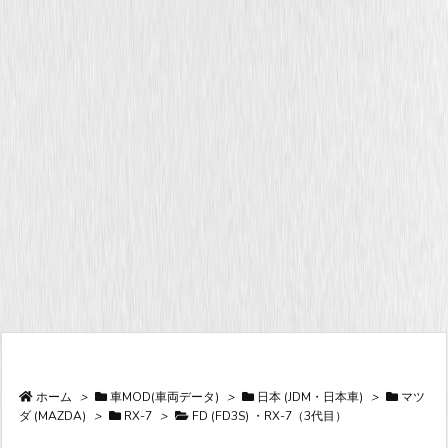
ホーム
>
車MOD(車両データ)
>
日本 (JDM・日本車)
>
マツ
ダ (MAZDA)
>
RX-7
>
FD (FD3S) ・RX-7（3代目）