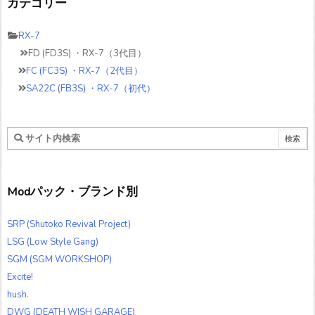
カテゴリー
RX-7
FD (FD3S) ・RX-7（3代目）
FC (FC3S) ・RX-7（2代目）
SA22C (FB3S) ・RX-7（初代）
Modパック・ブランド別
SRP (Shutoko Revival Project)
LSG (Low Style Gang)
SGM (SGM WORKSHOP)
Excite!
hush.
DWG (DEATH WISH GARAGE)