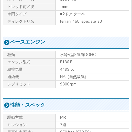
トレッド前／後
-mm
車両タイプ
■2ドア クーペ
ディレクトリ名
ferrari_458_speciale_s3
ベースエンジン
種類
水冷V型8気筒DOHC
エンジン型式
F136 F
総排気量
4499 cc
過給機
NA（自然吸気）
レブリミット
9800rpm
性能・スペック
駆動方式
MR
ミッション
7速