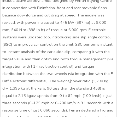
include active aerodynamics designed by Ferrari Styling Centre
in cooperation with Pininfarina; front and rear movable flaps
balance downforce and cut drag at speed. The engine was
revised, with power increased to 445 kW (597 hp) at 9,000
rpm, 540 N·m (398 lb·ft) of torque at 6,000 rpm. Electronic
systems were updated too, introducing side slip angle control
(SSC) to improve car control on the limit. SSC performs instant-
to-instant analysis of the car’s side slip, comparing it with the
target value and then optimising both torque management (via
integration with F1-Trac traction control) and torque
distribution between the two wheels (via integration with the E-
Diff electronic differential). The weight/power ratio (1,290 kg
dry, 1,395 kg at the kerb, 90 less than the standard 458) is
equal to 2.13 kg/cv, sprints from 0 to 62 mph (100 km/h) in just
three seconds (0–125 mph or 0–200 km/h in 9.1 seconds with a
response time of just 0.060 seconds). Ferrari declared a Fiorano