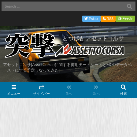
Feedly
Twitter
RSS
アセットコルサ(AssetCorsa)に関する俺用チートシートとMODデータベ
ース（にする予定→なってきた）
メニュー
サイドバー
前へ
次へ
検索