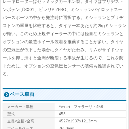
レーキローターはセラミックカーボン製。タイヤはブリヂスト
ンポテンザS001、ピレリP ZERO、ミシュランパイロットスー
パースポーツの中から発注時に選択する。ミシュランとブリヂ
ストンの重量を比較すると、タイヤ一本あたり約2kgミシュラン
が軽い。このため正規ディーラーの中には軽量なミシュランと
オプションの鍛造ホイール装着を推薦することが多い。タイヤ
の空気圧が低下した場合にタイヤがたわみ、リムがサイドウォ
ールを押し潰すと全周が断裂する事故が生じるので、これを防
ぐために、オプションの空気圧センサーの装備も推奨されてい
る。
ベース車両
メーカー・車種
Ferrari フェラーリ・458
型式
458
全長×全幅×全高
4527x1937x1213mm
ホイールベース
2650mm