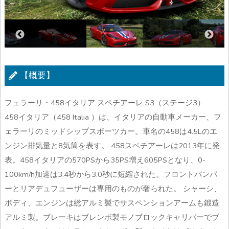
【概要】
フェラーリ・458イタリア スペチアーレ S3（ステージ3）
458イタリア（458 Italia ）は、イタリアの自動車メーカー、フ
ェラーリのミッドシップスポーツカー。車名の458は4.5Lのエ
ンジン排気量と8気筒を表す。 458スペチアーレは2013年に発
表。458イタリアの570PSから35PS増え605PSとなり、0-
100km/h加速は3.4秒から3.0秒に短縮された。フロントバンパ
ーとリアデュフューザーは専用のものが奢られた。 シャーシ、
ボディ、エンジンは総アルミ製でサスペンションアームも鍛造
アルミ製。ブレーキはブレンボ製モノブロックキャリパーでブ