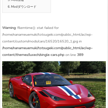
6.
Modダウンロード
Warning
: filemtime(): stat failed for
/home/nanameuemuki/totsugeki.com/public_html/ac/wp-
content/custom/mods/cars/16520/16520_1.jpg in
/home/nanameuemuki/totsugeki.com/public_html/ac/wp-
content/themes/luxech/single-cars.php
on line
389