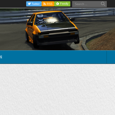
Feedly
Twitter
RSS
報