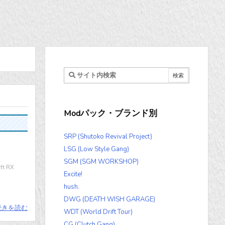
Modパック・ブランド別
SRP (Shutoko Revival Project)
LSG (Low Style Gang)
SGM (SGM WORKSHOP)
t RX
Excite!
hush.
DWG (DEATH WISH GARAGE)
続きを読む
WDT (World Drift Tour)
CG (Clutch Gang)