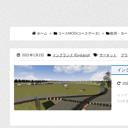
ホーム
>
コースMOD(コースデータ)
>
欧州・ヨーロッ
2021年1月2日
イングランド (England)
サーキット
,
グラ
イングラ
20
イングラ
Croft