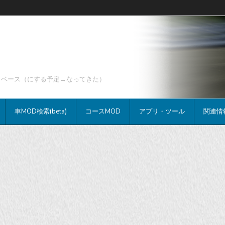
データベース（にする予定→なってきた）
車MOD検索(beta)
コースMOD
アプリ・ツール
関連情