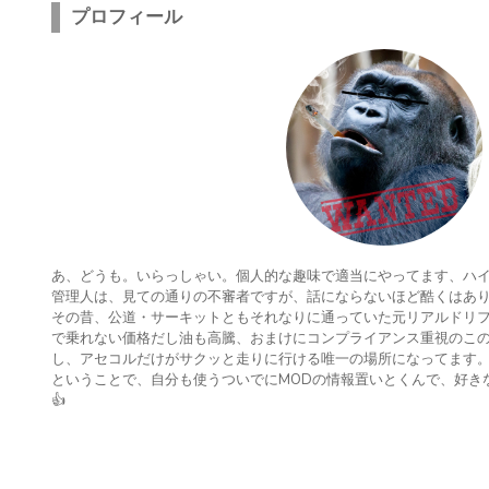
プロフィール
あ、どうも。いらっしゃい。個人的な趣味で適当にやってます、ハ
管理人は、見ての通りの不審者ですが、話にならないほど酷くはあ
その昔、公道・サーキットともそれなりに通っていた元リアルドリ
で乗れない価格だし油も高騰、おまけにコンプライアンス重視のこの
し、アセコルだけがサクッと走りに行ける唯一の場所になってます
ということで、自分も使うついでにMODの情報置いとくんで、好き
👍