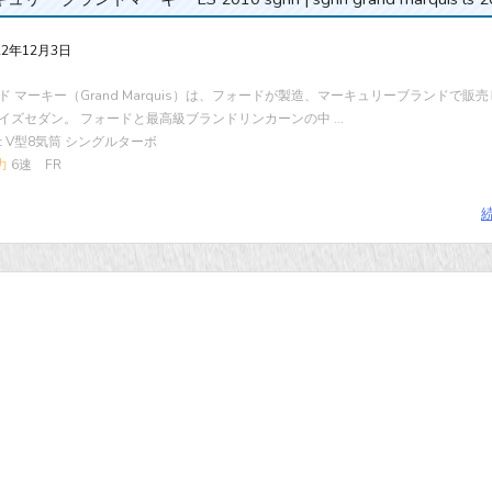
22年12月3日
ド マーキー（Grand Marquis）は、フォードが製造、マーキュリーブランドで販
イズセダン。 フォードと最高級ブランドリンカーンの中 ...
cc V型8気筒 シングルターボ
力
6速 FR