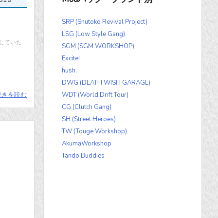
SRP (Shutoko Revival Project)
LSG (Low Style Gang)
売していた
SGM (SGM WORKSHOP)
Excite!
hush.
DWG (DEATH WISH GARAGE)
続きを読む
WDT (World Drift Tour)
CG (Clutch Gang)
SH (Street Heroes)
TW (Touge Workshop)
AkumaWorkshop
Tando Buddies