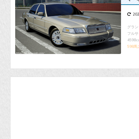
20
グラン
フルサ
4598
598馬