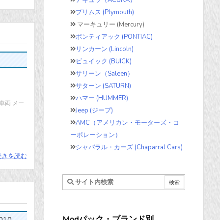
アキュラ（ACURA）
プリムス (Plymouth)
マーキュリー (Mercury)
ポンティアック (PONTIAC)
リンカーン (Lincoln)
ビュイック (BUICK)
サリーン（Saleen）
サターン (SATURN)
ハマー (HUMMER)
ース車両 メー
Jeep (ジープ)
AMC（アメリカン・モーターズ・コ
ーポレーション）
シャパラル・カーズ (Chaparral Cars)
続きを読む
Modパック・ブランド別
010