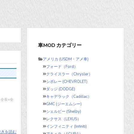
車MOD カテゴリー
アメリカ (USDM・アメ車)
フォード（Ford）
クライスラー（Chrysler）
シボレー (CHEVROLET)
ダッジ (DODGE)
キャデラック（Cadillac）
 全長×全
GMC (ジーエムシー)
シェルビー (Shelby)
レクサス（LEXUS）
インフィニティ (Infiniti)
続きを読む