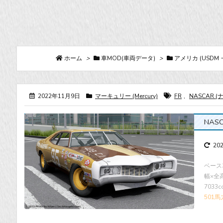
ホーム
>
車MOD(車両データ)
>
アメリカ (USDM
2022年11月9日
マーキュリー (Mercury)
FR
,
NASCAR (
NAS
20
ベース
幅×全高 
7033
501馬