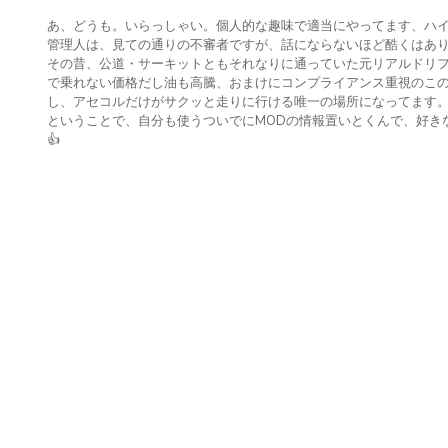
あ、どうも。いらっしゃい。個人的な趣味で適当にやってます、ハ
管理人は、見ての通りの不審者ですが、話にならないほど酷くはあ
その昔、公道・サーキットともそれなりに通っていた元リアルドリ
で乗れない価格だし油も高騰、おまけにコンプライアンス重視のこの
し、アセコルだけがサクッと走りに行ける唯一の場所になってます
ということで、自分も使うついでにMODの情報置いとくんで、好き
👍