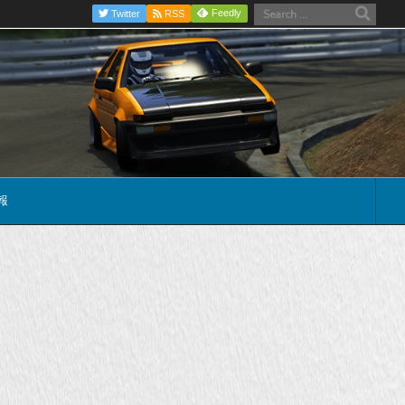
Feedly
Twitter
RSS
報