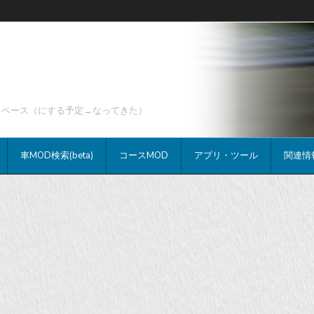
データベース（にする予定→なってきた）
車MOD検索(beta)
コースMOD
アプリ・ツール
関連情