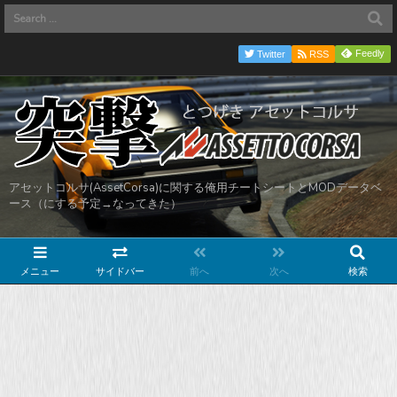
Feedly
Twitter
RSS
アセットコルサ(AssetCorsa)に関する俺用チートシートとMODデータベ
ース（にする予定→なってきた）
メニュー
サイドバー
前へ
次へ
検索