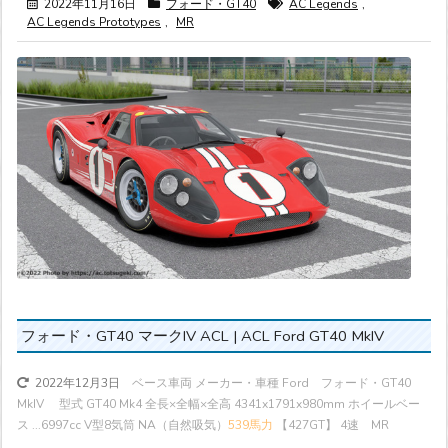
2022年11月16日
フォード・GT40
AC Legends
,
AC Legends Prototypes
,
MR
フォード・GT40 マークIV ACL | ACL Ford GT40 MkIV
ベース車両 メーカー・車種 Ford フォード・GT40
2022年12月3日
MkIV 型式 GT40 Mk4 全長×全幅×全高 4341x1791x980mm ホイールベー
ス ...
6997cc V型8気筒 NA（自然吸気）
539馬力
【427GT】 4速 MR