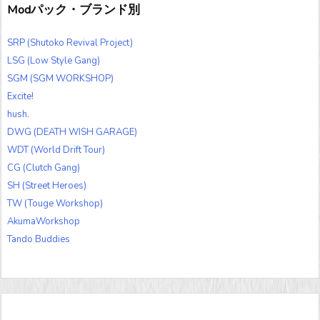
Modパック・ブランド別
SRP (Shutoko Revival Project)
LSG (Low Style Gang)
SGM (SGM WORKSHOP)
Excite!
hush.
DWG (DEATH WISH GARAGE)
WDT (World Drift Tour)
CG (Clutch Gang)
SH (Street Heroes)
TW (Touge Workshop)
AkumaWorkshop
Tando Buddies