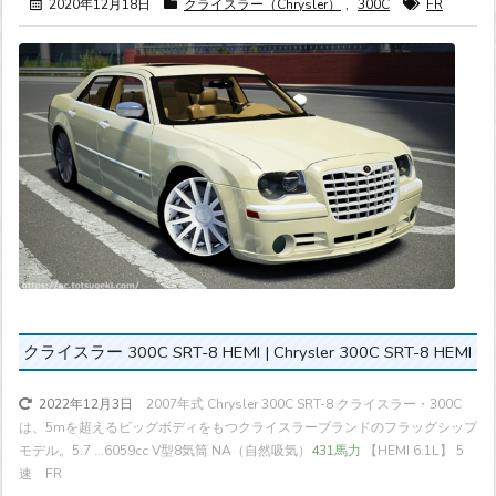
2020年12月18日
クライスラー（Chrysler）
,
300C
FR
クライスラー 300C SRT-8 HEMI | Chrysler 300C SRT-8 HEMI
2007年式 Chrysler 300C SRT-8 クライスラー・300C
2022年12月3日
は、5mを超えるビッグボディをもつクライスラーブランドのフラッグシップ
モデル。5.7 ...
6059cc V型8気筒 NA（自然吸気）
431馬力
【HEMI 6.1L】 5
速 FR