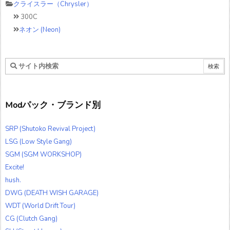
クライスラー（Chrysler）
300C
ネオン (Neon)
Modパック・ブランド別
SRP (Shutoko Revival Project)
LSG (Low Style Gang)
SGM (SGM WORKSHOP)
Excite!
hush.
DWG (DEATH WISH GARAGE)
WDT (World Drift Tour)
CG (Clutch Gang)