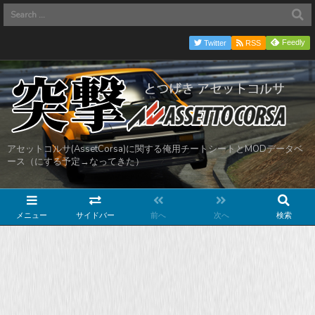
Feedly
Twitter
RSS
アセットコルサ(AssetCorsa)に関する俺用チートシートとMODデータベ
ース（にする予定→なってきた）
メニュー
サイドバー
前へ
次へ
検索