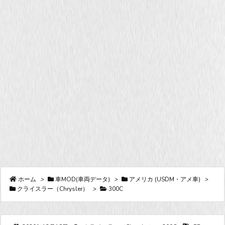
ホーム
>
車MOD(車両データ)
>
アメリカ (USDM・アメ車)
>
クライスラー（Chrysler）
>
300C