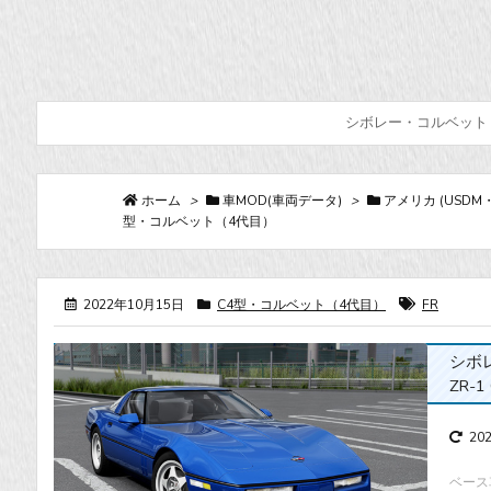
シボレー・コルベット（4
ホーム
>
車MOD(車両データ)
>
アメリカ (USDM
型・コルベット（4代目）
2022年10月15日
C4型・コルベット（4代目）
FR
シボレ
ZR-1
20
ベース車