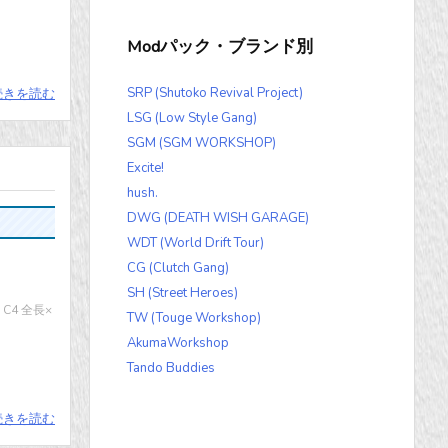
Modパック・ブランド別
SRP (Shutoko Revival Project)
続きを読む
LSG (Low Style Gang)
SGM (SGM WORKSHOP)
Excite!
hush.
DWG (DEATH WISH GARAGE)
WDT (World Drift Tour)
CG (Clutch Gang)
SH (Street Heroes)
C4 全長×
TW (Touge Workshop)
AkumaWorkshop
Tando Buddies
続きを読む