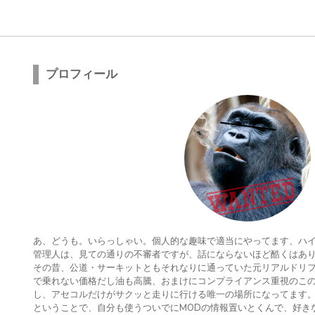
プロフィール
あ、どうも。いらっしゃい。個人的な趣味で適当にやってます、ハ
管理人は、見ての通りの不審者ですが、話にならないほど酷くはあ
その昔、公道・サーキットともそれなりに通っていた元リアルドリ
で乗れない価格だし油も高騰、おまけにコンプライアンス重視のこの
し、アセコルだけがサクッと走りに行ける唯一の場所になってます
ということで、自分も使うついでにMODの情報置いとくんで、好き