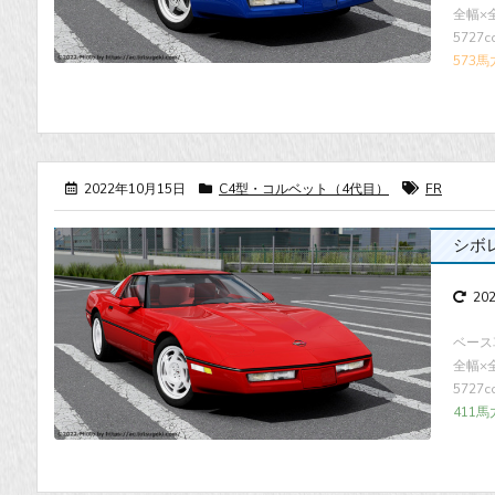
全幅×全高
5727
573馬
2022年10月15日
C4型・コルベット（4代目）
FR
シボレー
20
ベース車
全幅×全高
5727
411馬