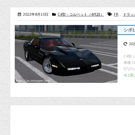
2022年8月10日
C4型・コルベット（4代目）
FR
,
ドラッ
シボレー
20
C4型 
車種 C
5727
411馬