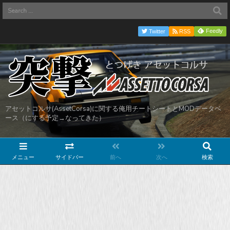
Feedly
Twitter
RSS
アセットコルサ(AssetCorsa)に関する俺用チートシートとMODデータベ
ース（にする予定→なってきた）
メニュー
サイドバー
前へ
次へ
検索