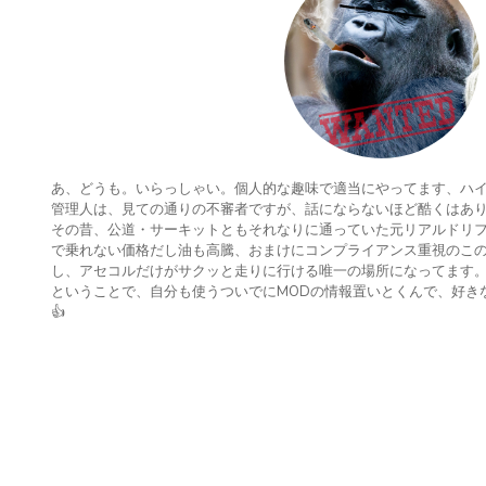
あ、どうも。いらっしゃい。個人的な趣味で適当にやってます、ハ
管理人は、見ての通りの不審者ですが、話にならないほど酷くはあ
その昔、公道・サーキットともそれなりに通っていた元リアルドリ
で乗れない価格だし油も高騰、おまけにコンプライアンス重視のこの
し、アセコルだけがサクッと走りに行ける唯一の場所になってます
ということで、自分も使うついでにMODの情報置いとくんで、好き
👍