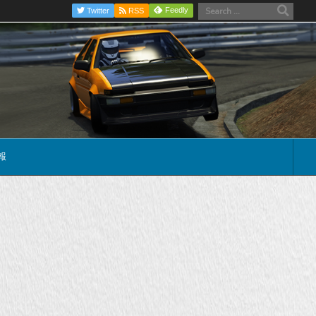
Feedly
Twitter
RSS
報