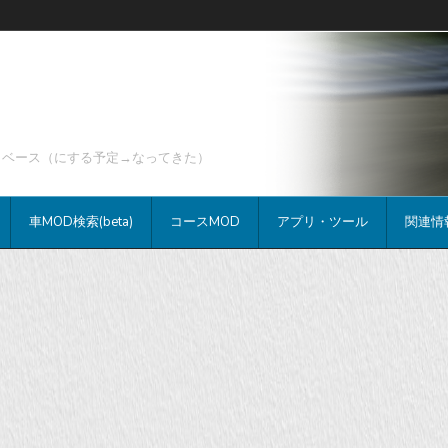
データベース（にする予定→なってきた）
車MOD検索(beta)
コースMOD
アプリ・ツール
関連情