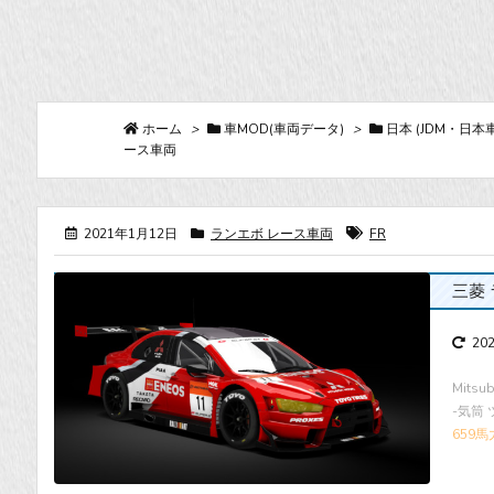
ホーム
>
車MOD(車両データ)
>
日本 (JDM・日本車
ース車両
2021年1月12日
ランエボ レース車両
FR
三菱 ラ
20
Mitsub
-気筒
659馬