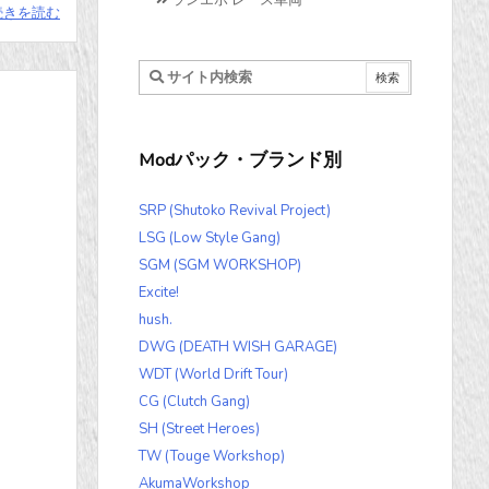
ランエボ レース車両
続きを読む
Modパック・ブランド別
SRP (Shutoko Revival Project)
LSG (Low Style Gang)
SGM (SGM WORKSHOP)
Excite!
hush.
DWG (DEATH WISH GARAGE)
WDT (World Drift Tour)
CG (Clutch Gang)
SH (Street Heroes)
TW (Touge Workshop)
AkumaWorkshop