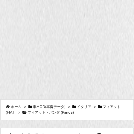
ホーム
>
車MOD(車両データ)
>
イタリア
>
フィアット
(FIAT)
>
フィアット・パンダ (Panda)