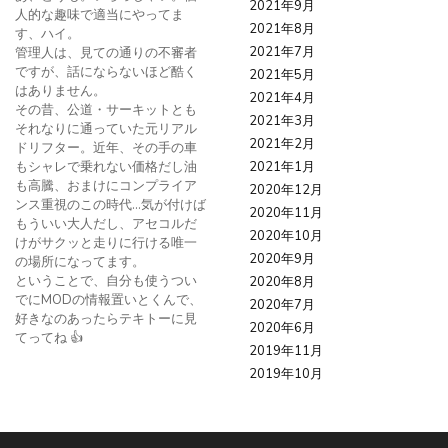
2021年9月
人的な趣味で適当にやってま
2021年8月
す、ハイ。
2021年7月
管理人は、見ての通りの不審者
ですが、話にならないほど酷く
2021年5月
はありません。
2021年4月
その昔、公道・サーキットとも
2021年3月
それなりに通っていた元リアル
2021年2月
ドリフター。近年、その手の車
もシャレで乗れない価格だし油
2021年1月
も高騰、おまけにコンプライア
2020年12月
ンス重視のこの時代…気が付けば
2020年11月
もういい大人だし、アセコルだ
2020年10月
けがサクッと走りに行ける唯一
2020年9月
の場所になってます。
ということで、自分も使うつい
2020年8月
でにMODの情報置いとくんで、
2020年7月
好きなのあったらテキトーに見
2020年6月
てってね 👍
2019年11月
2019年10月