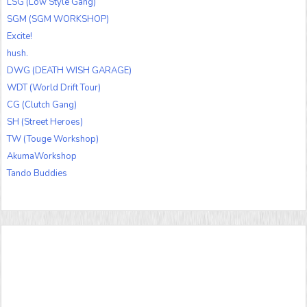
LSG (Low Style Gang)
SGM (SGM WORKSHOP)
Excite!
hush.
DWG (DEATH WISH GARAGE)
WDT (World Drift Tour)
CG (Clutch Gang)
SH (Street Heroes)
TW (Touge Workshop)
AkumaWorkshop
Tando Buddies