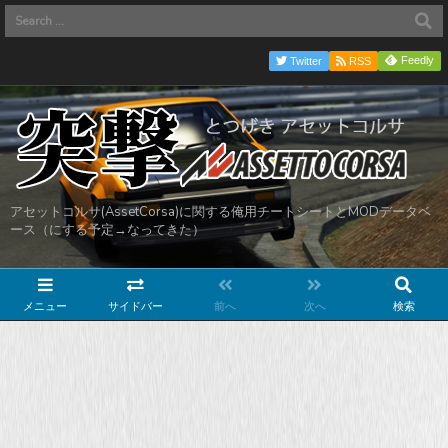
Feedly
Twitter
RSS
アセットコルサ(AssetCorsa)に関する俺用チートシートとMODデータベ
ース（にする予定→なってきた）
メニュー
サイドバー
前へ
次へ
検索