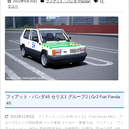
2022年6月30日
フィアット・パンダ (Panda)
FF
,
ラリー
フィアット・パンダ45 セリエ1 グループ2 | Gr2 Fiat Panda
45
フィアット・パンダ45 セリエ1（Fiat Panda Mk1） グ
2022年12月5日
ループ2 レース競技車両 ベース車両 メーカー・車種 Fiat フィアット・フィ
アット・パン ...
903cc 直列4気筒 NA（自然吸気）
54馬力
【Fiat 100】 4速