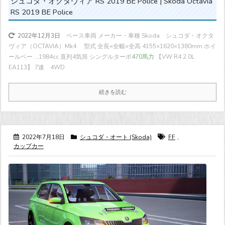
シュコダ・オクタヴィア RS 2019 BE Police | Skoda Octavia
RS 2019 BE Police
ベース車両 メーカー・車種 Skoda シュコダ・オクタ
2022年12月3日
ヴィア（OCTAVIA）Mk4 型式 全長×全幅×全高 4155×1620×1380mm ホイ
ールベー ...
1984cc 直列4気筒 シングルターボ
470馬力
【VW R4 2.0L
EA113】 7速 4WD
続きを読む
2022年7月18日
シュコダ・オート (Skoda)
FF
,
カップカー