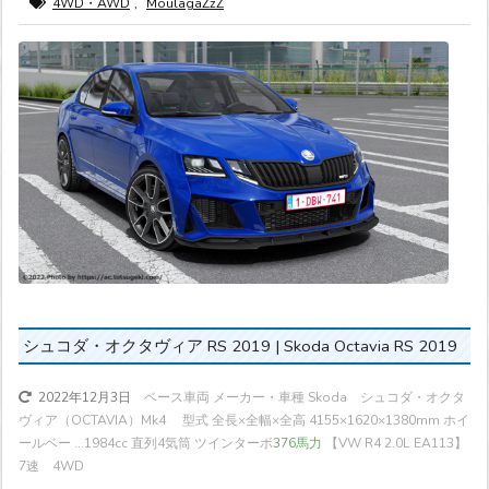
4WD・AWD
,
MoulagaZzZ
シュコダ・オクタヴィア RS 2019 | Skoda Octavia RS 2019
ベース車両 メーカー・車種 Skoda シュコダ・オクタ
2022年12月3日
ヴィア（OCTAVIA）Mk4 型式 全長×全幅×全高 4155×1620×1380mm ホイ
ールベー ...
1984cc 直列4気筒 ツインターボ
376馬力
【VW R4 2.0L EA113】
7速 4WD