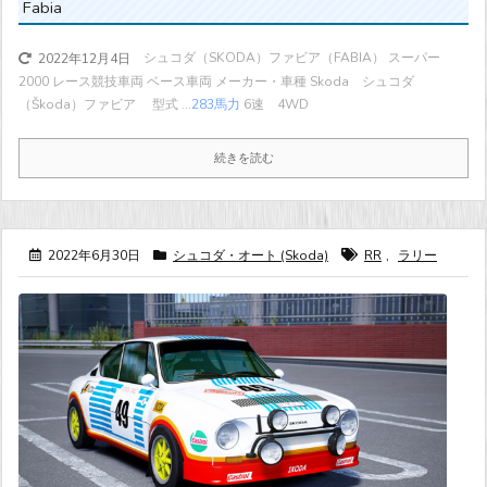
Fabia
シュコダ（SKODA）ファビア（FABIA） スーパー
2022年12月4日
2000 レース競技車両 ベース車両 メーカー・車種 Skoda シュコダ
（Škoda）ファビア 型式 ...
283馬力
6速 4WD
続きを読む
2022年6月30日
シュコダ・オート (Skoda)
RR
,
ラリー