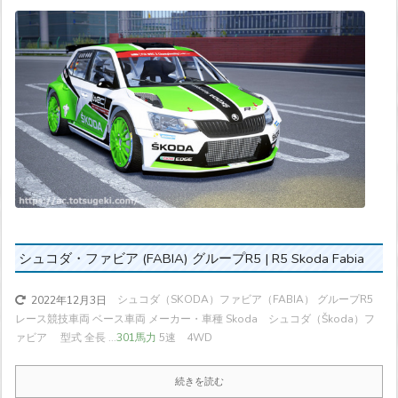
シュコダ・ファビア (FABIA) グループR5 | R5 Skoda Fabia
シュコダ（SKODA）ファビア（FABIA） グループR5
2022年12月3日
レース競技車両 ベース車両 メーカー・車種 Skoda シュコダ（Škoda）フ
ァビア 型式 全長 ...
301馬力
5速 4WD
続きを読む