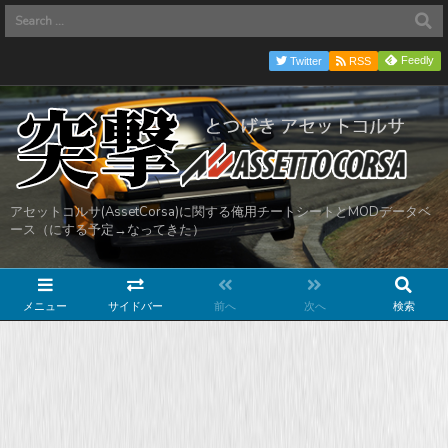
Feedly
Twitter
RSS
アセットコルサ(AssetCorsa)に関する俺用チートシートとMODデータベ
ース（にする予定→なってきた）
メニュー
サイドバー
前へ
次へ
検索