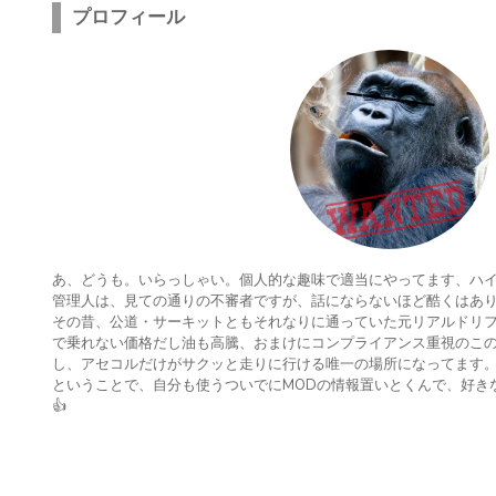
プロフィール
あ、どうも。いらっしゃい。個人的な趣味で適当にやってます、ハ
管理人は、見ての通りの不審者ですが、話にならないほど酷くはあ
その昔、公道・サーキットともそれなりに通っていた元リアルドリ
で乗れない価格だし油も高騰、おまけにコンプライアンス重視のこの
し、アセコルだけがサクッと走りに行ける唯一の場所になってます
ということで、自分も使うついでにMODの情報置いとくんで、好き
👍