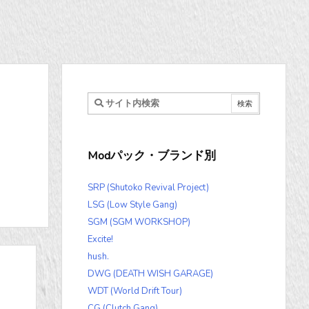
Modパック・ブランド別
SRP (Shutoko Revival Project)
LSG (Low Style Gang)
SGM (SGM WORKSHOP)
Excite!
hush.
DWG (DEATH WISH GARAGE)
WDT (World Drift Tour)
CG (Clutch Gang)