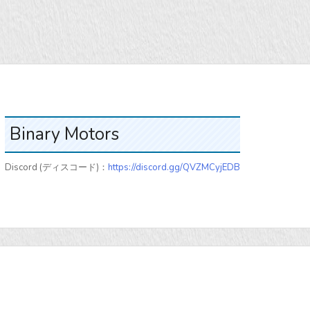
Binary Motors
Discord (ディスコード)：
https://discord.gg/QVZMCyjEDB