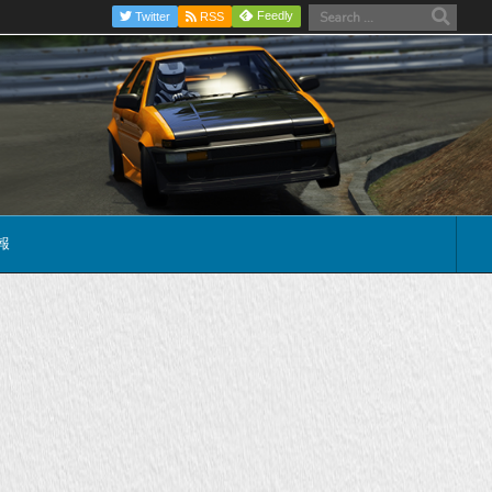
Feedly
Twitter
RSS
報