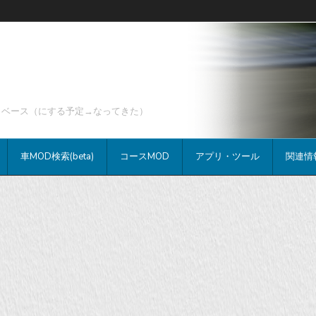
データベース（にする予定→なってきた）
車MOD検索(beta)
コースMOD
アプリ・ツール
関連情